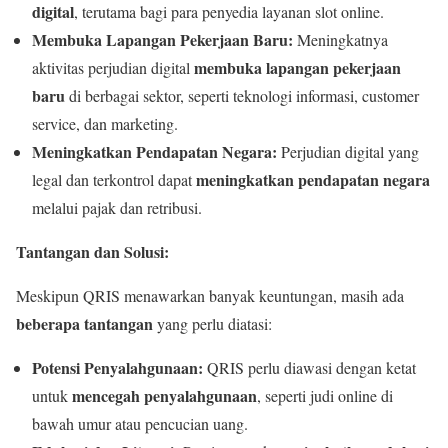
digital
, terutama bagi para penyedia layanan slot online.
Membuka Lapangan Pekerjaan Baru:
Meningkatnya
membuka lapangan pekerjaan
aktivitas perjudian digital
baru
di berbagai sektor, seperti teknologi informasi, customer
service, dan marketing.
Meningkatkan Pendapatan Negara:
Perjudian digital yang
meningkatkan pendapatan negara
legal dan terkontrol dapat
melalui pajak dan retribusi.
Tantangan dan Solusi:
Meskipun QRIS menawarkan banyak keuntungan, masih ada
beberapa tantangan
yang perlu diatasi:
Potensi Penyalahgunaan:
QRIS perlu diawasi dengan ketat
mencegah penyalahgunaan
untuk
, seperti judi online di
bawah umur atau pencucian uang.