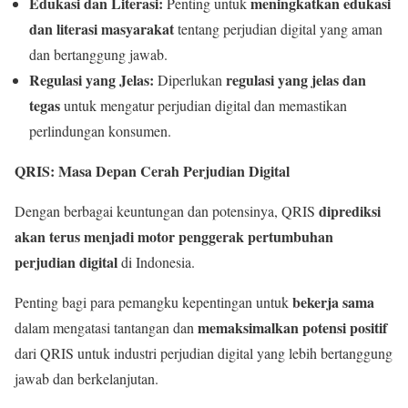
Edukasi dan Literasi:
meningkatkan edukasi
Penting untuk
dan literasi masyarakat
tentang perjudian digital yang aman
dan bertanggung jawab.
Regulasi yang Jelas:
regulasi yang jelas dan
Diperlukan
tegas
untuk mengatur perjudian digital dan memastikan
perlindungan konsumen.
QRIS: Masa Depan Cerah Perjudian Digital
diprediksi
Dengan berbagai keuntungan dan potensinya, QRIS
akan terus menjadi motor penggerak pertumbuhan
perjudian digital
di Indonesia.
bekerja sama
Penting bagi para pemangku kepentingan untuk
memaksimalkan potensi positif
dalam mengatasi tantangan dan
dari QRIS untuk industri perjudian digital yang lebih bertanggung
jawab dan berkelanjutan.