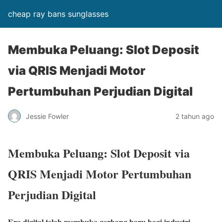
cheap ray bans sunglasses
Membuka Peluang: Slot Deposit
via QRIS Menjadi Motor
Pertumbuhan Perjudian Digital
Jessie Fowler
2 tahun ago
Membuka Peluang: Slot Deposit via
QRIS Menjadi Motor Pertumbuhan
Perjudian Digital
Era digital telah membuka gerbang baru bagi industri