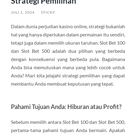
Strategi Pemilihan
JULI 1, 2024
/
STICKY
Dalam dunia perjudian kasino online, strategi bukanlah
hal yang hanya diperlukan dalam permainan itu sendiri,
tetapi juga dalam memilih ukuran taruhan. Slot Bet 100
dan Slot Bet 500 adalah dua pilihan yang berbeda
dengan konsekuensi yang berbeda pula. Bagaimana
Anda bisa memutuskan mana yang lebih cocok untuk
Anda? Mari kita jelajahi strategi pemilihan yang dapat
membantu Anda membuat keputusan yang tepat.
Pahami Tujuan Anda: Hiburan atau Profit?
Sebelum memilih antara Slot Bet 100 dan Slot Bet 500,
pertama-tama pahami tujuan Anda bermain. Apakah