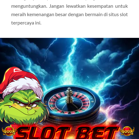
menguntungkan. Jangan lewatkan kesempatan untuk
meraih kemenangan besar dengan bermain di situs slot
terpercaya ini.