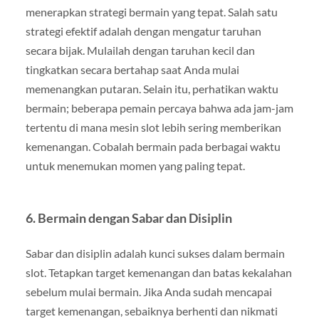
menerapkan strategi bermain yang tepat. Salah satu
strategi efektif adalah dengan mengatur taruhan
secara bijak. Mulailah dengan taruhan kecil dan
tingkatkan secara bertahap saat Anda mulai
memenangkan putaran. Selain itu, perhatikan waktu
bermain; beberapa pemain percaya bahwa ada jam-jam
tertentu di mana mesin slot lebih sering memberikan
kemenangan. Cobalah bermain pada berbagai waktu
untuk menemukan momen yang paling tepat.
6. Bermain dengan Sabar dan Disiplin
Sabar dan disiplin adalah kunci sukses dalam bermain
slot. Tetapkan target kemenangan dan batas kekalahan
sebelum mulai bermain. Jika Anda sudah mencapai
target kemenangan, sebaiknya berhenti dan nikmati