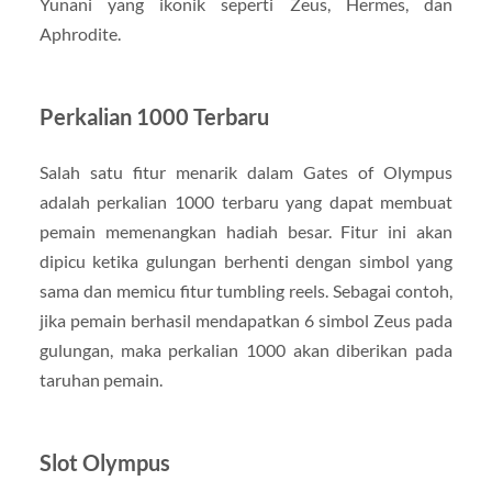
Yunani yang ikonik seperti Zeus, Hermes, dan
Aphrodite.
Perkalian 1000 Terbaru
Salah satu fitur menarik dalam Gates of Olympus
adalah perkalian 1000 terbaru yang dapat membuat
pemain memenangkan hadiah besar. Fitur ini akan
dipicu ketika gulungan berhenti dengan simbol yang
sama dan memicu fitur tumbling reels. Sebagai contoh,
jika pemain berhasil mendapatkan 6 simbol Zeus pada
gulungan, maka perkalian 1000 akan diberikan pada
taruhan pemain.
Slot Olympus