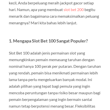
kecil, Anda berpeluang meraih jackpot gacor setiap
hari. Namun, apa yang membuat
slot bet 200
begitu
menarik dan bagaimana cara memaksimalkan peluang
menangnya? Mari kita bahas lebih lanjut.
1. Mengapa Slot Bet 100 Sangat Populer?
Slot Bet 100 adalah jenis permainan slot yang
memungkinkan pemain memasang taruhan dengan
nominal hanya 100 perak per putaran. Dengan taruhan
yang rendah, pemain bisa menikmati permainan lebih
lama tanpa perlu mengeluarkan banyak modal. Ini
adalah pilihan yang tepat bagi pemula yang ingin
mencoba peruntungan tanpa risiko besar maupun bagi
pemain berpengalaman yang ingin bermain santai
namun tetap berpotensi menang besar. Fleksibilitas