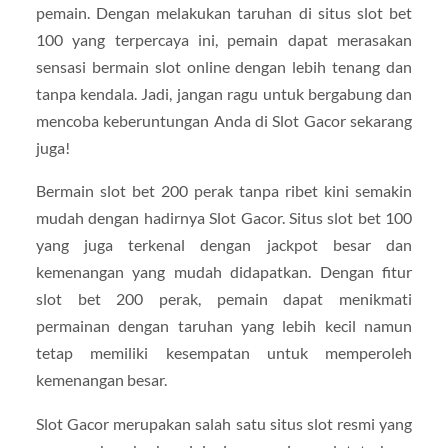
pemain. Dengan melakukan taruhan di situs slot bet
100 yang terpercaya ini, pemain dapat merasakan
sensasi bermain slot online dengan lebih tenang dan
tanpa kendala. Jadi, jangan ragu untuk bergabung dan
mencoba keberuntungan Anda di Slot Gacor sekarang
juga!
Bermain slot bet 200 perak tanpa ribet kini semakin
mudah dengan hadirnya Slot Gacor. Situs slot bet 100
yang juga terkenal dengan jackpot besar dan
kemenangan yang mudah didapatkan. Dengan fitur
slot bet 200 perak, pemain dapat menikmati
permainan dengan taruhan yang lebih kecil namun
tetap memiliki kesempatan untuk memperoleh
kemenangan besar.
Slot Gacor merupakan salah satu situs slot resmi yang