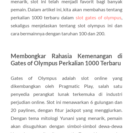
menarik, slot ini telah menjadi favorit bagi banyak
pemain. Dalam artikel ini, kita akan membahas tentang
perkalian 1000 terbaru dalam
slot gates of olympus
,
sekaligus menjelaskan tentang slot olympus ini dan
cara bermainnya dengan taruhan 100 dan 200.
Membongkar Rahasia Kemenangan di
Gates of Olympus Perkalian 1000 Terbaru
Gates of Olympus adalah slot online yang
dikembangkan oleh Pragmatic Play, salah satu
penyedia perangkat lunak terkemuka di industri
perjudian online. Slot ini menawarkan 6 gulungan dan
20 paylines, dengan fitur jackpot yang menggiurkan.
Dengan tema mitologi Yunani yang menarik, pemain
akan disuguhkan dengan simbol-simbol dewa-dewa