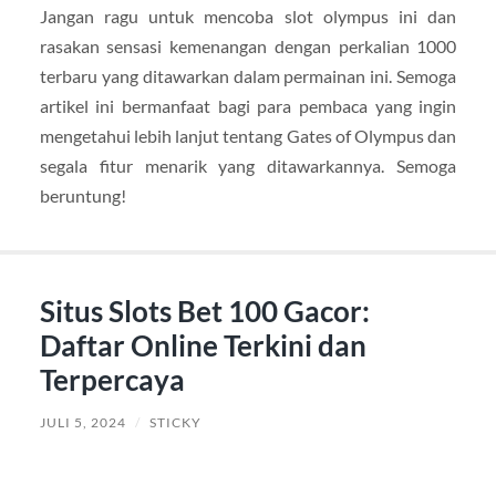
Jangan ragu untuk mencoba slot olympus ini dan
rasakan sensasi kemenangan dengan perkalian 1000
terbaru yang ditawarkan dalam permainan ini. Semoga
artikel ini bermanfaat bagi para pembaca yang ingin
mengetahui lebih lanjut tentang Gates of Olympus dan
segala fitur menarik yang ditawarkannya. Semoga
beruntung!
Situs Slots Bet 100 Gacor:
Daftar Online Terkini dan
Terpercaya
JULI 5, 2024
/
STICKY