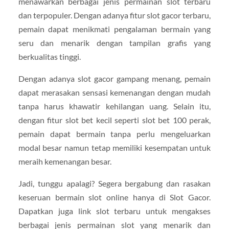
menawarkan berbagai jenis permainan slot terbaru
dan terpopuler. Dengan adanya fitur slot gacor terbaru,
pemain dapat menikmati pengalaman bermain yang
seru dan menarik dengan tampilan grafis yang
berkualitas tinggi.
Dengan adanya slot gacor gampang menang, pemain
dapat merasakan sensasi kemenangan dengan mudah
tanpa harus khawatir kehilangan uang. Selain itu,
dengan fitur slot bet kecil seperti slot bet 100 perak,
pemain dapat bermain tanpa perlu mengeluarkan
modal besar namun tetap memiliki kesempatan untuk
meraih kemenangan besar.
Jadi, tunggu apalagi? Segera bergabung dan rasakan
keseruan bermain slot online hanya di Slot Gacor.
Dapatkan juga link slot terbaru untuk mengakses
berbagai jenis permainan slot yang menarik dan