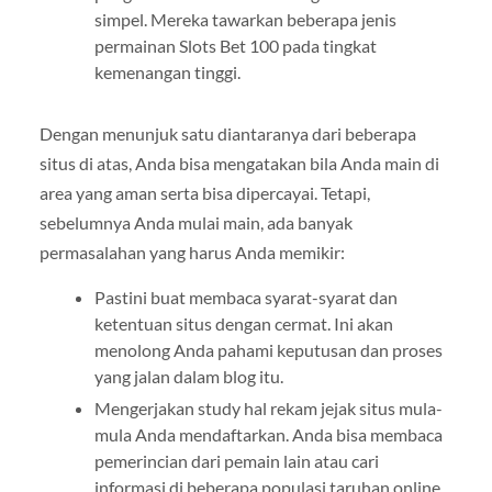
simpel. Mereka tawarkan beberapa jenis
permainan Slots Bet 100 pada tingkat
kemenangan tinggi.
Dengan menunjuk satu diantaranya dari beberapa
situs di atas, Anda bisa mengatakan bila Anda main di
area yang aman serta bisa dipercayai. Tetapi,
sebelumnya Anda mulai main, ada banyak
permasalahan yang harus Anda memikir:
Pastini buat membaca syarat-syarat dan
ketentuan situs dengan cermat. Ini akan
menolong Anda pahami keputusan dan proses
yang jalan dalam blog itu.
Mengerjakan study hal rekam jejak situs mula-
mula Anda mendaftarkan. Anda bisa membaca
pemerincian dari pemain lain atau cari
informasi di beberapa populasi taruhan online.