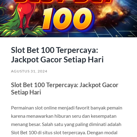
Slot Bet 100 Terpercaya:
Jackpot Gacor Setiap Hari
AGUSTUS 31, 2024
Slot Bet 100 Terpercaya: Jackpot Gacor
Setiap Hari
Permainan slot online menjadi favorit banyak pemain
karena menawarkan hiburan seru dan kesempatan
menang besar. Salah satu yang paling diminati adalah
Slot Bet 100 di situs slot terpercaya. Dengan modal