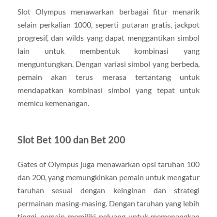
Slot Olympus menawarkan berbagai fitur menarik
selain perkalian 1000, seperti putaran gratis, jackpot
progresif, dan wilds yang dapat menggantikan simbol
lain untuk membentuk kombinasi yang
menguntungkan. Dengan variasi simbol yang berbeda,
pemain akan terus merasa tertantang untuk
mendapatkan kombinasi simbol yang tepat untuk
memicu kemenangan.
Slot Bet 100 dan Bet 200
Gates of Olympus juga menawarkan opsi taruhan 100
dan 200, yang memungkinkan pemain untuk mengatur
taruhan sesuai dengan keinginan dan strategi
permainan masing-masing. Dengan taruhan yang lebih
tinggi, pemain memiliki peluang untuk memenangkan