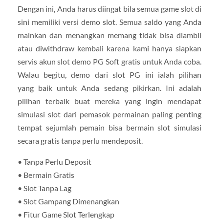
Dengan ini, Anda harus diingat bila semua game slot di
sini memiliki versi demo slot. Semua saldo yang Anda
mainkan dan menangkan memang tidak bisa diambil
atau diwithdraw kembali karena kami hanya siapkan
servis akun slot demo PG Soft gratis untuk Anda coba.
Walau begitu, demo dari slot PG ini ialah pilihan
yang baik untuk Anda sedang pikirkan. Ini adalah
pilihan terbaik buat mereka yang ingin mendapat
simulasi slot dari pemasok permainan paling penting
tempat sejumlah pemain bisa bermain slot simulasi
secara gratis tanpa perlu mendeposit.
• Tanpa Perlu Deposit
• Bermain Gratis
• Slot Tanpa Lag
• Slot Gampang Dimenangkan
• Fitur Game Slot Terlengkap