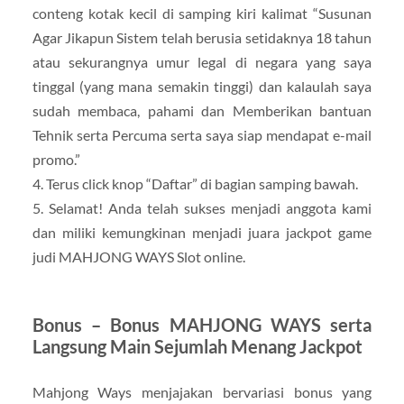
conteng kotak kecil di samping kiri kalimat “Susunan
Agar Jikapun Sistem telah berusia setidaknya 18 tahun
atau sekurangnya umur legal di negara yang saya
tinggal (yang mana semakin tinggi) dan kalaulah saya
sudah membaca, pahami dan Memberikan bantuan
Tehnik serta Percuma serta saya siap mendapat e-mail
promo.”
4. Terus click knop “Daftar” di bagian samping bawah.
5. Selamat! Anda telah sukses menjadi anggota kami
dan miliki kemungkinan menjadi juara jackpot game
judi MAHJONG WAYS Slot online.
Bonus – Bonus MAHJONG WAYS serta
Langsung Main Sejumlah Menang Jackpot
Mahjong Ways menjajakan bervariasi bonus yang