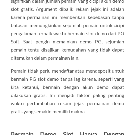
signifikan dalam jumlah pemain yang cicipi akun demo
slot gratis. Argument dibalik rekam jejak ini adalah
karena permainan ini memberikan kebebasan tanpa
batasan, memungkinkan sejumlah pemain untuk cicipi
pengalaman terbaik waktu bermain slot demo dari PG
Soft. Saat pengin memainkan demo PG, sejumlah
pemain tentu disajikan kemudahan yang tidak dapat
ditemukan dalam permainan lain.
Pemain tidak perlu mendaftar atau mendeposit untuk
bermain PG slot demo tanpa lag karena, seperti yang
kita ketahui, bermain dengan akun demo dapat
dilakukan gratis. Ini menjadi faktor paling penting
waktu pertambahan rekam jejak permainan demo
gratis yang semakin memiliki makna.
Bermain Demo Slot Hanya Dengan