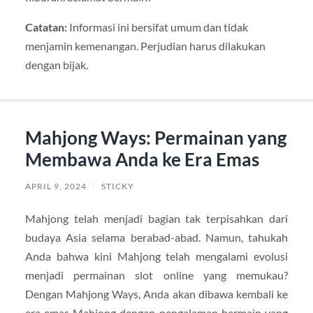
Catatan:
Informasi ini bersifat umum dan tidak
menjamin kemenangan. Perjudian harus dilakukan
dengan bijak.
Mahjong Ways: Permainan yang
Membawa Anda ke Era Emas
APRIL 9, 2024
/
STICKY
Mahjong telah menjadi bagian tak terpisahkan dari
budaya Asia selama berabad-abad. Namun, tahukah
Anda bahwa kini Mahjong telah mengalami evolusi
menjadi permainan slot online yang memukau?
Dengan Mahjong Ways, Anda akan dibawa kembali ke
era emas Mahjong dengan pengalaman bermain yang