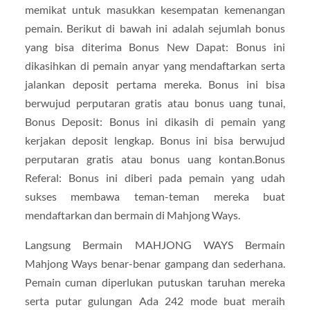
memikat untuk masukkan kesempatan kemenangan
pemain. Berikut di bawah ini adalah sejumlah bonus
yang bisa diterima Bonus New Dapat: Bonus ini
dikasihkan di pemain anyar yang mendaftarkan serta
jalankan deposit pertama mereka. Bonus ini bisa
berwujud perputaran gratis atau bonus uang tunai,
Bonus Deposit: Bonus ini dikasih di pemain yang
kerjakan deposit lengkap. Bonus ini bisa berwujud
perputaran gratis atau bonus uang kontan.Bonus
Referal: Bonus ini diberi pada pemain yang udah
sukses membawa teman-teman mereka buat
mendaftarkan dan bermain di Mahjong Ways.
Langsung Bermain MAHJONG WAYS Bermain
Mahjong Ways benar-benar gampang dan sederhana.
Pemain cuman diperlukan putuskan taruhan mereka
serta putar gulungan Ada 242 mode buat meraih