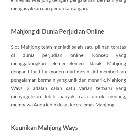
mengasyikkan dan penuh tantangan.
Mahjong di Dunia Perjudian Online
Slot Mahjong telah menjadi salah satu pilihan teratas
di dunia perjudian online. Konsep yang
menggabungkan elemen-elemen klasik Mahjong
dengan fitur-fitur modern dari mesin slot memberikan
pengalaman bermain yang unik dan menarik. Mahjong
Ways 2 adalah salah satu varian terbaru yang
menyuguhkan lebih banyak cara untuk menang,
membawa Anda lebih dekat ke era emas Mahjong.
Keunikan Mahjong Ways