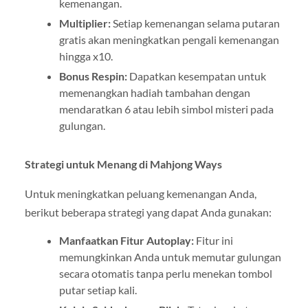
kemenangan.
Multiplier:
Setiap kemenangan selama putaran
gratis akan meningkatkan pengali kemenangan
hingga x10.
Bonus Respin:
Dapatkan kesempatan untuk
memenangkan hadiah tambahan dengan
mendaratkan 6 atau lebih simbol misteri pada
gulungan.
Strategi untuk Menang di Mahjong Ways
Untuk meningkatkan peluang kemenangan Anda,
berikut beberapa strategi yang dapat Anda gunakan:
Manfaatkan Fitur Autoplay:
Fitur ini
memungkinkan Anda untuk memutar gulungan
secara otomatis tanpa perlu menekan tombol
putar setiap kali.