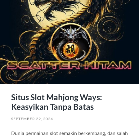
Situs Slot Mahjong Ways:
Keasyikan Tanpa Batas
SEPTEMBER 29, 2024
Dunia permainan slot semakin berkembang, dan salah