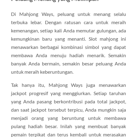
Di Mahjong Ways, peluang untuk menang selalu
terbuka lebar. Dengan ratusan cara untuk meraih
kemenangan, setiap kali Anda memutar gulungan, ada
kemungkinan baru yang menanti. Slot mahjong ini
menawarkan berbagai kombinasi simbol yang dapat
membawa Anda menuju hadiah menarik. Semakin
banyak Anda bermain, semakin besar peluang Anda
untuk meraih keberuntungan.
Tak hanya itu, Mahjong Ways juga menawarkan
jackpot progresif yang menggiurkan. Setiap taruhan
yang Anda pasang berkontribusi pada total jackpot,
dan saat jackpot tersebut terpicu, Anda mungkin saja
menjadi orang yang beruntung untuk membawa
pulang hadiah besar. Inilah yang membuat banyak
pemain terpikat dan terus kembali untuk merasakan