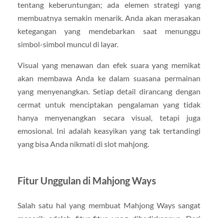
tentang keberuntungan; ada elemen strategi yang
membuatnya semakin menarik. Anda akan merasakan
ketegangan yang mendebarkan saat menunggu
simbol-simbol muncul di layar.
Visual yang menawan dan efek suara yang memikat
akan membawa Anda ke dalam suasana permainan
yang menyenangkan. Setiap detail dirancang dengan
cermat untuk menciptakan pengalaman yang tidak
hanya menyenangkan secara visual, tetapi juga
emosional. Ini adalah keasyikan yang tak tertandingi
yang bisa Anda nikmati di slot mahjong.
Fitur Unggulan di Mahjong Ways
Salah satu hal yang membuat Mahjong Ways sangat