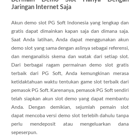
Jaringan Internet Saja
Akun demo slot PG Soft Indonesia yang lengkap dan
gratis dapat dimainkan kapan saja dan dimana saja.
Saat Anda latihan, Anda dapat menggunakan akun
demo slot yang sama dengan aslinya sebagai referensi,
dan menganalisis skema dan watak dari setiap slot.
Dari berbagai ragam permainan demo slot gratis
terbaik dari PG Soft, Anda kemungkinan merasa
ketidaktahuan waktu tentukan game slot terbaik dari
pemasok PG Soft. Karenanya, pemasok PG Soft sendiri
telah siapkan akun slot demo yang dapat membantu
Anda. Dengan demikian, sejumlah pemain slot
dapat mencoba versi demo slot terlebih dahulu tanpa
perlu mendeposit atau mengeluarkan dana
sepeserpun.