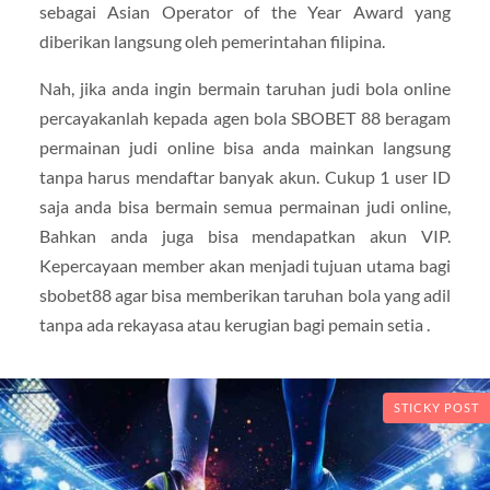
sebagai Asian Operator of the Year Award yang
diberikan langsung oleh pemerintahan filipina.
Nah, jika anda ingin bermain taruhan judi bola online
percayakanlah kepada agen bola SBOBET 88 beragam
permainan judi online bisa anda mainkan langsung
tanpa harus mendaftar banyak akun. Cukup 1 user ID
saja anda bisa bermain semua permainan judi online,
Bahkan anda juga bisa mendapatkan akun VIP.
Kepercayaan member akan menjadi tujuan utama bagi
sbobet88 agar bisa memberikan taruhan bola yang adil
tanpa ada rekayasa atau kerugian bagi pemain setia .
STICKY POST