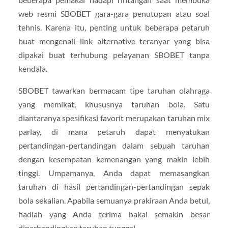
web resmi SBOBET gara-gara penutupan atau soal
tehnis. Karena itu, penting untuk beberapa petaruh
buat mengenali link alternative teranyar yang bisa
dipakai buat terhubung pelayanan SBOBET tanpa
kendala.
SBOBET tawarkan bermacam tipe taruhan olahraga
yang memikat, khususnya taruhan bola. Satu
diantaranya spesifikasi favorit merupakan taruhan mix
parlay, di mana petaruh dapat menyatukan
pertandingan-pertandingan dalam sebuah taruhan
dengan kesempatan kemenangan yang makin lebih
tinggi. Umpamanya, Anda dapat memasangkan
taruhan di hasil pertandingan-pertandingan sepak
bola sekalian. Apabila semuanya prakiraan Anda betul,
hadiah yang Anda terima bakal semakin besar
diperbandingkan taruhan tunggal.