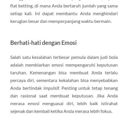
flat betting, di mana Anda bertaruh jumlah yang sama
setiap kali. Ini dapat membantu Anda menghindari
kerugian besar dan memperpanjang waktu bermain.
Berhati-hati dengan Emosi
Salah satu kesalahan terbesar pemula dalam judi bola
adalah membiarkan emosi mempengaruhi keputusan
taruhan. Kemenangan bisa membuat Anda terlalu
percaya diri, sementara kekalahan bisa menyebabkan
Anda bertindak impulsif. Penting untuk tetap tenang
dan rasional saat membuat keputusan. Jika Anda
merasa emosi menguasai diri, lebih baik istirahat
sejenak dan kembali ketika Anda merasa lebih fokus.