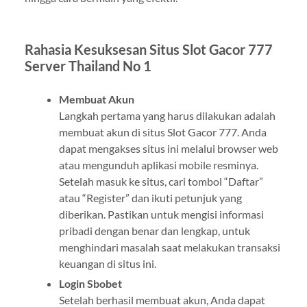
Rahasia Kesuksesan Situs Slot Gacor 777
Server Thailand No 1
Membuat Akun
Langkah pertama yang harus dilakukan adalah
membuat akun di situs Slot Gacor 777. Anda
dapat mengakses situs ini melalui browser web
atau mengunduh aplikasi mobile resminya.
Setelah masuk ke situs, cari tombol “Daftar”
atau “Register” dan ikuti petunjuk yang
diberikan. Pastikan untuk mengisi informasi
pribadi dengan benar dan lengkap, untuk
menghindari masalah saat melakukan transaksi
keuangan di situs ini.
Login Sbobet
Setelah berhasil membuat akun, Anda dapat