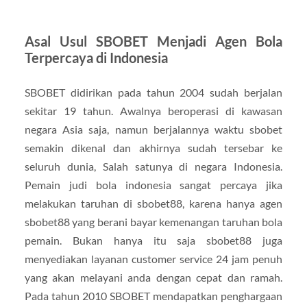
Asal Usul SBOBET Menjadi Agen Bola
Terpercaya di Indonesia
SBOBET didirikan pada tahun 2004 sudah berjalan
sekitar 19 tahun. Awalnya beroperasi di kawasan
negara Asia saja, namun berjalannya waktu sbobet
semakin dikenal dan akhirnya sudah tersebar ke
seluruh dunia, Salah satunya di negara Indonesia.
Pemain judi bola indonesia sangat percaya jika
melakukan taruhan di sbobet88, karena hanya agen
sbobet88 yang berani bayar kemenangan taruhan bola
pemain. Bukan hanya itu saja sbobet88 juga
menyediakan layanan customer service 24 jam penuh
yang akan melayani anda dengan cepat dan ramah.
Pada tahun 2010 SBOBET mendapatkan penghargaan