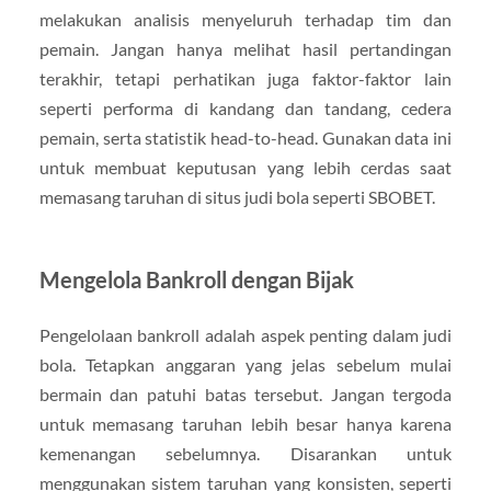
melakukan analisis menyeluruh terhadap tim dan
pemain. Jangan hanya melihat hasil pertandingan
terakhir, tetapi perhatikan juga faktor-faktor lain
seperti performa di kandang dan tandang, cedera
pemain, serta statistik head-to-head. Gunakan data ini
untuk membuat keputusan yang lebih cerdas saat
memasang taruhan di situs judi bola seperti SBOBET.
Mengelola Bankroll dengan Bijak
Pengelolaan bankroll adalah aspek penting dalam judi
bola. Tetapkan anggaran yang jelas sebelum mulai
bermain dan patuhi batas tersebut. Jangan tergoda
untuk memasang taruhan lebih besar hanya karena
kemenangan sebelumnya. Disarankan untuk
menggunakan sistem taruhan yang konsisten, seperti