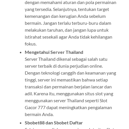
dengan memahami aturan dan pola permainan
yang tersedia. Selanjutnya, tentukan target
kemenangan dan kerugian Anda sebelum
bermain. Jangan terlalu terburu-buru dalam
melakukan taruhan, dan jangan lupa untuk
istirahat sesekali agar Anda tidak kehilangan
fokus.
Mengetahui Server Thailand
Server Thailand dikenal sebagai salah satu
server terbaik di dunia perjudian online.
Dengan teknologi canggih dan keamanan yang
tinggi, server ini memastikan bahwa setiap
transaksi dan permainan berjalan lancar dan
adil. Karena itu, menggunakan situs slot yang
menggunakan server Thailand seperti Slot
Gacor 777 dapat meningkatkan pengalaman
bermain Anda.
Sbobet88 dan Sbobet Daftar