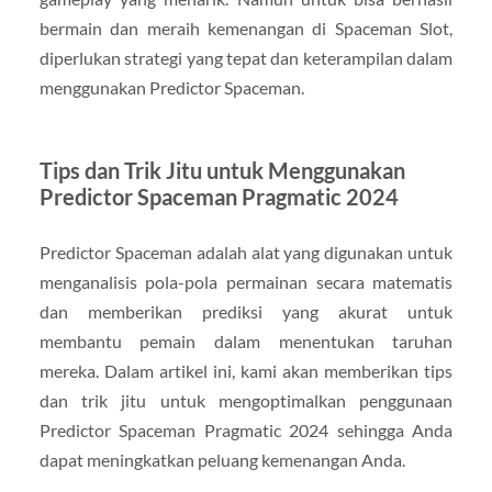
bermain dan meraih kemenangan di Spaceman Slot,
diperlukan strategi yang tepat dan keterampilan dalam
menggunakan Predictor Spaceman.
Tips dan Trik Jitu untuk Menggunakan
Predictor Spaceman Pragmatic 2024
Predictor Spaceman adalah alat yang digunakan untuk
menganalisis pola-pola permainan secara matematis
dan memberikan prediksi yang akurat untuk
membantu pemain dalam menentukan taruhan
mereka. Dalam artikel ini, kami akan memberikan tips
dan trik jitu untuk mengoptimalkan penggunaan
Predictor Spaceman Pragmatic 2024 sehingga Anda
dapat meningkatkan peluang kemenangan Anda.