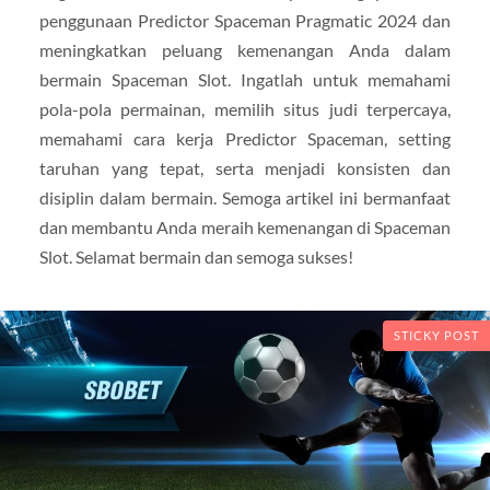
penggunaan Predictor Spaceman Pragmatic 2024 dan
meningkatkan peluang kemenangan Anda dalam
bermain Spaceman Slot. Ingatlah untuk memahami
pola-pola permainan, memilih situs judi terpercaya,
memahami cara kerja Predictor Spaceman, setting
taruhan yang tepat, serta menjadi konsisten dan
disiplin dalam bermain. Semoga artikel ini bermanfaat
dan membantu Anda meraih kemenangan di Spaceman
Slot. Selamat bermain dan semoga sukses!
STICKY POST