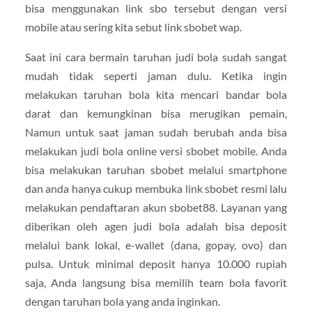
bisa menggunakan link sbo tersebut dengan versi
mobile atau sering kita sebut link sbobet wap.
Saat ini cara bermain taruhan judi bola sudah sangat
mudah tidak seperti jaman dulu. Ketika ingin
melakukan taruhan bola kita mencari bandar bola
darat dan kemungkinan bisa merugikan pemain,
Namun untuk saat jaman sudah berubah anda bisa
melakukan judi bola online versi sbobet mobile. Anda
bisa melakukan taruhan sbobet melalui smartphone
dan anda hanya cukup membuka link sbobet resmi lalu
melakukan pendaftaran akun sbobet88. Layanan yang
diberikan oleh agen judi bola adalah bisa deposit
melalui bank lokal, e-wallet (dana, gopay, ovo) dan
pulsa. Untuk minimal deposit hanya 10.000 rupiah
saja, Anda langsung bisa memilih team bola favorit
dengan taruhan bola yang anda inginkan.