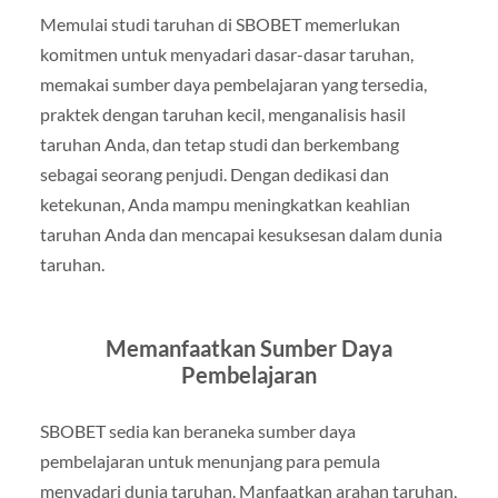
Memulai studi taruhan di SBOBET memerlukan
komitmen untuk menyadari dasar-dasar taruhan,
memakai sumber daya pembelajaran yang tersedia,
praktek dengan taruhan kecil, menganalisis hasil
taruhan Anda, dan tetap studi dan berkembang
sebagai seorang penjudi. Dengan dedikasi dan
ketekunan, Anda mampu meningkatkan keahlian
taruhan Anda dan mencapai kesuksesan dalam dunia
taruhan.
Memanfaatkan Sumber Daya
Pembelajaran
SBOBET sedia kan beraneka sumber daya
pembelajaran untuk menunjang para pemula
menyadari dunia taruhan. Manfaatkan arahan taruhan,