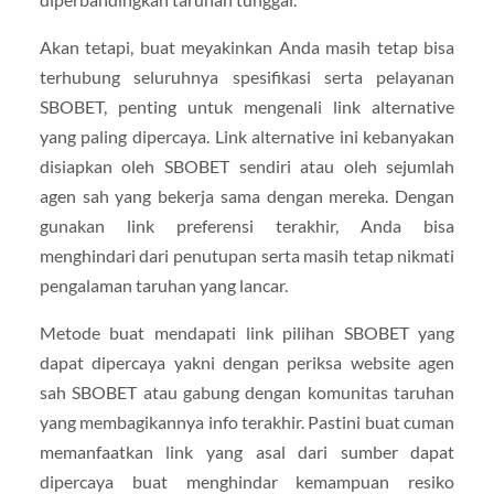
Akan tetapi, buat meyakinkan Anda masih tetap bisa
terhubung seluruhnya spesifikasi serta pelayanan
SBOBET, penting untuk mengenali link alternative
yang paling dipercaya. Link alternative ini kebanyakan
disiapkan oleh SBOBET sendiri atau oleh sejumlah
agen sah yang bekerja sama dengan mereka. Dengan
gunakan link preferensi terakhir, Anda bisa
menghindari dari penutupan serta masih tetap nikmati
pengalaman taruhan yang lancar.
Metode buat mendapati link pilihan SBOBET yang
dapat dipercaya yakni dengan periksa website agen
sah SBOBET atau gabung dengan komunitas taruhan
yang membagikannya info terakhir. Pastini buat cuman
memanfaatkan link yang asal dari sumber dapat
dipercaya buat menghindar kemampuan resiko