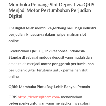
Membuka Peluang: Slot Deposit via QRIS
Menjadi Motor Pertumbuhan Perjudian
Digital
Era digital telah membuka gerbang baru bagi industri
perjudian, khususnya dalam hal permainan slot
online.
Kemunculan
QRIS (Quick Response Indonesia
Standard)
sebagai metode deposit yang mudah dan
aman telah menjadi
motor penggerak pertumbuhan
perjudian digital
, terutama untuk permainan slot
online.
QRIS: Membuka Pintu Bagi Lebih Banyak Pemain
QRIS
https://learnsqlteam.com/
menawarkan
beberapa keuntungan
yang menjadikannya solusi