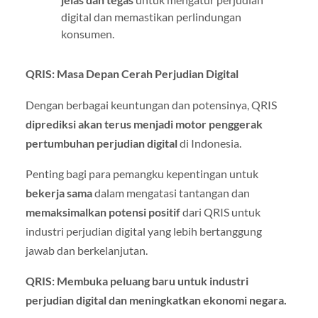
digital dan memastikan perlindungan
konsumen.
QRIS: Masa Depan Cerah Perjudian Digital
Dengan berbagai keuntungan dan potensinya, QRIS
diprediksi akan terus menjadi motor penggerak
pertumbuhan perjudian digital
di Indonesia.
Penting bagi para pemangku kepentingan untuk
bekerja sama
dalam mengatasi tantangan dan
memaksimalkan potensi positif
dari QRIS untuk
industri perjudian digital yang lebih bertanggung
jawab dan berkelanjutan.
QRIS: Membuka peluang baru untuk industri
perjudian digital dan meningkatkan ekonomi negara.