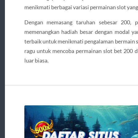
menikmati berbagai variasi permainan slot yan
Dengan memasang taruhan sebesar 200, p
memenangkan hadiah besar dengan modal yang 
terbaik untuk menikmati pengalaman bermain s
ragu untuk mencoba permainan slot bet 200 d
luar biasa.