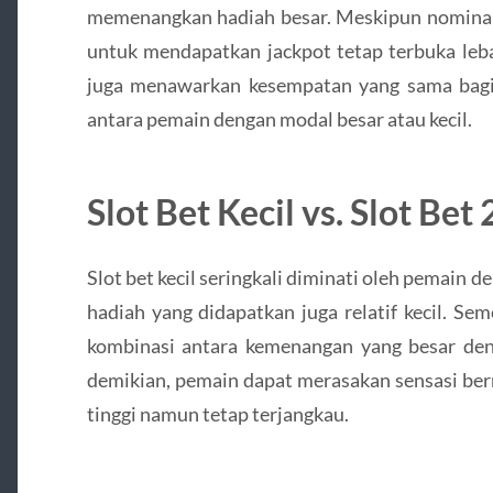
memenangkan hadiah besar. Meskipun nominal t
untuk mendapatkan jackpot tetap terbuka lebar
juga menawarkan kesempatan yang sama bag
antara pemain dengan modal besar atau kecil.
Slot Bet Kecil vs. Slot Bet
Slot bet kecil seringkali diminati oleh pemain
hadiah yang didapatkan juga relatif kecil. Se
kombinasi antara kemenangan yang besar de
demikian, pemain dapat merasakan sensasi ber
tinggi namun tetap terjangkau.