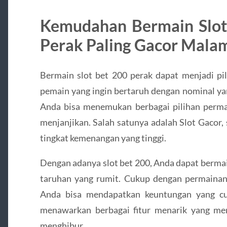
Kemudahan Bermain Slot
Perak Paling Gacor Malam
Bermain slot bet 200 perak dapat menjadi pi
pemain yang ingin bertaruh dengan nominal yang
Anda bisa menemukan berbagai pilihan perma
menjanjikan. Salah satunya adalah Slot Gacor, 
tingkat kemenangan yang tinggi.
Dengan adanya slot bet 200, Anda dapat bermai
taruhan yang rumit. Cukup dengan permaina
Anda bisa mendapatkan keuntungan yang cuk
menawarkan berbagai fitur menarik yang m
menghibur.