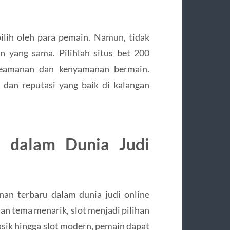
ilih oleh para pemain. Namun, tidak
 yang sama. Pilihlah situs bet 200
keamanan dan kenyamanan bermain.
i dan reputasi yang baik di kalangan
u dalam Dunia Judi
an terbaru dalam dunia judi online
an tema menarik, slot menjadi pilihan
lasik hingga slot modern, pemain dapat