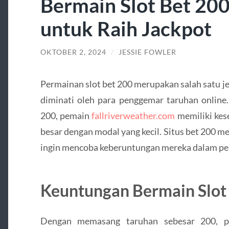
Bermain Slot Bet 200:
untuk Raih Jackpot
OKTOBER 2, 2024
/
JESSIE FOWLER
Permainan slot bet 200 merupakan salah satu je
diminati oleh para penggemar taruhan onlin
200, pemain
fallriverweather.com
memiliki ke
besar dengan modal yang kecil. Situs bet 200 me
ingin mencoba keberuntungan mereka dalam per
Keuntungan Bermain Slot
Dengan memasang taruhan sebesar 200, p