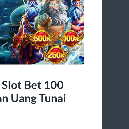
Slot Bet 100
n Uang Tunai