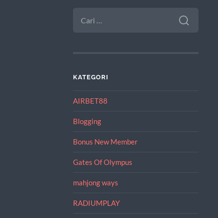
CARI
UNTUK:
KATEGORI
AIRBET88
Blogging
Bonus New Member
Gates Of Olympus
mahjong ways
RADIUMPLAY