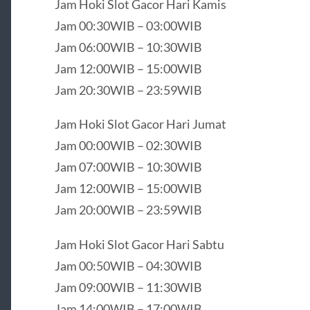
Jam Hoki Slot Gacor Hari Kamis
Jam 00:30WIB – 03:00WIB
Jam 06:00WIB – 10:30WIB
Jam 12:00WIB – 15:00WIB
Jam 20:30WIB – 23:59WIB
Jam Hoki Slot Gacor Hari Jumat
Jam 00:00WIB – 02:30WIB
Jam 07:00WIB – 10:30WIB
Jam 12:00WIB – 15:00WIB
Jam 20:00WIB – 23:59WIB
Jam Hoki Slot Gacor Hari Sabtu
Jam 00:50WIB – 04:30WIB
Jam 09:00WIB – 11:30WIB
Jam 14:00WIB – 17:00WIB