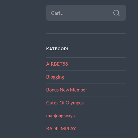
CARI
UNTUK:
KATEGORI
AIRBET88
Blogging
Bonus New Member
Gates Of Olympus
mahjong ways
RADIUMPLAY