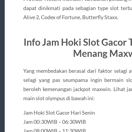
dapat dinikmati pada sebagian type slot terb
Alive 2, Codex of Fortune, Butterfly Staxx.
Info Jam Hoki Slot Gacor
Menang Maxw
Yang membedakan berasal dari faktor selagi 
selagi yang pas seumpama ingin bermain slot
beroleh kemenangan jackpot maxwin. Lihat ja
main slot olympus di bawah ini:
Jam Hoki Slot Gacor Hari Senin
Jam 00:30WIB – 06:30WIB
Jam 08:00WIB – 11:30WIB