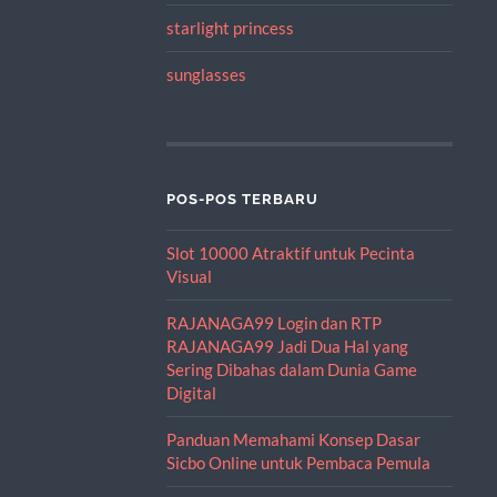
starlight princess
sunglasses
POS-POS TERBARU
Slot 10000 Atraktif untuk Pecinta
Visual
RAJANAGA99 Login dan RTP
RAJANAGA99 Jadi Dua Hal yang
Sering Dibahas dalam Dunia Game
Digital
Panduan Memahami Konsep Dasar
Sicbo Online untuk Pembaca Pemula