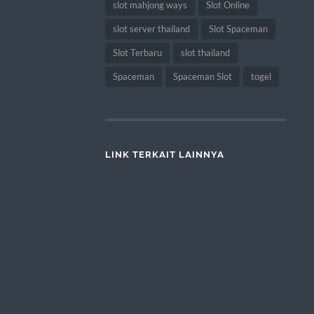
slot mahjong ways
Slot Online
slot server thailand
Slot Spaceman
Slot Terbaru
slot thailand
Spaceman
Spaceman Slot
togel
LINK TERKAIT LAINNYA