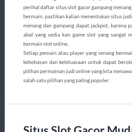
perihal daftar situs slot gacor gampang menang
bermain. pastikan kalian menentukan situs jud
menang dan gampang dapat jackpot, karena pas 
abal yang sedia kan game slot yang sangat m
bermain slot online.
Setiap pemain atau player yang senang bermain
kebebasan dan keleluasaan untuk dapat berol
pilihan permainan judi online yang kita menawa
salah satu pilihan yang paling populer.
Situs Slot Gacor Mu