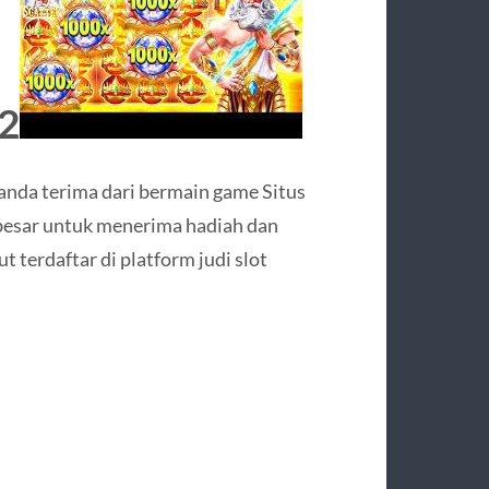
02
anda terima dari bermain game Situs
besar untuk menerima hadiah dan
t terdaftar di platform judi slot