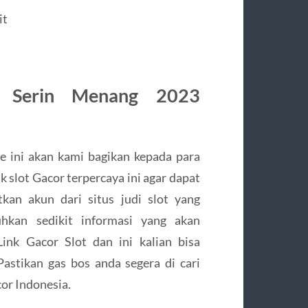
it
r Serin Menang 2023
ne ini akan kami bagikan kepada para
 slot Gacor terpercaya ini agar dapat
an akun dari situs judi slot yang
hkan sedikit informasi yang akan
ink Gacor Slot dan ini kalian bisa
astikan gas bos anda segera di cari
cor Indonesia.