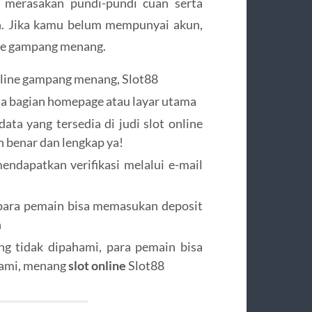
a merasakan pundi-pundi cuan serta
n. Jika kamu belum mempunyai akun,
ine gampang menang.
online gampang menang, Slot88
a bagian homepage atau layar utama
ata yang tersedia di judi slot online
n benar dan lengkap ya!
ndapatkan verifikasi melalui e-mail
, para pemain bisa memasukan deposit
n
ng tidak dipahami, para pemain bisa
ami, menang
slot online
Slot88