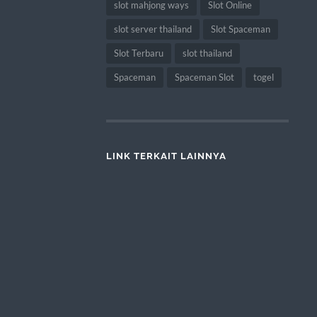
slot mahjong ways
Slot Online
slot server thailand
Slot Spaceman
Slot Terbaru
slot thailand
Spaceman
Spaceman Slot
togel
LINK TERKAIT LAINNYA