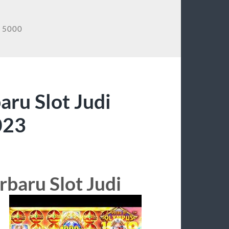
 5000
ru Slot Judi
023
baru Slot Judi