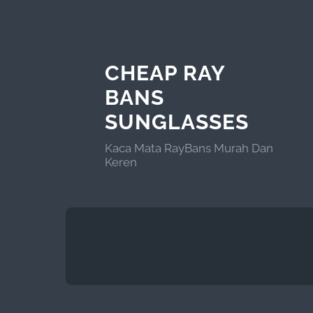
CHEAP RAY
BANS
SUNGLASSES
Kaca Mata RayBans Murah Dan
Keren