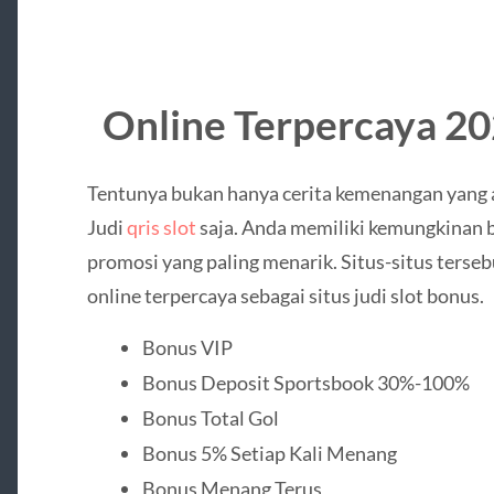
Online Terpercaya 2
Tentunya bukan hanya cerita kemenangan yang 
Judi
qris slot
saja. Anda memiliki kemungkinan 
promosi yang paling menarik. Situs-situs tersebu
online terpercaya sebagai situs judi slot bonus.
Bonus VIP
Bonus Deposit Sportsbook 30%-100%
Bonus Total Gol
Bonus 5% Setiap Kali Menang
Bonus Menang Terus