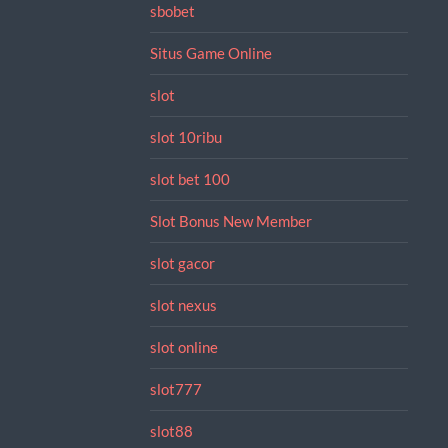
sbobet
Situs Game Online
slot
slot 10ribu
slot bet 100
Slot Bonus New Member
slot gacor
slot nexus
slot online
slot777
slot88