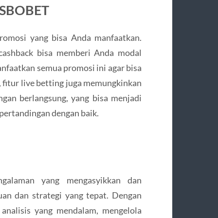
i SBOBET
romosi yang bisa Anda manfaatkan.
 cashback bisa memberi Anda modal
faatkan semua promosi ini agar bisa
 fitur live betting juga memungkinkan
gan berlangsung, yang bisa menjadi
 pertandingan dengan baik.
ngalaman yang mengasyikkan dan
an dan strategi yang tepat. Dengan
 analisis yang mendalam, mengelola