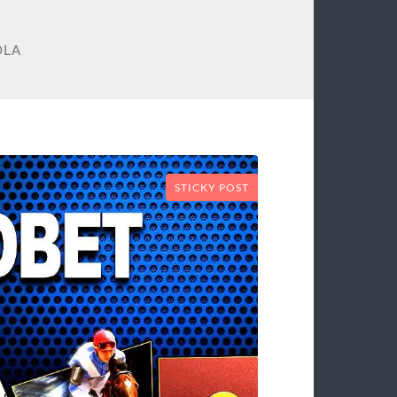
OLA
STICKY POST