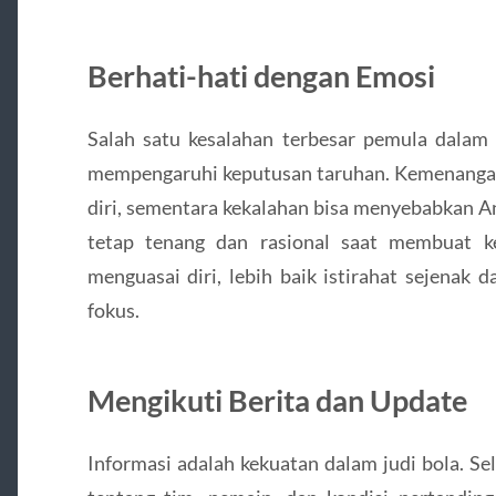
Berhati-hati dengan Emosi
Salah satu kesalahan terbesar pemula dalam
mempengaruhi keputusan taruhan. Kemenangan
diri, sementara kekalahan bisa menyebabkan An
tetap tenang dan rasional saat membuat k
menguasai diri, lebih baik istirahat sejenak 
fokus.
Mengikuti Berita dan Update
Informasi adalah kekuatan dalam judi bola. Se