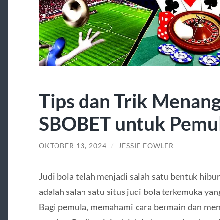
Tips dan Trik Menang 
SBOBET untuk Pemu
OKTOBER 13, 2024
/
JESSIE FOWLER
Judi bola telah menjadi salah satu bentuk hib
adalah salah satu situs judi bola terkemuka ya
Bagi pemula, memahami cara bermain dan men