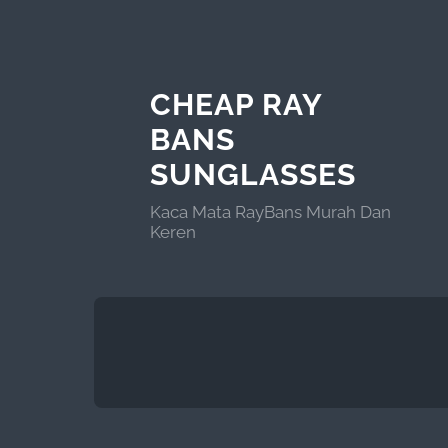
CHEAP RAY
BANS
SUNGLASSES
Kaca Mata RayBans Murah Dan
Keren