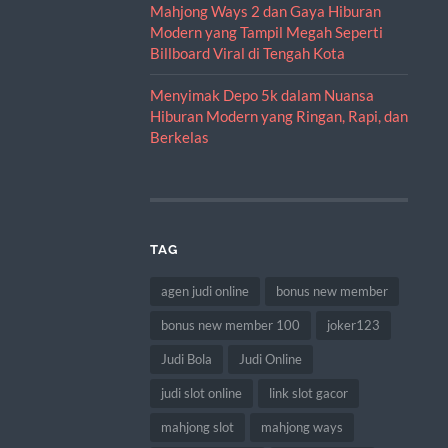
Mahjong Ways 2 dan Gaya Hiburan
Modern yang Tampil Megah Seperti
Billboard Viral di Tengah Kota
Menyimak Depo 5k dalam Nuansa
Hiburan Modern yang Ringan, Rapi, dan
Berkelas
TAG
agen judi online
bonus new member
bonus new member 100
joker123
Judi Bola
Judi Online
judi slot online
link slot gacor
mahjong slot
mahjong ways