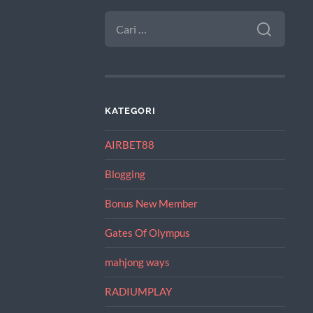
CARI
UNTUK:
KATEGORI
AIRBET88
Blogging
Bonus New Member
Gates Of Olympus
mahjong ways
RADIUMPLAY