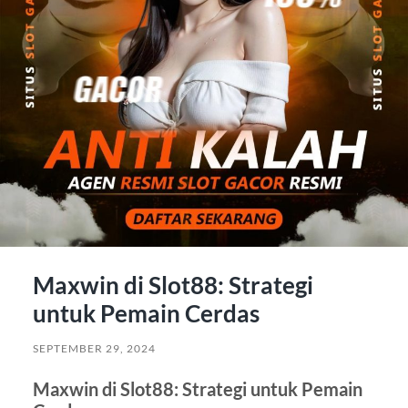
Maxwin di Slot88: Strategi
untuk Pemain Cerdas
SEPTEMBER 29, 2024
Maxwin di Slot88: Strategi untuk Pemain