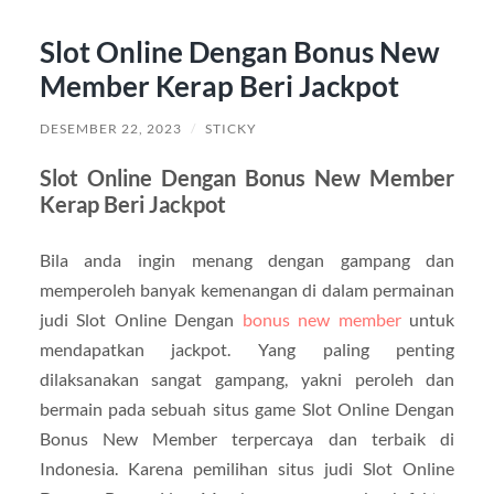
Slot Online Dengan Bonus New
Member Kerap Beri Jackpot
DESEMBER 22, 2023
/
STICKY
Slot Online Dengan Bonus New Member
Kerap Beri Jackpot
Bila anda ingin menang dengan gampang dan
memperoleh banyak kemenangan di dalam permainan
judi Slot Online Dengan
bonus new member
untuk
mendapatkan jackpot. Yang paling penting
dilaksanakan sangat gampang, yakni peroleh dan
bermain pada sebuah situs game Slot Online Dengan
Bonus New Member terpercaya dan terbaik di
Indonesia. Karena pemilihan situs judi Slot Online