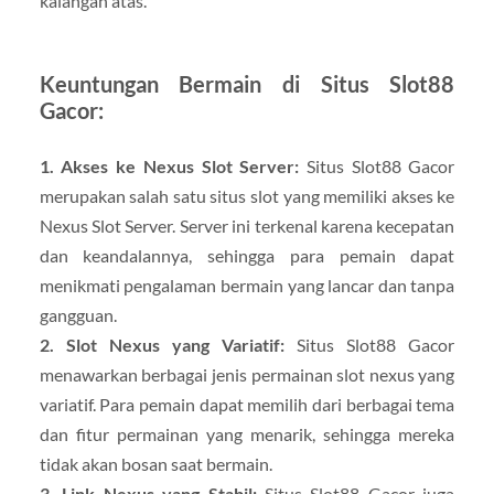
kalangan atas.
Keuntungan Bermain di Situs Slot88
Gacor:
1. Akses ke Nexus Slot Server:
Situs Slot88 Gacor
merupakan salah satu situs slot yang memiliki akses ke
Nexus Slot Server. Server ini terkenal karena kecepatan
dan keandalannya, sehingga para pemain dapat
menikmati pengalaman bermain yang lancar dan tanpa
gangguan.
2. Slot Nexus yang Variatif:
Situs Slot88 Gacor
menawarkan berbagai jenis permainan slot nexus yang
variatif. Para pemain dapat memilih dari berbagai tema
dan fitur permainan yang menarik, sehingga mereka
tidak akan bosan saat bermain.
3. Link Nexus yang Stabil:
Situs Slot88 Gacor juga