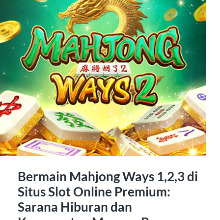
Bermain Mahjong Ways 1,2,3 di
Situs Slot Online Premium:
Sarana Hiburan dan