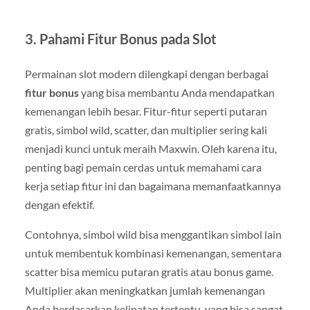
3.
Pahami Fitur Bonus pada Slot
Permainan slot modern dilengkapi dengan berbagai
fitur bonus
yang bisa membantu Anda mendapatkan
kemenangan lebih besar. Fitur-fitur seperti putaran
gratis, simbol wild, scatter, dan multiplier sering kali
menjadi kunci untuk meraih Maxwin. Oleh karena itu,
penting bagi pemain cerdas untuk memahami cara
kerja setiap fitur ini dan bagaimana memanfaatkannya
dengan efektif.
Contohnya, simbol wild bisa menggantikan simbol lain
untuk membentuk kombinasi kemenangan, sementara
scatter bisa memicu putaran gratis atau bonus game.
Multiplier akan meningkatkan jumlah kemenangan
Anda berdasarkan kelipatan tertentu, yang bisa sangat