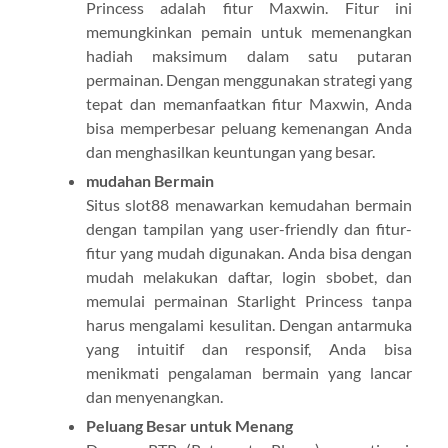
Princess adalah fitur Maxwin. Fitur ini
memungkinkan pemain untuk memenangkan
hadiah maksimum dalam satu putaran
permainan. Dengan menggunakan strategi yang
tepat dan memanfaatkan fitur Maxwin, Anda
bisa memperbesar peluang kemenangan Anda
dan menghasilkan keuntungan yang besar.
mudahan Bermain
Situs slot88 menawarkan kemudahan bermain
dengan tampilan yang user-friendly dan fitur-
fitur yang mudah digunakan. Anda bisa dengan
mudah melakukan daftar, login sbobet, dan
memulai permainan Starlight Princess tanpa
harus mengalami kesulitan. Dengan antarmuka
yang intuitif dan responsif, Anda bisa
menikmati pengalaman bermain yang lancar
dan menyenangkan.
Peluang Besar untuk Menang