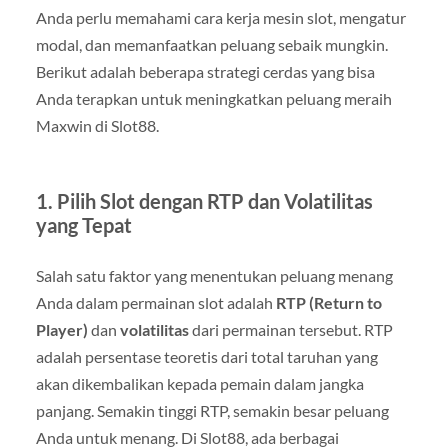
Anda perlu memahami cara kerja mesin slot, mengatur
modal, dan memanfaatkan peluang sebaik mungkin.
Berikut adalah beberapa strategi cerdas yang bisa
Anda terapkan untuk meningkatkan peluang meraih
Maxwin di Slot88.
1.
Pilih Slot dengan RTP dan Volatilitas
yang Tepat
Salah satu faktor yang menentukan peluang menang
Anda dalam permainan slot adalah
RTP (Return to
Player)
dan
volatilitas
dari permainan tersebut. RTP
adalah persentase teoretis dari total taruhan yang
akan dikembalikan kepada pemain dalam jangka
panjang. Semakin tinggi RTP, semakin besar peluang
Anda untuk menang. Di Slot88, ada berbagai