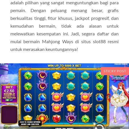
adalah pilihan yang sangat menguntungkan bagi para
pemain. Dengan peluang menang besar, grafis
berkualitas tinggi, fitur khusus, jackpot progresif, dan
kemudahan bermain, tidak ada alasan untuk
melewatkan kesempatan ini. Jadi, segera daftar dan
mulai bermain Mahjong Ways di situs slot88 resmi
untuk merasakan keuntungannya!
STICKY POST