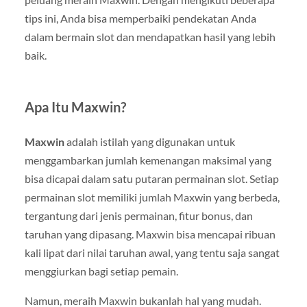
tips ini, Anda bisa memperbaiki pendekatan Anda
dalam bermain slot dan mendapatkan hasil yang lebih
baik.
Apa Itu Maxwin?
Maxwin
adalah istilah yang digunakan untuk
menggambarkan jumlah kemenangan maksimal yang
bisa dicapai dalam satu putaran permainan slot. Setiap
permainan slot memiliki jumlah Maxwin yang berbeda,
tergantung dari jenis permainan, fitur bonus, dan
taruhan yang dipasang. Maxwin bisa mencapai ribuan
kali lipat dari nilai taruhan awal, yang tentu saja sangat
menggiurkan bagi setiap pemain.
Namun, meraih Maxwin bukanlah hal yang mudah.