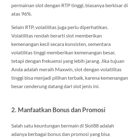
permainan slot dengan RTP tinggi, biasanya berkisar di
atas 96%.
Selain RTP, volatilitas juga perlu diperhatikan.
Volatilitas rendah berarti slot memberikan
kemenangan kecil secara konsisten, sementara
volatilitas tinggi memberikan kemenangan besar,
tetapi dengan frekuensi yang lebih jarang. Jika tujuan
Anda adalah meraih Maxwin, slot dengan volatilitas
tinggi bisa menjadi pilihan terbaik, karena kemenangan
besar cenderung datang dari slot jenis ini.
2.
Manfaatkan Bonus dan Promosi
Salah satu keuntungan bermain di Slot88 adalah
adanya berbagai bonus dan promosi yang bisa