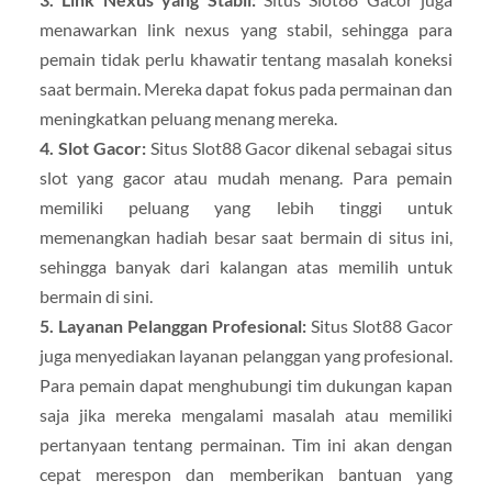
menawarkan link nexus yang stabil, sehingga para
pemain tidak perlu khawatir tentang masalah koneksi
saat bermain. Mereka dapat fokus pada permainan dan
meningkatkan peluang menang mereka.
4. Slot Gacor:
Situs Slot88 Gacor dikenal sebagai situs
slot yang gacor atau mudah menang. Para pemain
memiliki peluang yang lebih tinggi untuk
memenangkan hadiah besar saat bermain di situs ini,
sehingga banyak dari kalangan atas memilih untuk
bermain di sini.
5. Layanan Pelanggan Profesional:
Situs Slot88 Gacor
juga menyediakan layanan pelanggan yang profesional.
Para pemain dapat menghubungi tim dukungan kapan
saja jika mereka mengalami masalah atau memiliki
pertanyaan tentang permainan. Tim ini akan dengan
cepat merespon dan memberikan bantuan yang