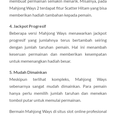
membuat permainan semakin menarik. Misalnya, pada
Mahjong Ways 2 terdapat fitur Scatter Hitam yang bisa
memberikan hadiah tambahan kepada pemain.
4. Jackpot Progresif
Beberapa versi Mahjong Ways menawarkan jackpot
progresif yang jumlahnya terus bertambah seiring
dengan jumlah taruhan pemain. Hal ini menambah
keseruan permainan dan memberikan kesempatan
untuk memenangkan hadiah besar.
5. Mudah Dimainkan
Meskipun terlihat kompleks, Mahjong Ways
sebenarnya sangat mudah dimainkan. Para pemain
hanya perlu memilih jumlah taruhan dan menekan
tombol putar untuk memulai permainan.
Bermain Mahjong Ways di situs slot online profesional