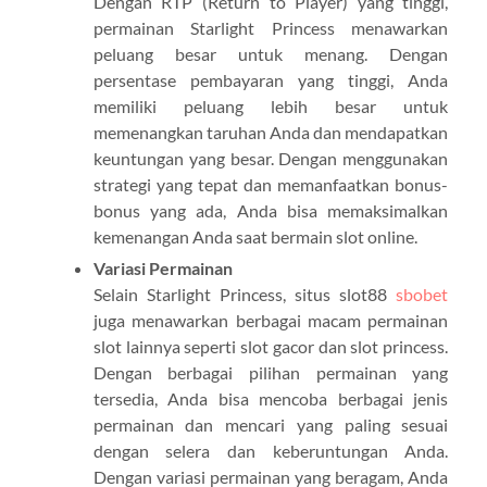
Dengan RTP (Return to Player) yang tinggi,
permainan Starlight Princess menawarkan
peluang besar untuk menang. Dengan
persentase pembayaran yang tinggi, Anda
memiliki peluang lebih besar untuk
memenangkan taruhan Anda dan mendapatkan
keuntungan yang besar. Dengan menggunakan
strategi yang tepat dan memanfaatkan bonus-
bonus yang ada, Anda bisa memaksimalkan
kemenangan Anda saat bermain slot online.
Variasi Permainan
Selain Starlight Princess, situs slot88
sbobet
juga menawarkan berbagai macam permainan
slot lainnya seperti slot gacor dan slot princess.
Dengan berbagai pilihan permainan yang
tersedia, Anda bisa mencoba berbagai jenis
permainan dan mencari yang paling sesuai
dengan selera dan keberuntungan Anda.
Dengan variasi permainan yang beragam, Anda