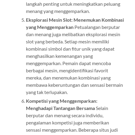
langkah penting untuk meningkatkan peluang
menang yang menggemparkan.
Eksplorasi Mesin Slot: Menemukan Kombinasi
yang Menggemparkan
Petualangan berputar
dan menang juga melibatkan eksplorasi mesin
slot yang berbeda. Setiap mesin memiliki
kombinasi simbol dan fitur unik yang dapat
menghasilkan kemenangan yang
menggemparkan. Pemain dapat mencoba
berbagai mesin, mengidentifikasi favorit
mereka, dan menemukan kombinasi yang
membawa keberuntungan dan sensasi bermain
yang tak terlupakan.
Kompetisi yang Menggemparkan:
Menghadapi Tantangan Bersama
Selain
berputar dan menang secara individu,
pengalaman kompetisi juga memberikan
sensasi menggemparkan. Beberapa situs judi