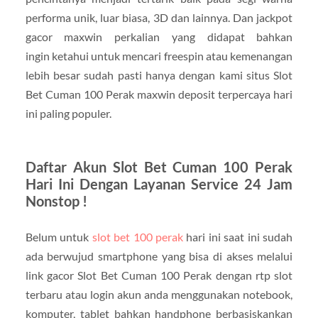
performa unik, luar biasa, 3D dan lainnya. Dan jackpot
gacor maxwin perkalian yang didapat bahkan
ingin ketahui untuk mencari freespin atau kemenangan
lebih besar sudah pasti hanya dengan kami situs Slot
Bet Cuman 100 Perak maxwin deposit terpercaya hari
ini paling populer.
Daftar Akun Slot Bet Cuman 100 Perak
Hari Ini Dengan Layanan Service 24 Jam
Nonstop !
Belum untuk
slot bet 100 perak
hari ini saat ini sudah
ada berwujud smartphone yang bisa di akses melalui
link gacor Slot Bet Cuman 100 Perak dengan rtp slot
terbaru atau login akun anda menggunakan notebook,
komputer, tablet bahkan handphone berbasiskankan