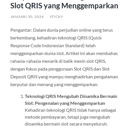
Slot QRIS yang Menggemparkan
JANUARI 30, 2024
/
STICKY
Pengantar: Dalam dunia perjudian online yang terus
berkembang, kehadiran teknologi QRIS (Quick
Response Code Indonesian Standard) telah
menggemparkan dunia slot. Artikel ini akan membahas
rahasia-rahasia menarik di balik mesin slot QRIS,
dengan fokus pada penggunaan Slot QRIS dan Slot
Deposit QRIS yang mampu menghadirkan pengalaman
berputar dan menang yang menggemparkan.
Teknologi QRIS Mengubah Dinamika Bermain
Slot: Pengenalan yang Menggemparkan
Kehadiran teknologi QRIS tidak hanya sebagai
metode pembayaran, tetapi juga mengubah
dinamika bermain slot secara menyeluruh.