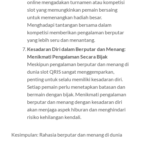
online mengadakan turnamen atau kompetisi
slot yang memungkinkan pemain bersaing
untuk memenangkan hadiah besar.
Menghadapi tantangan bersama dalam
kompetisi memberikan pengalaman berputar
yang lebih seru dan menantang.
Kesadaran Diri dalam Berputar dan Menang:
Menikmati Pengalaman Secara Bijak
Meskipun pengalaman berputar dan menang di
dunia slot QRIS sangat menggemparkan,
penting untuk selalu memiliki kesadaran diri.
Setiap pemain perlu menetapkan batasan dan
bermain dengan bijak. Menikmati pengalaman
berputar dan menang dengan kesadaran diri
akan menjaga aspek hiburan dan menghindari
risiko kehilangan kendali.
Kesimpulan: Rahasia berputar dan menang di dunia