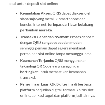
ideal untuk deposit slot online:
Kemudahan Akses:
QRIS dapat diakses oleh
siapa saja
yang memiliki smartphone dan
koneksi internet,
terlepas dari latar belakang
perbankan mereka
.
Transaksi Cepat dan Nyaman:
Proses deposit
dengan QRIS
sangat cepat dan mudah
,
sehingga pemain dapat segera menikmati
permainan slot online tanpa menunggu lama.
Keamanan Terjamin:
QRIS menggunakan
teknologi QR Code yang canggih
dan
bertingkat
untuk memastikan keamanan
transaksi.
Penerimaan Luas:
QRIS
diterima di berbagai
platform
perjudian digital, termasuk situs slot
online, aplikasi togel, dan platform judi lainnya.