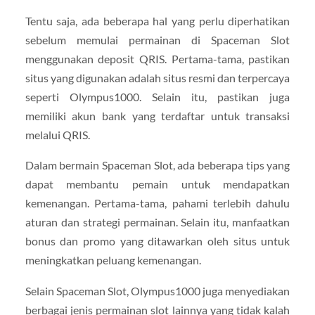
Tentu saja, ada beberapa hal yang perlu diperhatikan
sebelum memulai permainan di Spaceman Slot
menggunakan deposit QRIS. Pertama-tama, pastikan
situs yang digunakan adalah situs resmi dan terpercaya
seperti Olympus1000. Selain itu, pastikan juga
memiliki akun bank yang terdaftar untuk transaksi
melalui QRIS.
Dalam bermain Spaceman Slot, ada beberapa tips yang
dapat membantu pemain untuk mendapatkan
kemenangan. Pertama-tama, pahami terlebih dahulu
aturan dan strategi permainan. Selain itu, manfaatkan
bonus dan promo yang ditawarkan oleh situs untuk
meningkatkan peluang kemenangan.
Selain Spaceman Slot, Olympus1000 juga menyediakan
berbagai jenis permainan slot lainnya yang tidak kalah