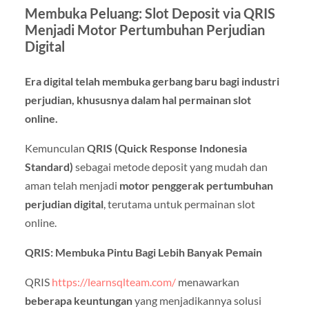
Membuka Peluang: Slot Deposit via QRIS
Menjadi Motor Pertumbuhan Perjudian
Digital
Era digital telah membuka gerbang baru bagi industri
perjudian, khususnya dalam hal permainan slot
online.
Kemunculan
QRIS (Quick Response Indonesia
Standard)
sebagai metode deposit yang mudah dan
aman telah menjadi
motor penggerak pertumbuhan
perjudian digital
, terutama untuk permainan slot
online.
QRIS: Membuka Pintu Bagi Lebih Banyak Pemain
QRIS
https://learnsqlteam.com/
menawarkan
beberapa keuntungan
yang menjadikannya solusi