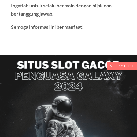
Ingatlah untuk selalu bermain dengan bijak dan
bertanggung jawab.
Semoga informasi ini bermanfaat!
STICKY POST