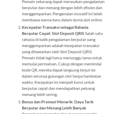
Pemain sekarang dapat merasakan pengalaman
berputar dan menang dengan lebih efisien dan
menggemparkan. Pengenalan inovatif ini telah
membawa warna baru dalam dunia slot online.
Kecepatan Transaksi sebagai Rahasia
Berputar Cepat: Slot Deposit QRIS
Salah satu
rahasia di balik pengalaman berputar yang
menggemparkan adalah kecepatan transaksi
yang ditawarkan oleh Slot Deposit QRIS.
Pemain tidak lagi harus menunggu lama untuk
memulai permainan. Cukup dengan memindai
kode QR, mereka dapat langsung terjun ke
dalam serunya gulungan slot tanpa hambatan
waktu. Kecepatan ini menjadi kunci untuk
berputar cepat dan mendapatkan peluang
menang lebih sering.
Bonus dan Promosi Menarik: Daya Tarik
Berputar dan Menang Lebih Banyak
Pengalaman berputar dan menang semakin