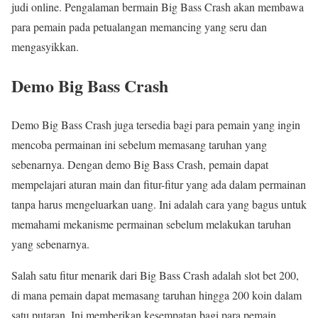
judi online. Pengalaman bermain Big Bass Crash akan membawa
para pemain pada petualangan memancing yang seru dan
mengasyikkan.
Demo Big Bass Crash
Demo Big Bass Crash juga tersedia bagi para pemain yang ingin
mencoba permainan ini sebelum memasang taruhan yang
sebenarnya. Dengan demo Big Bass Crash, pemain dapat
mempelajari aturan main dan fitur-fitur yang ada dalam permainan
tanpa harus mengeluarkan uang. Ini adalah cara yang bagus untuk
memahami mekanisme permainan sebelum melakukan taruhan
yang sebenarnya.
Salah satu fitur menarik dari Big Bass Crash adalah slot bet 200,
di mana pemain dapat memasang taruhan hingga 200 koin dalam
satu putaran. Ini memberikan kesempatan bagi para pemain