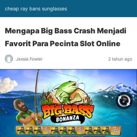
cheap ray bans sunglasses
Mengapa Big Bass Crash Menjadi
Favorit Para Pecinta Slot Online
Jessie Fowler
2 tahun ago