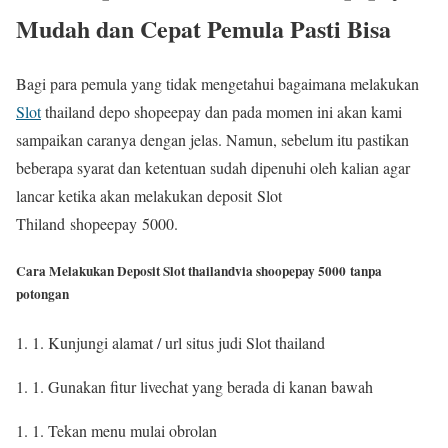
Mudah dan Cepat Pemula Pasti Bisa
Bagi para pemula yang tidak mengetahui bagaimana melakukan
Slot
thailand depo shopeepay dan pada momen ini akan kami
sampaikan caranya dengan jelas. Namun, sebelum itu pastikan
beberapa syarat dan ketentuan sudah dipenuhi oleh kalian agar
lancar ketika akan melakukan deposit Slot
Thiland shopeepay 5000.
Cara Melakukan Deposit Slot thailandvia shoopepay 5000 tanpa
potongan
Kunjungi alamat / url situs judi Slot thailand
Gunakan fitur livechat yang berada di kanan bawah
Tekan menu mulai obrolan