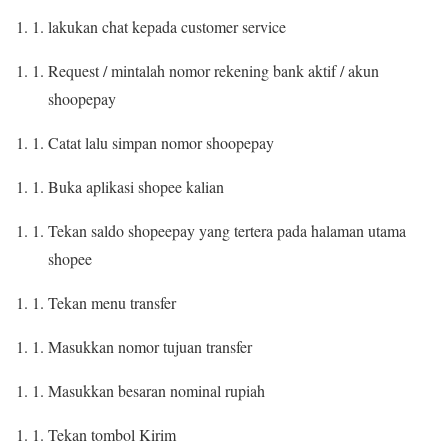
lakukan chat kepada customer service
Request / mintalah nomor rekening bank aktif / akun
shoopepay
Catat lalu simpan nomor shoopepay
Buka aplikasi shopee kalian
Tekan saldo shopeepay yang tertera pada halaman utama
shopee
Tekan menu transfer
Masukkan nomor tujuan transfer
Masukkan besaran nominal rupiah
Tekan tombol Kirim