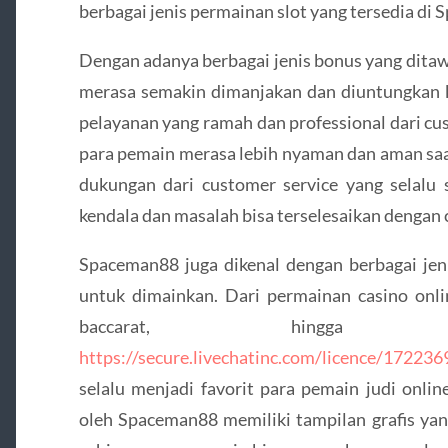
berbagai jenis permainan slot yang tersedia di
Dengan adanya berbagai jenis bonus yang dita
merasa semakin dimanjakan dan diuntungkan ket
pelayanan yang ramah dan professional dari 
para pemain merasa lebih nyaman dan aman saat
dukungan dari customer service yang selal
kendala dan masalah bisa terselesaikan dengan 
Spaceman88 juga dikenal dengan berbagai jen
untuk dimainkan. Dari permainan casino online
baccarat, hingga 
https://secure.livechatinc.com/licence/172236
selalu menjadi favorit para pemain judi onli
oleh Spaceman88 memiliki tampilan grafis yan