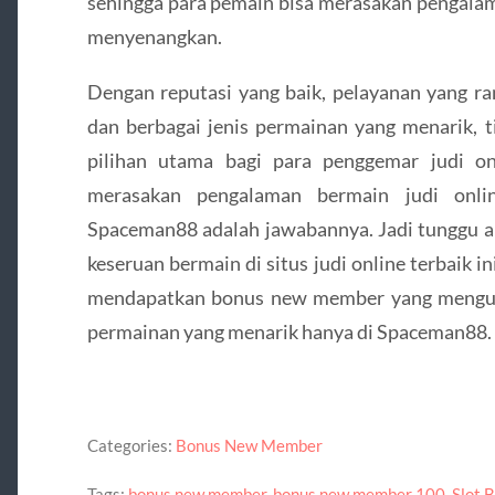
sehingga para pemain bisa merasakan pengalam
menyenangkan.
Dengan reputasi yang baik, pelayanan yang r
dan berbagai jenis permainan yang menarik, 
pilihan utama bagi para penggemar judi on
merasakan pengalaman bermain judi onli
Spaceman88 adalah jawabannya. Jadi tunggu ap
keseruan bermain di situs judi online terbaik 
mendapatkan bonus new member yang mengunt
permainan yang menarik hanya di Spaceman88.
Categories:
Bonus New Member
Tags:
bonus new member
,
bonus new member 100
,
Slot 