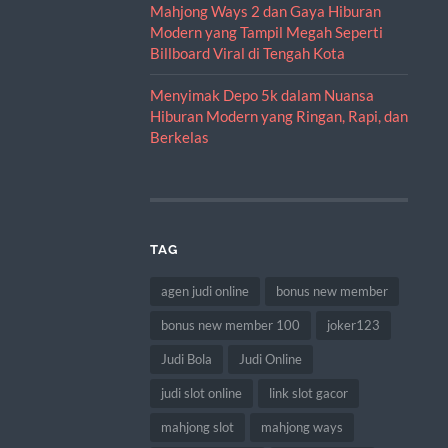
Mahjong Ways 2 dan Gaya Hiburan
Modern yang Tampil Megah Seperti
Billboard Viral di Tengah Kota
Menyimak Depo 5k dalam Nuansa
Hiburan Modern yang Ringan, Rapi, dan
Berkelas
TAG
agen judi online
bonus new member
bonus new member 100
joker123
Judi Bola
Judi Online
judi slot online
link slot gacor
mahjong slot
mahjong ways