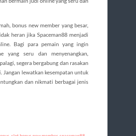
an bermain judi online yang seru dan
amah, bonus new member yang besar,
tidak heran jika Spaceman88 menjadi
line. Bagi para pemain yang ingin
ne yang seru dan menyenangkan,
alagi, segera bergabung dan rasakan
ini. Jangan lewatkan kesempatan untuk
ungkan dan nikmati berbagai jenis
Bonus
,
slot bonus new member
,
spaceman88