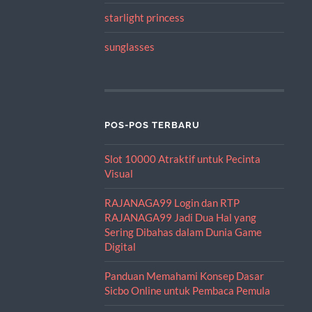
starlight princess
sunglasses
POS-POS TERBARU
Slot 10000 Atraktif untuk Pecinta
Visual
RAJANAGA99 Login dan RTP
RAJANAGA99 Jadi Dua Hal yang
Sering Dibahas dalam Dunia Game
Digital
Panduan Memahami Konsep Dasar
Sicbo Online untuk Pembaca Pemula