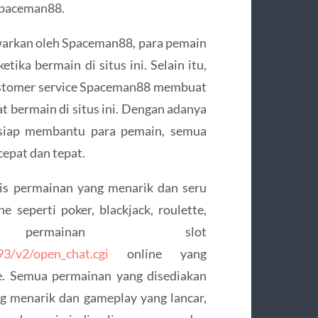
 Spaceman88.
warkan oleh Spaceman88, para pemain
ika bermain di situs ini. Selain itu,
customer service Spaceman88 membuat
 bermain di situs ini. Dengan adanya
u siap membantu para pemain, semua
cepat dan tepat.
is permainan yang menarik dan seru
 seperti poker, blackjack, roulette,
permainan slot
93/v2/open_chat.cgi
online yang
ne. Semua permainan yang disediakan
g menarik dan gameplay yang lancar,