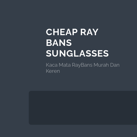
CHEAP RAY
BANS
SUNGLASSES
Kaca Mata RayBans Murah Dan
Keren