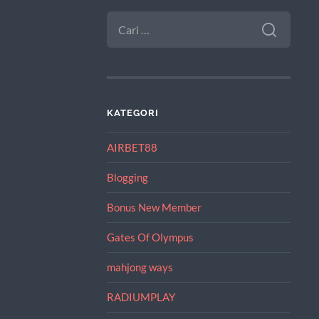
CARI
UNTUK:
KATEGORI
AIRBET88
Blogging
Bonus New Member
Gates Of Olympus
mahjong ways
RADIUMPLAY