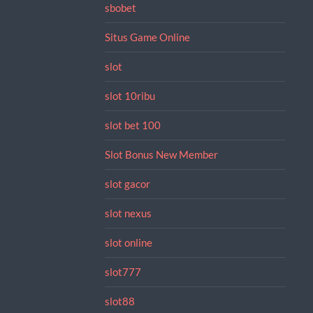
sbobet
Situs Game Online
slot
slot 10ribu
slot bet 100
Slot Bonus New Member
slot gacor
slot nexus
slot online
slot777
slot88