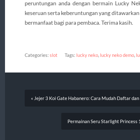
peruntungan anda dengan bermain Lucky Nek
keseruan serta keberuntungan yang ditawarkan o
bermanfaat bagi para pembaca. Terima kasih.
Categories:
slot
Tags:
lucky neko
,
lucky neko demo
,
lu
« Jejer 3 Koi Gate Habanero: Cara Mudah Daftar da
Permainan Seru Starlight Princess 