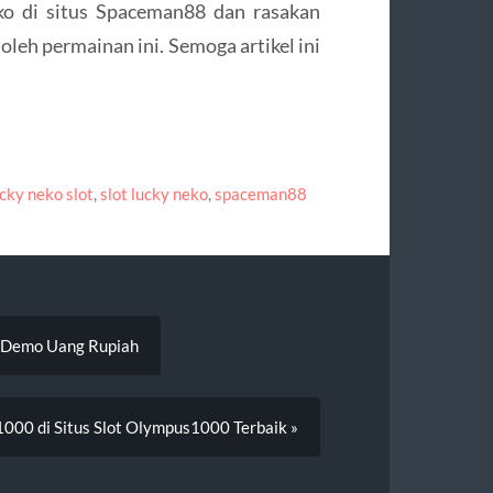
o di situs Spaceman88 dan rasakan
leh permainan ini. Semoga artikel ini
cky neko slot
,
slot lucky neko
,
spaceman88
n Demo Uang Rupiah
1000 di Situs Slot Olympus1000 Terbaik »