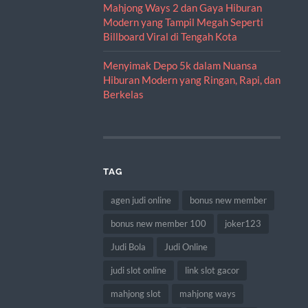
Mahjong Ways 2 dan Gaya Hiburan
Modern yang Tampil Megah Seperti
Billboard Viral di Tengah Kota
Menyimak Depo 5k dalam Nuansa
Hiburan Modern yang Ringan, Rapi, dan
Berkelas
TAG
agen judi online
bonus new member
bonus new member 100
joker123
Judi Bola
Judi Online
judi slot online
link slot gacor
mahjong slot
mahjong ways