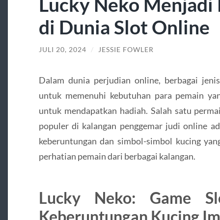
Lucky Neko Menjadi 
di Dunia Slot Online
JULI 20, 2024
/
JESSIE FOWLER
Dalam dunia perjudian online, berbagai jeni
untuk memenuhi kebutuhan para pemain yan
untuk mendapatkan hadiah. Salah satu permain
populer di kalangan penggemar judi online a
keberuntungan dan simbol-simbol kucing yang
perhatian pemain dari berbagai kalangan.
Lucky Neko: Game Sl
Keberuntungan Kucing Im