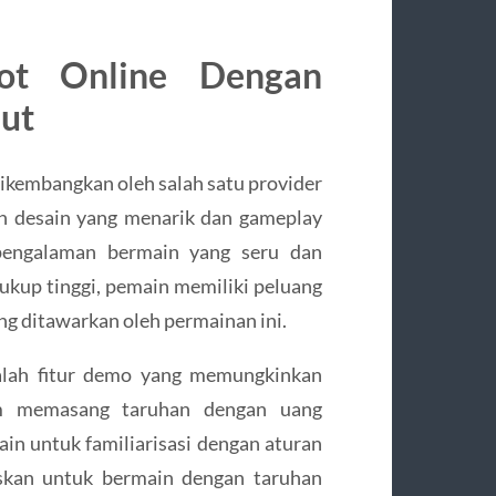
ot Online Dengan
ut
dikembangkan oleh salah satu provider
an desain yang menarik dan gameplay
engalaman bermain yang seru dan
kup tinggi, pemain memiliki peluang
 ditawarkan oleh permainan ini.
dalah fitur demo yang memungkinkan
m memasang taruhan dengan uang
n untuk familiarisasi dengan aturan
kan untuk bermain dengan taruhan