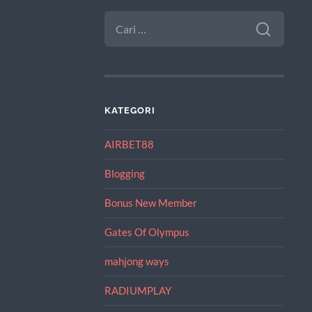
CARI
UNTUK:
KATEGORI
AIRBET88
Blogging
Bonus New Member
Gates Of Olympus
mahjong ways
RADIUMPLAY