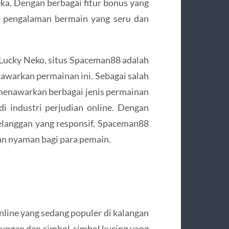
a. Dengan berbagai fitur bonus yang
n pengalaman bermain yang seru dan
 Lucky Neko, situs Spaceman88 adalah
enawarkan permainan ini. Sebagai salah
 menawarkan berbagai jenis permainan
di industri perjudian online. Dengan
elanggan yang responsif, Spaceman88
n nyaman bagi para pemain.
nline yang sedang populer di kalangan
tungan dan simbol-simbol kucing yang