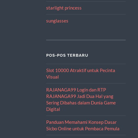
starlight princess
sunglasses
POS-POS TERBARU
Slot 10000 Atraktif untuk Pecinta
Visual
RAJANAGA99 Login dan RTP
RAJANAGA99 Jadi Dua Hal yang
Sering Dibahas dalam Dunia Game
Digital
Panduan Memahami Konsep Dasar
Sicbo Online untuk Pembaca Pemula