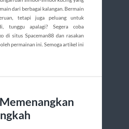
emain dari berbagai kalangan. Bermain
ruan, tetapi juga peluang untuk
i, tunggu apalagi? Segera coba
o di situs Spaceman88 dan rasakan
leh permainan ini. Semoga artikel ini
k Memenangkan
angkah