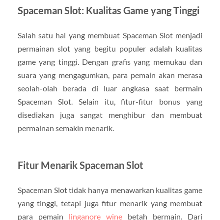
Spaceman Slot: Kualitas Game yang Tinggi
Salah satu hal yang membuat Spaceman Slot menjadi
permainan slot yang begitu populer adalah kualitas
game yang tinggi. Dengan grafis yang memukau dan
suara yang mengagumkan, para pemain akan merasa
seolah-olah berada di luar angkasa saat bermain
Spaceman Slot. Selain itu, fitur-fitur bonus yang
disediakan juga sangat menghibur dan membuat
permainan semakin menarik.
Fitur Menarik Spaceman Slot
Spaceman Slot tidak hanya menawarkan kualitas game
yang tinggi, tetapi juga fitur menarik yang membuat
para pemain
linganore wine
betah bermain. Dari