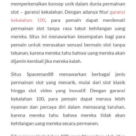
memperkenalkan konsep unik dalam dunia permainan
slot – garansi kekalahan. Dengan adanya fitur
garansi
kekalahan 100
, para pemain dapat menikmati
permainan slot tanpa rasa takut kehilangan uang
mereka. Situs ini menawarkan kesempatan bagi para
pemain untuk merasakan sensasi bermain slot tanpa
tekanan, karena mereka tahu bahwa uang mereka akan
dijamin kembali jika mereka kalah.
Situs Spaceman88 menawarkan berbagai jenis
permainan slot yang menarik, mulai dari slot klasik
hingga slot video yang inovatif. Dengan garansi
kekalahan 100, para pemain dapat merasa lebih
nyaman dan percaya diri dalam memasang taruhan,
karena mereka tahu bahwa mereka tidak akan
kehilangan uang mereka secara permanen.