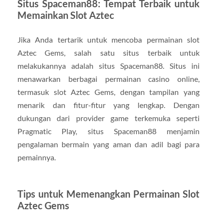
Situs Spaceman88: Tempat Terbaik untuk
Memainkan Slot Aztec
Jika Anda tertarik untuk mencoba permainan slot
Aztec Gems, salah satu situs terbaik untuk
melakukannya adalah situs Spaceman88. Situs ini
menawarkan berbagai permainan casino online,
termasuk slot Aztec Gems, dengan tampilan yang
menarik dan fitur-fitur yang lengkap. Dengan
dukungan dari provider game terkemuka seperti
Pragmatic Play, situs Spaceman88 menjamin
pengalaman bermain yang aman dan adil bagi para
pemainnya.
Tips untuk Memenangkan Permainan Slot
Aztec Gems