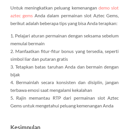
Untuk meningkatkan peluang kemenangan
demo slot
aztec gems
Anda dalam permainan slot Aztec Gems,
berikut adalah beberapa tips yang bisa Anda terapkan:
1. Pelajari aturan permainan dengan seksama sebelum
memulai bermain
2. Manfaatkan fitur-fitur bonus yang tersedia, seperti
simbol liar dan putaran gratis
3. Tetapkan batas taruhan Anda dan bermain dengan
bijak
4. Bermainlah secara konsisten dan disiplin, jangan
terbawa emosi saat mengalami kekalahan
5. Rajin memantau RTP dari permainan slot Aztec
Gems untuk mengetahui peluang kemenangan Anda
Kesimpulan