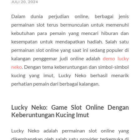
JULI 20, 2024
Dalam dunia perjudian online, berbagai jenis
permainan slot terus bermunculan untuk memenuhi
kebutuhan para pemain yang mencari hiburan dan
kesempatan untuk mendapatkan hadiah. Salah satu
permainan slot online yang saat ini sedang populer di
kalangan penggemar judi online adalah
demo lucky
neko
. Dengan tema keberuntungan dan simbol-simbol
kucing yang imut, Lucky Neko berhasil menarik
perhatian pemain dari berbagai kalangan.
Lucky Neko: Game Slot Online Dengan
Keberuntungan Kucing Imut
Lucky Neko adalah permainan slot online yang
dikembangkan oleh salah satu provider terkemuka di