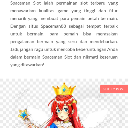
Spaceman Slot ialah permainan slot terbaru yang
menawarkan kualitas game yang tinggi dan fitur
menarik yang membuat para pemain betah bermain.
Dengan situs Spaceman88 sebagai tempat terbaik
untuk bermain, para pemain bisa merasakan
pengalaman bermain yang seru dan mendebarkan.
Jadi, jangan ragu untuk mencoba keberuntungan Anda
dalam bermain Spaceman Slot dan nikmati keseruan
yang ditawarkan!
STICKY POST