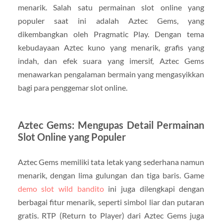
menarik. Salah satu permainan slot online yang
populer saat ini adalah Aztec Gems, yang
dikembangkan oleh Pragmatic Play. Dengan tema
kebudayaan Aztec kuno yang menarik, grafis yang
indah, dan efek suara yang imersif, Aztec Gems
menawarkan pengalaman bermain yang mengasyikkan
bagi para penggemar slot online.
Aztec Gems: Mengupas Detail Permainan
Slot Online yang Populer
Aztec Gems memiliki tata letak yang sederhana namun
menarik, dengan lima gulungan dan tiga baris. Game
demo slot wild bandito
ini juga dilengkapi dengan
berbagai fitur menarik, seperti simbol liar dan putaran
gratis. RTP (Return to Player) dari Aztec Gems juga