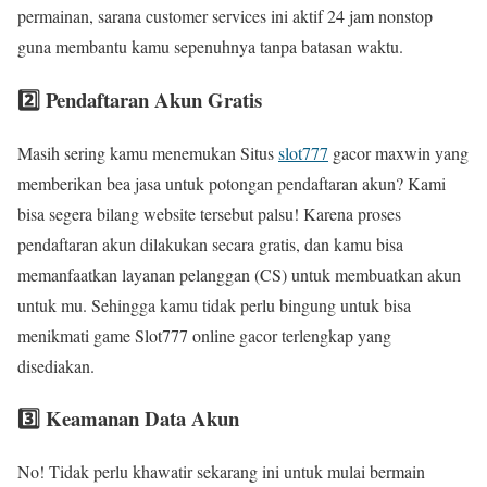
permainan, sarana customer services ini aktif 24 jam nonstop
guna membantu kamu sepenuhnya tanpa batasan waktu.
2️⃣ Pendaftaran Akun Gratis
Masih sering kamu menemukan Situs
slot777
gacor maxwin yang
memberikan bea jasa untuk potongan pendaftaran akun? Kami
bisa segera bilang website tersebut palsu! Karena proses
pendaftaran akun dilakukan secara gratis, dan kamu bisa
memanfaatkan layanan pelanggan (CS) untuk membuatkan akun
untuk mu. Sehingga kamu tidak perlu bingung untuk bisa
menikmati game Slot777 online gacor terlengkap yang
disediakan.
3️⃣ Keamanan Data Akun
No! Tidak perlu khawatir sekarang ini untuk mulai bermain