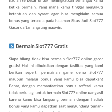
hadiah terbesar untuk meningkatkan semangat kamu
ketika bermain. Yang mana kamu tinggal mengikuti
ketentuan dan syarat agar bisa mengklaim semua
bonus yang tersedia pada halaman Situs Judi Slot777
Gacor daftar langsung maxwin.
Bermain Slot777 Gratis
Siapa bilang tidak bisa bermain Slot777 online gacor
gratis? Hal ini dibuktikan dengan fasilitas yang kami
berikan seperti permainan game demo Slot777
maupun melalui bonus yang kamu bisa dapatkan!
Benar, dengan memanfaatkan bonus refferal kamu
tidak perlu lagi untuk bermain Slot777 online uang asli
karena kamu bisa langsung bermain dengan hadiah
bonus yang kamu dapatkan saat mengundang teman-