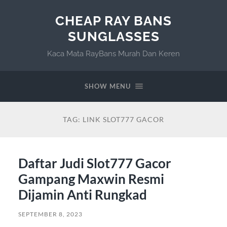
CHEAP RAY BANS
SUNGLASSES
Kaca Mata RayBans Murah Dan Keren
SHOW MENU
TAG:
LINK SLOT777 GACOR
Daftar Judi Slot777 Gacor
Gampang Maxwin Resmi
Dijamin Anti Rungkad
SEPTEMBER 8, 2023