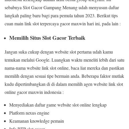
sebabnya Slot Gacor Gampang Menang udah menyusun daftar
langkah paling baru bagi para pemula tahun 2023. Berikut tips
cuan main link slot terpercaya gacor maxwin hari ini, pada lain :
Memilih Situs Slot Gacor Terbaik
Jangan suka cukup dengan website slot pertama udah kamu
temukan melalui Google. Luangkan waktu meneliti lebih dari satu
nama-nama website link slot online, baca liat mereka dan pastikan
memilih dengan sesuai tipe bermain anda. Beberapa faktor mutlak
kudu dipertimbangkan di di dalam memilih agen website link slot
online gacor maxwin indonesia :
Menyediakan daftar game website slot online lengkap
Platform nexus engine
Keamanan knowledge pemain
Info RTP slot gacor