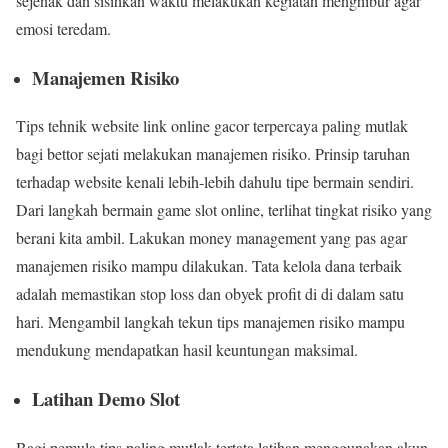
sejenak dan sisihkan waktu melakukan kegiatan menghibur agar
emosi teredam.
Manajemen Risiko
Tips tehnik website link online gacor terpercaya paling mutlak
bagi bettor sejati melakukan manajemen risiko. Prinsip taruhan
terhadap website kenali lebih-lebih dahulu tipe bermain sendiri.
Dari langkah bermain game slot online, terlihat tingkat risiko yang
berani kita ambil. Lakukan money management yang pas agar
manajemen risiko mampu dilakukan. Tata kelola dana terbaik
adalah memastikan stop loss dan obyek profit di di dalam satu
hari. Mengambil langkah tekun tips manajemen risiko mampu
mendukung mendapatkan hasil keuntungan maksimal.
Latihan Demo Slot
Bagi pemula tips paling mutlak tertata latihan menggunakan akun