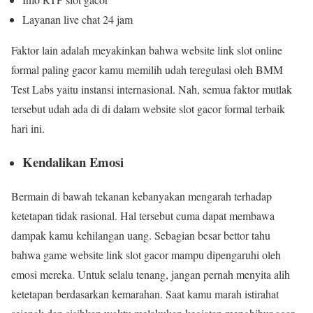
Layanan live chat 24 jam
Faktor lain adalah meyakinkan bahwa website link slot online
formal paling gacor kamu memilih udah teregulasi oleh BMM
Test Labs yaitu instansi internasional. Nah, semua faktor mutlak
tersebut udah ada di di dalam website slot gacor formal terbaik
hari ini.
Kendalikan Emosi
Bermain di bawah tekanan kebanyakan mengarah terhadap
ketetapan tidak rasional. Hal tersebut cuma dapat membawa
dampak kamu kehilangan uang. Sebagian besar bettor tahu
bahwa game website link slot gacor mampu dipengaruhi oleh
emosi mereka. Untuk selalu tenang, jangan pernah menyita alih
ketetapan berdasarkan kemarahan. Saat kamu marah istirahat