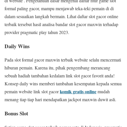
di website . Pengetahuan dasar mengenai daftar fitur game slot
formal paling gacor, mampu menjawab teka-teki pemain di di
dalam sesuaikan langkah bermain. Lihat daftar slot gacor online
terbaik tersebut hasil analisa bandar slot gacor maxwin terhadap
provider pragmatic play tahun 2023.
Daily Wins
Pada slot formal gacor maxwin terbaik website selalu mencermati
hiburan pemain. Karena itu, pihak pengembang merancang
sebuah hadiah tambahan kedalam link slot gacor favorit anda!
Konsep daily wins memberi tambahan kesempatan kepada semua
komik gratis online
pemain website link slot gacor
mudah
menang tiap tiap hari mendapatkan jackpot maxwin duwit asli.
Bonus Slot