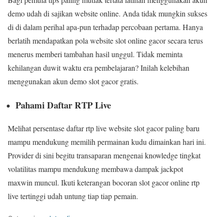
demo udah di sajikan website online. Anda tidak mungkin sukses
di di dalam perihal apa-pun terhadap percobaan pertama. Hanya
berlatih mendapatkan pola website slot online gacor secara terus
menerus memberi tambahan hasil unggul. Tidak meminta
kehilangan duwit waktu era pembelajaran? Inilah kelebihan
menggunakan akun demo slot gacor gratis.
Pahami Daftar RTP Live
Melihat persentase daftar rtp live website slot gacor paling baru
mampu mendukung memilih permainan kudu dimainkan hari ini.
Provider di sini begitu transaparan mengenai knowledge tingkat
volatilitas mampu mendukung membawa dampak jackpot
maxwin muncul. Ikuti keterangan bocoran slot gacor online rtp
live tertinggi udah untung tiap tiap pemain.