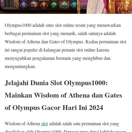
Olympus1000 adalah situs slot online resmi yang menawarkan
berbagai permainan slot yang menarik, salah satunya adalah
Wisdom of Athena dan Gates of Olympus. Kedua permainan slot
ini sangat populer di kalangan pemain slot online karena
menyuguhkan pengalaman bermain yang menghibur dan
menguntungkan.
Jelajahi Dunia Slot Olympus1000:
Mainkan Wisdom of Athena dan Gates
of Olympus Gacor Hari Ini 2024
Wisdom of Athena
slot
adalah salah satu permainan slot yang
disediakan oleh Olympus1000. Dengan tema dewi kebijaksanaan