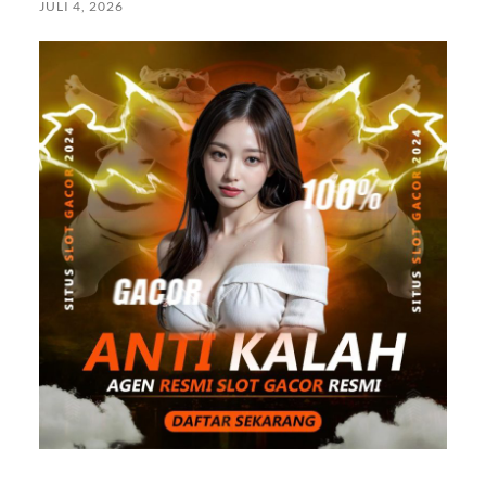
JULI 4, 2026