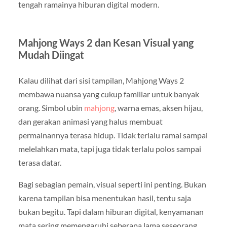
tengah ramainya hiburan digital modern.
Mahjong Ways 2 dan Kesan Visual yang
Mudah Diingat
Kalau dilihat dari sisi tampilan, Mahjong Ways 2
membawa nuansa yang cukup familiar untuk banyak
orang. Simbol ubin
mahjong
, warna emas, aksen hijau,
dan gerakan animasi yang halus membuat
permainannya terasa hidup. Tidak terlalu ramai sampai
melelahkan mata, tapi juga tidak terlalu polos sampai
terasa datar.
Bagi sebagian pemain, visual seperti ini penting. Bukan
karena tampilan bisa menentukan hasil, tentu saja
bukan begitu. Tapi dalam hiburan digital, kenyamanan
mata sering memengaruhi seberapa lama seseorang