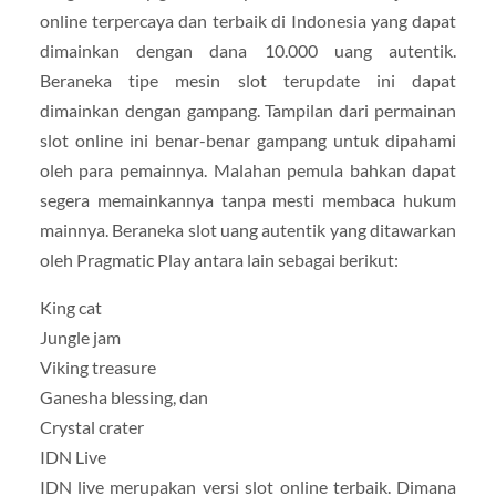
online terpercaya dan terbaik di Indonesia yang dapat
dimainkan dengan dana 10.000 uang autentik.
Beraneka tipe mesin slot terupdate ini dapat
dimainkan dengan gampang. Tampilan dari permainan
slot online ini benar-benar gampang untuk dipahami
oleh para pemainnya. Malahan pemula bahkan dapat
segera memainkannya tanpa mesti membaca hukum
mainnya. Beraneka slot uang autentik yang ditawarkan
oleh Pragmatic Play antara lain sebagai berikut:
King cat
Jungle jam
Viking treasure
Ganesha blessing, dan
Crystal crater
IDN Live
IDN live merupakan versi slot online terbaik. Dimana