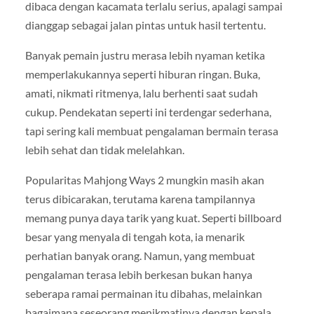
dibaca dengan kacamata terlalu serius, apalagi sampai
dianggap sebagai jalan pintas untuk hasil tertentu.
Banyak pemain justru merasa lebih nyaman ketika
memperlakukannya seperti hiburan ringan. Buka,
amati, nikmati ritmenya, lalu berhenti saat sudah
cukup. Pendekatan seperti ini terdengar sederhana,
tapi sering kali membuat pengalaman bermain terasa
lebih sehat dan tidak melelahkan.
Popularitas Mahjong Ways 2 mungkin masih akan
terus dibicarakan, terutama karena tampilannya
memang punya daya tarik yang kuat. Seperti billboard
besar yang menyala di tengah kota, ia menarik
perhatian banyak orang. Namun, yang membuat
pengalaman terasa lebih berkesan bukan hanya
seberapa ramai permainan itu dibahas, melainkan
bagaimana seseorang menikmatinya dengan kepala