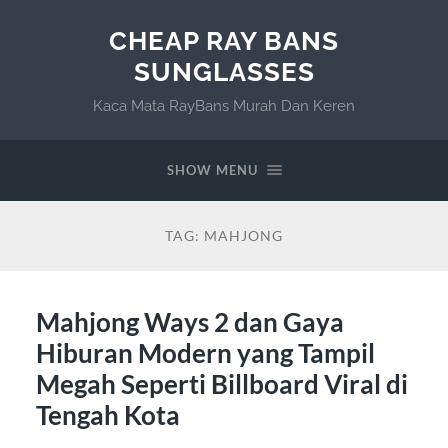
CHEAP RAY BANS
SUNGLASSES
Kaca Mata RayBans Murah Dan Keren
SHOW MENU
TAG:
MAHJONG
Mahjong Ways 2 dan Gaya
Hiburan Modern yang Tampil
Megah Seperti Billboard Viral di
Tengah Kota