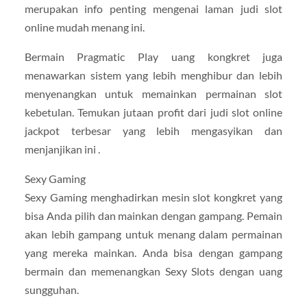
merupakan info penting mengenai laman judi slot
online mudah menang ini.
Bermain Pragmatic Play uang kongkret juga
menawarkan sistem yang lebih menghibur dan lebih
menyenangkan untuk memainkan permainan slot
kebetulan. Temukan jutaan profit dari judi slot online
jackpot terbesar yang lebih mengasyikan dan
menjanjikan ini .
Sexy Gaming
Sexy Gaming menghadirkan mesin slot kongkret yang
bisa Anda pilih dan mainkan dengan gampang. Pemain
akan lebih gampang untuk menang dalam permainan
yang mereka mainkan. Anda bisa dengan gampang
bermain dan memenangkan Sexy Slots dengan uang
sungguhan.