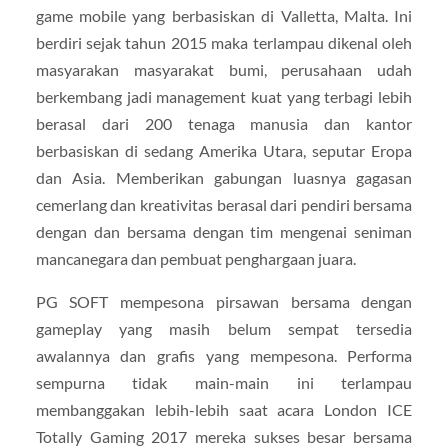
game mobile yang berbasiskan di Valletta, Malta. Ini
berdiri sejak tahun 2015 maka terlampau dikenal oleh
masyarakan masyarakat bumi, perusahaan udah
berkembang jadi management kuat yang terbagi lebih
berasal dari 200 tenaga manusia dan kantor
berbasiskan di sedang Amerika Utara, seputar Eropa
dan Asia. Memberikan gabungan luasnya gagasan
cemerlang dan kreativitas berasal dari pendiri bersama
dengan dan bersama dengan tim mengenai seniman
mancanegara dan pembuat penghargaan juara.
PG SOFT mempesona pirsawan bersama dengan
gameplay yang masih belum sempat tersedia
awalannya dan grafis yang mempesona. Performa
sempurna tidak main-main ini terlampau
membanggakan lebih-lebih saat acara London ICE
Totally Gaming 2017 mereka sukses besar bersama