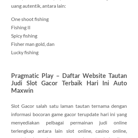
uang autentik, antara lain:
One shoot fishing
Fishing II
Spicy fishing
Fisher man gold, dan
Lucky fishing
Pragmatic Play – Daftar Website Tautan
Judi Slot Gacor Terbaik Hari Ini Auto
Maxwin
Slot Gacor salah satu laman tautan ternama dengan
informasi bocoran game gacor terupdate hari ini yang
menyediakan pelbagai permainan judi online
terlengkap antara lain slot online, casino online,