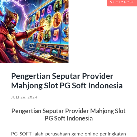
STICKY POST
Pengertian Seputar Provider
Mahjong Slot PG Soft Indonesia
JULI 26, 2024
Pengertian Seputar Provider Mahjong Slot
PG Soft Indonesia
PG SOFT ialah perusahaan game online peningkatan