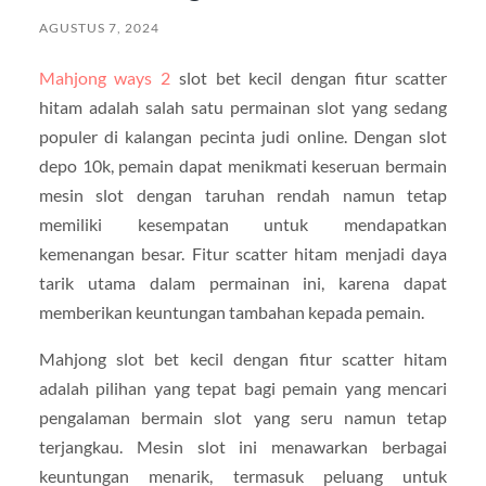
AGUSTUS 7, 2024
Mahjong ways 2
slot bet kecil dengan fitur scatter
hitam adalah salah satu permainan slot yang sedang
populer di kalangan pecinta judi online. Dengan slot
depo 10k, pemain dapat menikmati keseruan bermain
mesin slot dengan taruhan rendah namun tetap
memiliki kesempatan untuk mendapatkan
kemenangan besar. Fitur scatter hitam menjadi daya
tarik utama dalam permainan ini, karena dapat
memberikan keuntungan tambahan kepada pemain.
Mahjong slot bet kecil dengan fitur scatter hitam
adalah pilihan yang tepat bagi pemain yang mencari
pengalaman bermain slot yang seru namun tetap
terjangkau. Mesin slot ini menawarkan berbagai
keuntungan menarik, termasuk peluang untuk