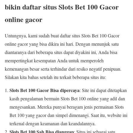
bikin daftar situs Slots Bet 100 Gacor
online gacor
Untungnya, kami sudah buat daftar situs Slots Bet 100 Gacor
online gacor yang bisa dikira ini hari. Dengan menunjuk satu
diantaranya dari beberapa situs dapat diyakini ini, Anda bisa
mempertingkat kesempatan Anda untuk memperoleh
kemenangan besar serta terhindar dari resiko negatif penipuan.
Silakan kita bahas setelah itu terkait beberapa situs itu:
Slots Bet 100 Gacor Bisa dipercaya
: Site ini dapat ditetapkan
kasih pengalaman bermain Slots Bet 100 online yang adil dan
mengesankan. Mereka punyai beragam jenis permainan Slots
Bet 100 yang gacor dan simpel dimenangi. Saat itu, website ini
terkenal dengan keamanan dan keandalannya.
Slots Bet 100 Sah Bisa dianggap
: Situs ini sebagai satu