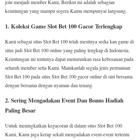
join menjadi member Kami, Berikut ini adalah sebagian
keuntungan yang mampu segera Kamu mempunyai langsung.
1. Koleksi Game Slot Bet 100 Gacor Terlengkap
Kami sebagai situs Slot Bet 100 telah mestinya sedia kan game di
situs judi Slot Bet 100 online yang paling lengkap di Indonesia.
Keuntungan ini tentunya dapat menurunkan rasa kebosanan pada
seluruh member setia Kami. Mainkanlah segala jenis permainan
Slot Bet 100 pada situs Slot Bet 100 gacor online di sini bersama
dengan bersama dengan nyaman dan tenang.
2. Sering Mengadakan Event Dan Bonus Hadiah
Paling Besar
Untuk meningkatkan kegacoran di dalam situs Slot Bet 100
Kami, Kami juga kerap sekali mengadakan event-event tertentu