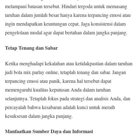
melampaui batasan tersebut. Hindari tergoda untuk memasang
taruhan dalam jumlah besar hanya karena terpancing emosi atau
ingin mendapatkan keuntungan cepat. Jaga konsistensi dalam
pengelolaan modal agar dapat bertahan dalam jangka panjang.
Tetap Tenang dan Sabar
Ketika menghadapi kekalahan atau ketidakpastian dalam taruhan
judi bola mix parlay online, tetaplah tenang dan sabar. Jangan
terpancing emosi atau panik, karena hal tersebut dapat
memengaruhi kualitas keputusan Anda dalam taruhan
selanjutnya. Tetaplah fokus pada strategi dan analisis Anda, dan
percayalah bahwa kesabaran adalah kunci untuk meraih
kesuksesan dalam jangka panjang.
Manfaatkan Sumber Daya dan Informasi