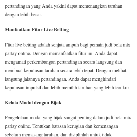
pertandingan yang Anda yakini dapat memenangkan taruhan
dengan lebih besar.
Manfaatkan Fitur Live Betting
Fitur live betting adalah senjata ampuh bagi pemain judi bola mix
parlay online. Dengan memanfaatkan fitur ini, Anda dapat
mengamati perkembangan pertandingan secara langsung dan
membuat keputusan taruhan secara lebih tepat. Dengan melihat
langsung jalannya pertandingan, Anda dapat menghindari
keputusan impulsif dan lebih memilih taruhan yang lebih terukur.
Kelola Modal dengan Bijak
Pengelolaan modal yang bijak sangat penting dalam judi bola mix
parlay online. Tentukan batasan kerugian dan kemenangan
sebelum memasang taruhan, dan disiplinlah untuk tidak