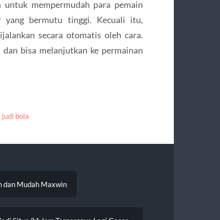
an untuk mempermudah para pemain
yang bermutu tinggi. Kecuali itu,
jalankan secara otomatis oleh cara.
 dan bisa melanjutkan ke permainan
 judi bola
gan dan Mudah Maxwin