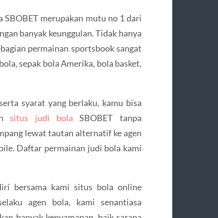
ola SBOBET merupakan mutu no 1 dari
engan banyak keunggulan. Tidak hanya
sebagian permainan sportsbook sangat
bola, sepak bola Amerika, bola basket,
erta syarat yang berlaku, kamu bisa
gen
situs judi bola
SBOBET tanpa
pang lewat tautan alternatif ke agen
ile. Daftar permainan judi bola kami
ri bersama kami situs bola online
 selaku agen bola, kami senantiasa
kan banyak kenyamanan, baik sarana