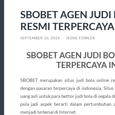
SBOBET AGEN JUDI
RESMI TERPERCAYA
SEPTEMBER 10, 2024
/
JESSIE FOWLER
SBOBET AGEN JUDI BO
TERPERCAYA I
SBOBET merupakan situs judi bola online res
dengan pasaran terpercaya di indonesia. Situs 
uang asli untuk para bettor judi bola di segal
pula jadi aspek berarti dalam pertumbuhan a
menjadi terkenal di Internet.