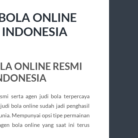
 BOLA ONLINE
 INDONESIA
LA ONLINE RESMI
NDONESIA
mi serta agen judi bola terpercaya
judi bola online sudah jadi penghasil
a dunia. Mempunyai opsi tipe permainan
gen bola online yang saat ini terus