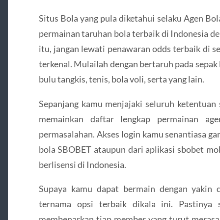
Situs Bola yang pula diketahui selaku Agen B
permainan taruhan bola terbaik di Indonesia d
itu, jangan lewati penawaran odds terbaik di 
terkenal. Mulailah dengan bertaruh pada sepak 
bulu tangkis, tenis, bola voli, serta yang lain.
Sepanjang kamu menjajaki seluruh ketentuan s
memainkan daftar lengkap permainan a
permasalahan. Akses login kamu senantiasa gam
bola SBOBET ataupun dari aplikasi sbobet mob
berlisensi di Indonesia.
Supaya kamu dapat bermain dengan yakin di
ternama opsi terbaik dikala ini. Pastinya
membenarkan tiap member yang turut merasa