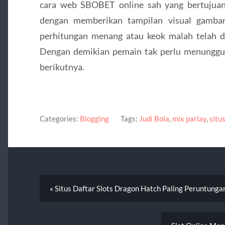
cara web SBOBET online sah yang bertuju
dengan memberikan tampilan visual gambar 
perhitungan menang atau keok malah telah di
Dengan demikian pemain tak perlu menunggu
berikutnya.
Categories:
Blogging
Tags:
Judi Bola
,
mix parlay
,
situs
« Situs Daftar Slots Dragon Hatch Paling Peruntun