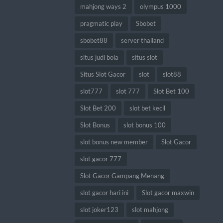
mahjong ways 2
olympus 1000
pragmatic play
Sbobet
sbobet88
server thailand
situs judi bola
situs slot
Situs Slot Gacor
slot
slot88
slot777
slot 777
Slot Bet 100
Slot Bet 200
slot bet kecil
Slot Bonus
slot bonus 100
slot bonus new member
Slot Gacor
slot gacor 777
Slot Gacor Gampang Menang
slot gacor hari ini
Slot gacor maxwin
slot joker123
slot mahjong