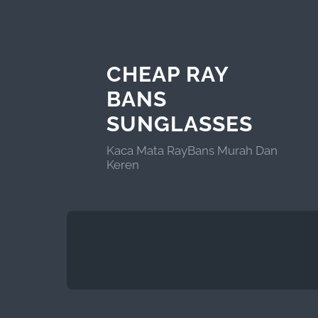
CHEAP RAY
BANS
SUNGLASSES
Kaca Mata RayBans Murah Dan
Keren