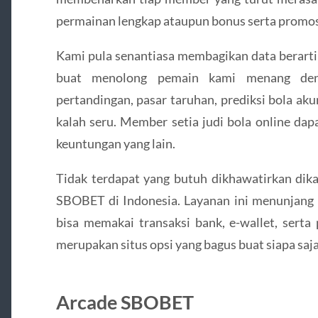
permainan lengkap ataupun bonus serta promos
Kami pula senantiasa membagikan data berarti
buat menolong pemain kami menang den
pertandingan, pasar taruhan, prediksi bola aku
kalah seru. Member setia judi bola online da
keuntungan yang lain.
Tidak terdapat yang butuh dikhawatirkan dika
SBOBET di Indonesia. Layanan ini menunjang 
bisa memakai transaksi bank, e-wallet, serta
merupakan situs opsi yang bagus buat siapa saja
Arcade SBOBET