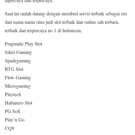
dipercaya dan terpercaya.
Saat ini sudah datang dengan memberi servis terbaik sebagai sisi
dari nama nama situs judi slot terbaik dan online sah terbaru,
terbaik dan terpercaya no 1 di Indonesia.
Pragmatic Play Slot
Joker Gaming
Spadegaming
RTG Slot
Flow Gaming
Microgaming
Playtech
Habanero Slot
PG Soft
Play’n Go
CQ9