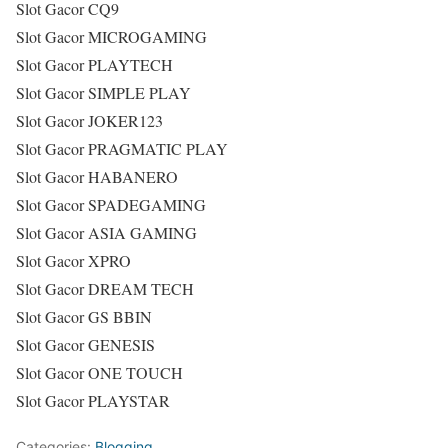
Slot Gacor CQ9
Slot Gacor MICROGAMING
Slot Gacor PLAYTECH
Slot Gacor SIMPLE PLAY
Slot Gacor JOKER123
Slot Gacor PRAGMATIC PLAY
Slot Gacor HABANERO
Slot Gacor SPADEGAMING
Slot Gacor ASIA GAMING
Slot Gacor XPRO
Slot Gacor DREAM TECH
Slot Gacor GS BBIN
Slot Gacor GENESIS
Slot Gacor ONE TOUCH
Slot Gacor PLAYSTAR
Categories:
Blogging