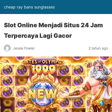
cheap ray bans sunglasses
Slot Online Menjadi Situs 24 Jam
Terpercaya Lagi Gacor
Jessie Fowler
2 tahun ago