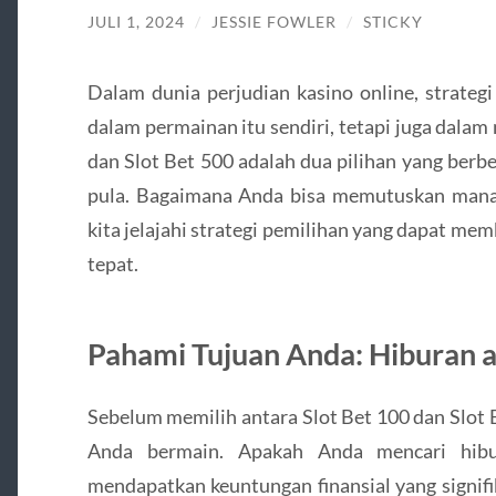
JULI 1, 2024
/
JESSIE FOWLER
/
STICKY
Dalam dunia perjudian kasino online, strateg
dalam permainan itu sendiri, tetapi juga dalam
dan Slot Bet 500 adalah dua pilihan yang ber
pula. Bagaimana Anda bisa memutuskan mana
kita jelajahi strategi pemilihan yang dapat 
tepat.
Pahami Tujuan Anda: Hiburan a
Sebelum memilih antara Slot Bet 100 dan Slot
Anda bermain. Apakah Anda mencari hibu
mendapatkan keuntungan finansial yang signifi