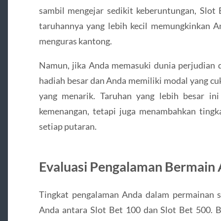
sambil mengejar sedikit keberuntungan, Slot
taruhannya yang lebih kecil memungkinkan A
menguras kantong.
Namun, jika Anda memasuki dunia perjudian
hadiah besar dan Anda memiliki modal yang cuk
yang menarik. Taruhan yang lebih besar in
kemenangan, tetapi juga menambahkan tingkat
setiap putaran.
Evaluasi Pengalaman Bermain
Tingkat pengalaman Anda dalam permainan s
Anda antara Slot Bet 100 dan Slot Bet 500. 