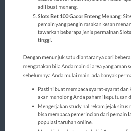
adil buat menang.
Slots Bet 100 Gacor Enteng Menang
: Si
pemain yang pengin rasakan kesan menan
tawarkan beberapa jenis permainan Slot
tinggi.
Dengan menunjuk satu diantaranya dari beberapa
mengatakan bila Anda main di area yang aman ser
sebelumnya Anda mulai main, ada banyak perm
Pastini buat membaca syarat-syarat dan k
akan menolong Anda pahami keputusan dan
Mengerjakan study hal rekam jejak situ
bisa membaca pemerincian dari pemain lai
populasi taruhan online.