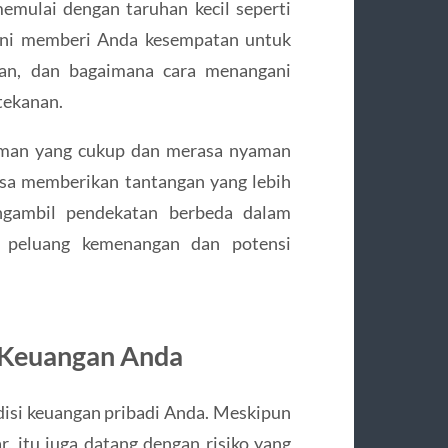
memulai dengan taruhan kecil seperti
 Ini memberi Anda kesempatan untuk
han, dan bagaimana cara menangani
tekanan.
alaman yang cukup dan merasa nyaman
bisa memberikan tantangan yang lebih
ngambil pendekatan berbeda dalam
a peluang kemenangan dan potensi
 Keuangan Anda
ndisi keuangan pribadi Anda. Meskipun
, itu juga datang dengan risiko yang