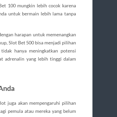
 Bet 100 mungkin lebih cocok karena
nda untuk bermain lebih lama tanpa
 dengan harapan untuk memenangkan
up, Slot Bet 500 bisa menjadi pilihan
i tidak hanya meningkatkan potensi
 adrenalin yang lebih tinggi dalam
 Anda
lot juga akan mempengaruhi pilihan
Bagi pemula atau mereka yang belum