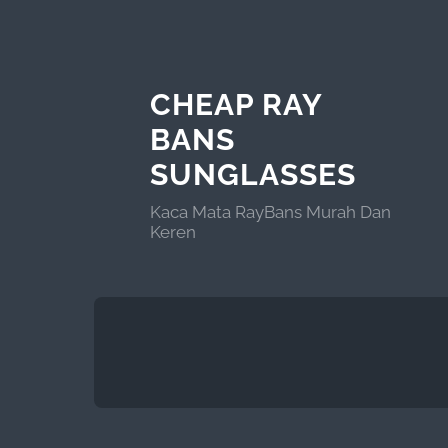
CHEAP RAY
BANS
SUNGLASSES
Kaca Mata RayBans Murah Dan
Keren