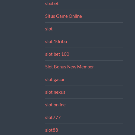
sbobet
Situs Game Online
slot
slot 10ribu
slot bet 100
Slot Bonus New Member
slot gacor
slot nexus
slot online
slot777
slot88