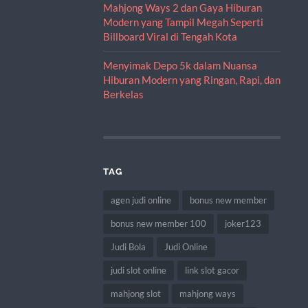
Mahjong Ways 2 dan Gaya Hiburan
Modern yang Tampil Megah Seperti
Billboard Viral di Tengah Kota
Menyimak Depo 5k dalam Nuansa
Hiburan Modern yang Ringan, Rapi, dan
Berkelas
TAG
agen judi online
bonus new member
bonus new member 100
joker123
Judi Bola
Judi Online
judi slot online
link slot gacor
mahjong slot
mahjong ways