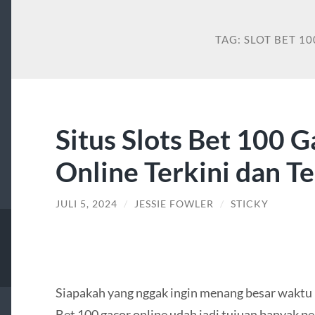
TAG:
SLOT BET 10
Situs Slots Bet 100 G
Online Terkini dan T
JULI 5, 2024
/
JESSIE FOWLER
/
STICKY
Siapakah yang nggak ingin menang besar waktu b
Bet 100 gacor online udah jadi tujuan banyak pe