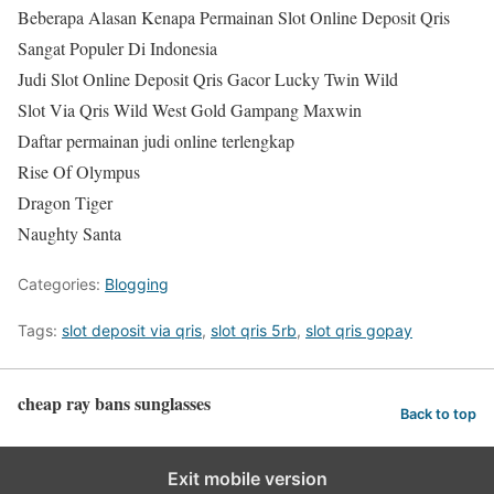
Beberapa Alasan Kenapa Permainan Slot Online Deposit Qris
Sangat Populer Di Indonesia
Judi Slot Online Deposit Qris Gacor Lucky Twin Wild
Slot Via Qris Wild West Gold Gampang Maxwin
Daftar permainan judi online terlengkap
Rise Of Olympus
Dragon Tiger
Naughty Santa
Categories:
Blogging
Tags:
slot deposit via qris
,
slot qris 5rb
,
slot qris gopay
cheap ray bans sunglasses
Back to top
Exit mobile version