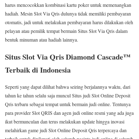
harus mencocokkan kombinasi kartu poker untuk memenangkan
hadiah. Mesin Slot Via Qris dulunya tidak memiliki pembayaran
otomatis, jadi untuk melakukan pembayaran harus dilakukan oleh
pelayan atau pemilik tempat bermain Situs Slot Via Qris dalam
bentuk minuman atau hadiah lainnya.
Situs Slot Via Qris Diamond Cascade™
Terbaik di Indonesia
Seperti yang dapat dilihat bahwa seiring berjalannya waktu, dari
tahun ke tahun selalu saja muncul Situs judi Slot Online Deposit
Qris terbaru sebagai tempat untuk bermain judi online. Tentunya
para provider Slot QRIS dan agen judi online resmi yang ada juga
ikut bermunculan dan terus melakukan update hingga inovasi
melahirkan game judi Slot Online Deposit Qris terpercaya dan
terbaik untuk dinikmati oleh seluruh pecinta judi online di seluruh