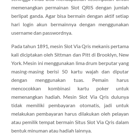
memenangkan permainan Slot QRIS dengan jumlah
berlipat ganda. Agar bisa bermain dengan aktif setiap
hari login akun bermainnya dengan menggunakan
username dan passwordnya.
Pada tahun 1891, mesin Slot Via Qris mekanis pertama
kali diciptakan oleh Sittman dan Pitt di Brooklyn, New
York. Mesin ini menggunakan lima drum berputar yang
masing-masing berisi 50 kartu wajah dan diputar
dengan menggunakan tuas. Pemain harus
mencocokkan kombinasi kartu poker untuk
memenangkan hadiah. Mesin Slot Via Qris dulunya
tidak memiliki pembayaran otomatis, jadi untuk
melakukan pembayaran harus dilakukan oleh pelayan
atau pemilik tempat bermain Situs Slot Via Qris dalam
bentuk minuman atau hadiah lainnya.