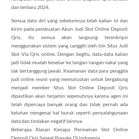
dan terbaru 2024.
Semua data diri yang sebelumnya telah kalian isi dan
kirim pada pembuatan Akun Judi Slot Online Deposit
Qris, itu semua akan langsung terenkripsi
menggunakan sistem yang canggih oleh tim Situs Judi
Slot Via Qris online. Dengan begitu, data-data kalian
jadi tidak mudah kesebar ke tangan-tangan nakal yang
tak bertanggung jawab. Keamanan data para penggila
judi online resmi yang memutuskan untuk bergabung
menjadi member Situs Slot Online Deposit Qris
dipastikan akan terjamin sepenuhnya karena agen ini
telah dipercaya banyak orang dan tidak pernah ada
keluhan mengenai hal buruk seperti penyalahgunaan
data dan tindakan negatif lainnya.
Beberapa Alasan Kenapa Permainan Slot Online
Deposit Qris Sangat Populer Di Indonesia