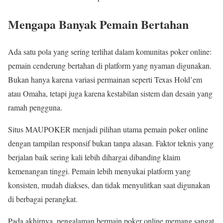
Mengapa Banyak Pemain Bertahan
Ada satu pola yang sering terlihat dalam komunitas poker online:
pemain cenderung bertahan di platform yang nyaman digunakan.
Bukan hanya karena variasi permainan seperti Texas Hold’em
atau Omaha, tetapi juga karena kestabilan sistem dan desain yang
ramah pengguna.
Situs MAUPOKER menjadi pilihan utama pemain poker online
dengan tampilan responsif bukan tanpa alasan. Faktor teknis yang
berjalan baik sering kali lebih dihargai dibanding klaim
kemenangan tinggi. Pemain lebih menyukai platform yang
konsisten, mudah diakses, dan tidak menyulitkan saat digunakan
di berbagai perangkat.
Pada akhirnya, pengalaman bermain poker online memang sangat