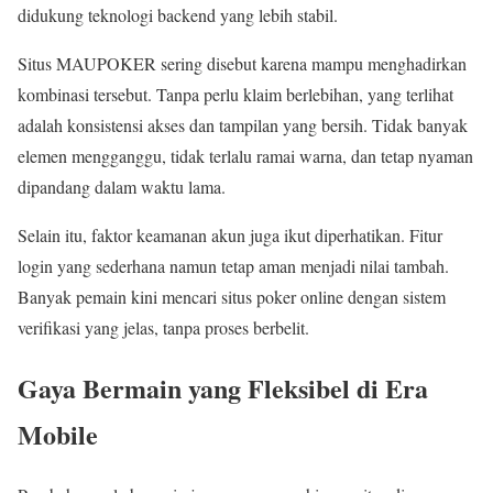
didukung teknologi backend yang lebih stabil.
Situs MAUPOKER sering disebut karena mampu menghadirkan
kombinasi tersebut. Tanpa perlu klaim berlebihan, yang terlihat
adalah konsistensi akses dan tampilan yang bersih. Tidak banyak
elemen mengganggu, tidak terlalu ramai warna, dan tetap nyaman
dipandang dalam waktu lama.
Selain itu, faktor keamanan akun juga ikut diperhatikan. Fitur
login yang sederhana namun tetap aman menjadi nilai tambah.
Banyak pemain kini mencari situs poker online dengan sistem
verifikasi yang jelas, tanpa proses berbelit.
Gaya Bermain yang Fleksibel di Era
Mobile