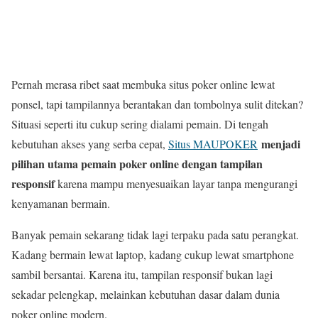
Pernah merasa ribet saat membuka situs poker online lewat
ponsel, tapi tampilannya berantakan dan tombolnya sulit ditekan?
Situasi seperti itu cukup sering dialami pemain. Di tengah
menjadi
kebutuhan akses yang serba cepat,
Situs MAUPOKER
pilihan utama pemain poker online dengan tampilan
responsif
karena mampu menyesuaikan layar tanpa mengurangi
kenyamanan bermain.
Banyak pemain sekarang tidak lagi terpaku pada satu perangkat.
Kadang bermain lewat laptop, kadang cukup lewat smartphone
sambil bersantai. Karena itu, tampilan responsif bukan lagi
sekadar pelengkap, melainkan kebutuhan dasar dalam dunia
poker online modern.