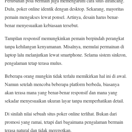
Perubahan pola bermain juga memengaruhi cara situs dirancang.
Dulu, poker online identik dengan desktop. Sekarang, mayoritas
pemain mengakses lewat ponsel. Artinya, desain harus benar-
benar menyesuaikan kebiasaan tersebut.
Tampilan responsif memungkinkan pemain berpindah perangkat
tanpa kehilangan kenyamanan. Misalnya, memulai permainan di
laptop lalu melanjutkan lewat smartphone. Selama sistem sinkron,
pengalaman tetap terasa mulus.
Beberapa orang mungkin tidak terlalu memikirkan hal ini di awal.
Namun setelah mencoba beberapa platform berbeda, biasanya
akan terasa mana yang benar-benar responsif dan mana yang
sekadar menyesuaikan ukuran layar tanpa memperhatikan detail.
Di sinilah nilai sebuah situs poker online terlihat. Bukan dari
promosi yang ramai, tetapi dari bagaimana pengalaman bermain
terasa natural dan tidak merepotkan.