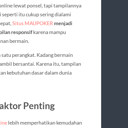
nline lewat ponsel, tapi tampilannya
 seperti itu cukup sering dialami
cepat,
Situs MAUPOKER
menjadi
ilan responsif
karena mampu
nan bermain.
a satu perangkat. Kadang bermain
mbil bersantai. Karena itu, tampilan
nkan kebutuhan dasar dalam dunia
aktor Penting
line
lebih memperhatikan kemudahan