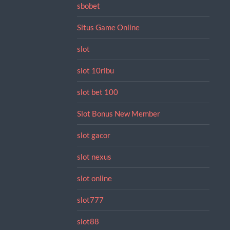
sbobet
Situs Game Online
slot
slot 10ribu
slot bet 100
Slot Bonus New Member
slot gacor
slot nexus
slot online
slot777
slot88