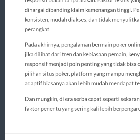
dihargai dibanding klaim kemenangan tinggi. P
konsisten, mudah diakses, dan tidak menyulitka
perangkat.
Pada akhirnya, pengalaman bermain poker onli
jika dilihat dari tren dan kebiasaan pemain, ke
responsif menjadi poin penting yang tidak bisa
pilihan situs poker, platform yang mampu meng
adaptif biasanya akan lebih mudah mendapat te
Dan mungkin, di era serba cepat seperti sekara
faktor penentu yang sering kali lebih berpengaru