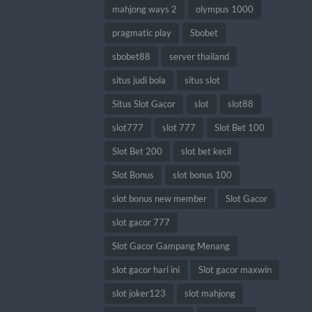
mahjong ways 2
olympus 1000
pragmatic play
Sbobet
sbobet88
server thailand
situs judi bola
situs slot
Situs Slot Gacor
slot
slot88
slot777
slot 777
Slot Bet 100
Slot Bet 200
slot bet kecil
Slot Bonus
slot bonus 100
slot bonus new member
Slot Gacor
slot gacor 777
Slot Gacor Gampang Menang
slot gacor hari ini
Slot gacor maxwin
slot joker123
slot mahjong