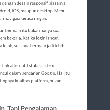
us dengan desain responsif biasanya
ndroid, iOS, maupun desktop. Menu
an navigasi terasa ringan.
an bermain itu bukan hanya soal
em bekerja. Ketika login lancar,
 lelah, suasana bermain jadi lebih
link alternatif stabil, sistem
uncul dalam pencarian Google. Hal itu
ngnya kualitas platform, bukan
in, Tapi Pengalaman