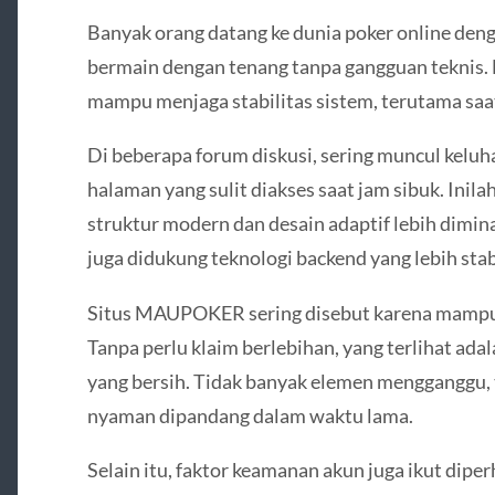
Banyak orang datang ke dunia poker online deng
bermain dengan tenang tanpa gangguan teknis. 
mampu menjaga stabilitas sistem, terutama saat
Di beberapa forum diskusi, sering muncul keluh
halaman yang sulit diakses saat jam sibuk. Ini
struktur modern dan desain adaptif lebih dimina
juga didukung teknologi backend yang lebih stab
Situs MAUPOKER sering disebut karena mampu
Tanpa perlu klaim berlebihan, yang terlihat ada
yang bersih. Tidak banyak elemen mengganggu, t
nyaman dipandang dalam waktu lama.
Selain itu, faktor keamanan akun juga ikut diper