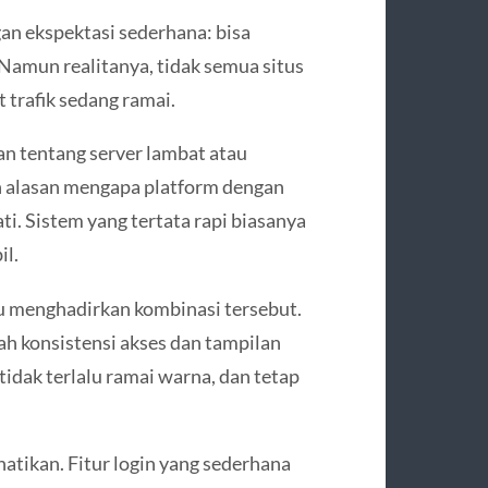
an ekspektasi sederhana: bisa
Namun realitanya, tidak semua situs
 trafik sedang ramai.
an tentang server lambat atau
lah alasan mengapa platform dengan
ti. Sistem yang tertata rapi biasanya
il.
 menghadirkan kombinasi tersebut.
lah konsistensi akses dan tampilan
idak terlalu ramai warna, dan tetap
hatikan. Fitur login yang sederhana