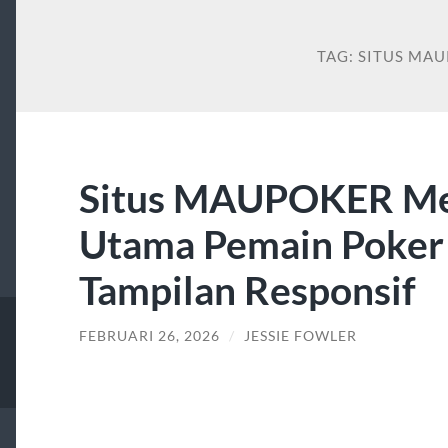
TAG:
SITUS MA
Situs MAUPOKER Men
Utama Pemain Poker
Tampilan Responsif
FEBRUARI 26, 2026
/
JESSIE FOWLER