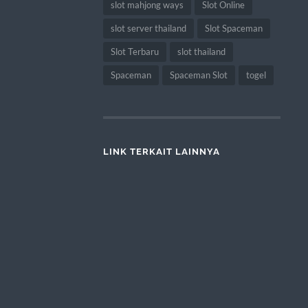
slot mahjong ways
Slot Online
slot server thailand
Slot Spaceman
Slot Terbaru
slot thailand
Spaceman
Spaceman Slot
togel
LINK TERKAIT LAINNYA