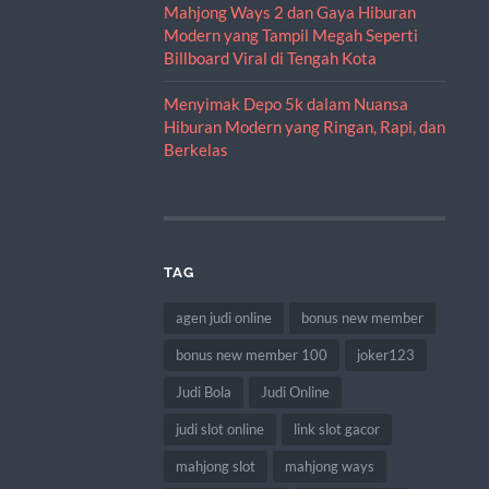
Mahjong Ways 2 dan Gaya Hiburan
Modern yang Tampil Megah Seperti
Billboard Viral di Tengah Kota
Menyimak Depo 5k dalam Nuansa
Hiburan Modern yang Ringan, Rapi, dan
Berkelas
TAG
agen judi online
bonus new member
bonus new member 100
joker123
Judi Bola
Judi Online
judi slot online
link slot gacor
mahjong slot
mahjong ways