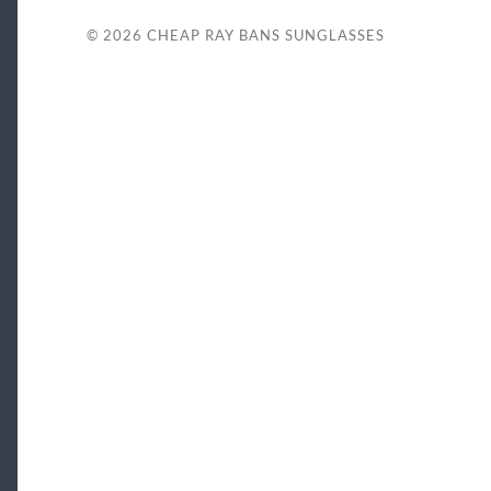
© 2026
CHEAP RAY BANS SUNGLASSES