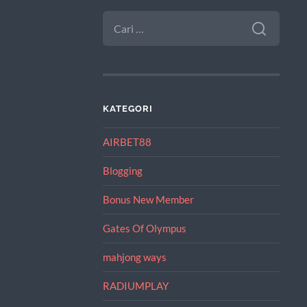
CARI
UNTUK:
KATEGORI
AIRBET88
Blogging
Bonus New Member
Gates Of Olympus
mahjong ways
RADIUMPLAY