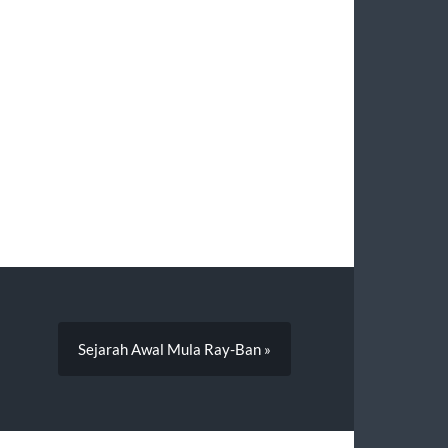
Sejarah Awal Mula Ray-Ban »