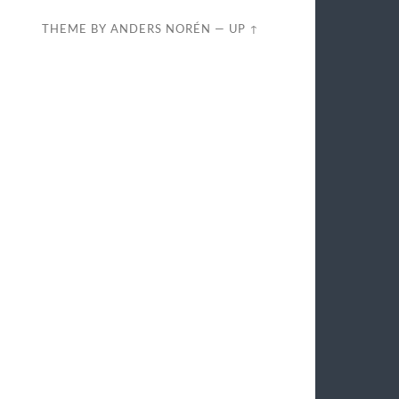
THEME BY
ANDERS NORÉN
—
UP ↑