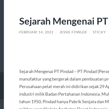
Sejarah Mengenai PT
FEBRUARI 14, 2022
/
JESSIE FOWLER
/
STICKY
Sejarah Mengenai PT Pindad – PT Pindad (Perse
manufaktur yang bergerak dalam pembuatan prod
Perusahaan pelat merah ini didirikan sejak 29 
industri milik Badan Pertahanan Indonesia. Mu
tahun 1950, Pindad hanya Pabrik Senjata dan 