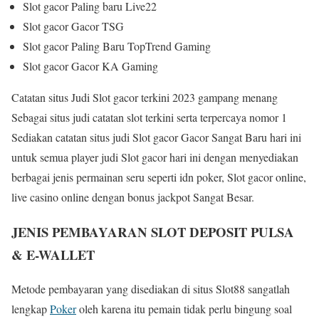
Slot gacor Paling baru Live22
Slot gacor Gacor TSG
Slot gacor Paling Baru TopTrend Gaming
Slot gacor Gacor KA Gaming
Catatan situs Judi Slot gacor terkini 2023 gampang menang
Sebagai situs judi catatan slot terkini serta terpercaya nomor 1
Sediakan catatan situs judi Slot gacor Gacor Sangat Baru hari ini
untuk semua player judi Slot gacor hari ini dengan menyediakan
berbagai jenis permainan seru seperti idn poker, Slot gacor online,
live casino online dengan bonus jackpot Sangat Besar.
JENIS PEMBAYARAN SLOT DEPOSIT PULSA
& E-WALLET
Metode pembayaran yang disediakan di situs Slot88 sangatlah
lengkap
Poker
oleh karena itu pemain tidak perlu bingung soal