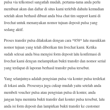
pulsa via telkomsel sangatlah mudah, pertama-tama anda perlu
membuat akun dan daftar di situs kami terlebih dahulu kemudian
setelah akun berhasil dibuat anda bisa chat tim support kami di
livechat untuk menanyakan nomor tujuan deposit pulsa yang
sedang aktif.
Proses transfer pulsa dilakukan dengan cara *858* lalu masukkan
nomor tujuan yang telah diberikan tim livechat kami. Ketika
sudah selesai anda bisa mengisi form deposit lalu konfirmasi di
livechat kami dengan melampirkan bukti transfer dan nomor serial
yang terdapat di laporan berhasil transfer pulsa tersebut.
Yang selanjutnya adalah pengisian pulsa via konter pulsa terdekat
di lokasi anda. Prosesnya juga cukup mudah yaitu setelah anda
membeli voucher pulsa atau pengisian pulsa di konter, anda
jangan lupa meminta bukti transfer dari konter pulsa tersebut, lalu
anda isi form deposit dan lampirkan bukti transfer ke customer