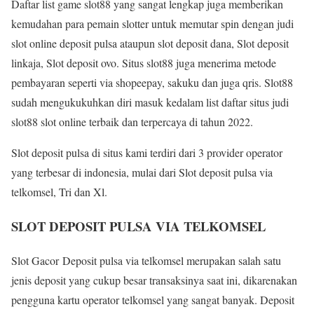
Daftar list game slot88 yang sangat lengkap juga memberikan
kemudahan para pemain slotter untuk memutar spin dengan judi
slot online deposit pulsa ataupun slot deposit dana, Slot deposit
linkaja, Slot deposit ovo. Situs slot88 juga menerima metode
pembayaran seperti via shopeepay, sakuku dan juga qris. Slot88
sudah mengukukuhkan diri masuk kedalam list daftar situs judi
slot88 slot online terbaik dan terpercaya di tahun 2022.
Slot deposit pulsa di situs kami terdiri dari 3 provider operator
yang terbesar di indonesia, mulai dari Slot deposit pulsa via
telkomsel, Tri dan Xl.
SLOT DEPOSIT PULSA VIA TELKOMSEL
Slot Gacor Deposit pulsa via telkomsel merupakan salah satu
jenis deposit yang cukup besar transaksinya saat ini, dikarenakan
pengguna kartu operator telkomsel yang sangat banyak. Deposit