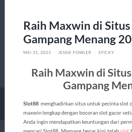
Raih Maxwin di Situs 
Gampang Menang 2
MEI 31, 2023
/
JESSIE FOWLER
/
STICKY
Raih Maxwin di Situs
Gampang Men
Slot88
menghadirkan situs untuk pecinta slot 
maxwin lengkap dengan bocoran slot gacor set
Anda ingin mendapatkan keuntungan dari perma
mencari Slot88. Memang benar kini telah
slot
b