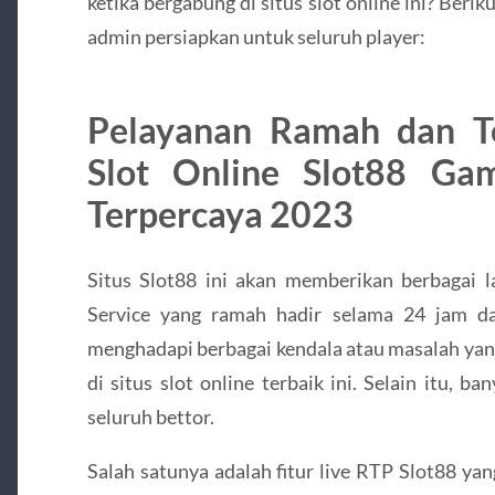
ketika bergabung di situs slot online ini? Beri
admin persiapkan untuk seluruh player:
Pelayanan Ramah dan Te
Slot Online Slot88 G
Terpercaya 2023
Situs Slot88 ini akan memberikan berbagai l
Service yang ramah hadir selama 24 jam d
menghadapi berbagai kendala atau masalah ya
di situs slot online terbaik ini. Selain itu, 
seluruh bettor.
Salah satunya adalah fitur live RTP Slot88 y