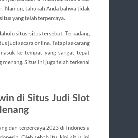
r. Namun, tahukah Anda bahwa tidak
itus yang telah terpercaya.
dahulu situs-situs tersebut. Terkadang
us judi secara online. Tetapi sekarang
 masuk ke tempat yang sangat tepat
menang. Situs ini juga telah terkenal
n di Situs Judi Slot
Menang
g dan terpercaya 2023 di Indonesia
onesia. Oleh sebab itu, kini situs ini