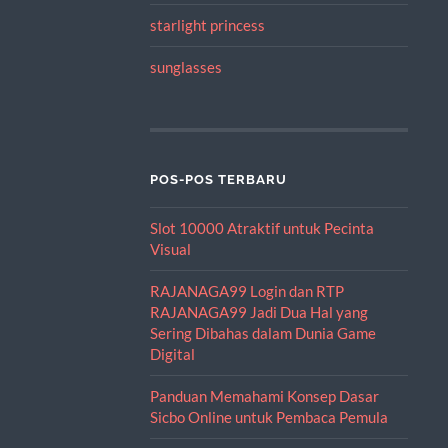
starlight princess
sunglasses
POS-POS TERBARU
Slot 10000 Atraktif untuk Pecinta
Visual
RAJANAGA99 Login dan RTP
RAJANAGA99 Jadi Dua Hal yang
Sering Dibahas dalam Dunia Game
Digital
Panduan Memahami Konsep Dasar
Sicbo Online untuk Pembaca Pemula