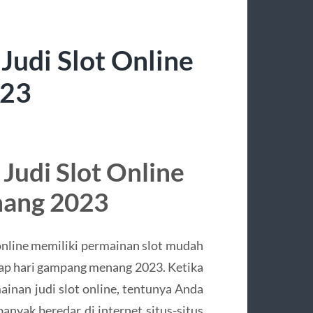
Judi Slot Online
023
 Judi Slot Online
ang 2023
online memiliki permainan slot mudah
iap hari gampang menang 2023. Ketika
inan judi slot online, tentunya Anda
anyak beredar di internet situs-situs