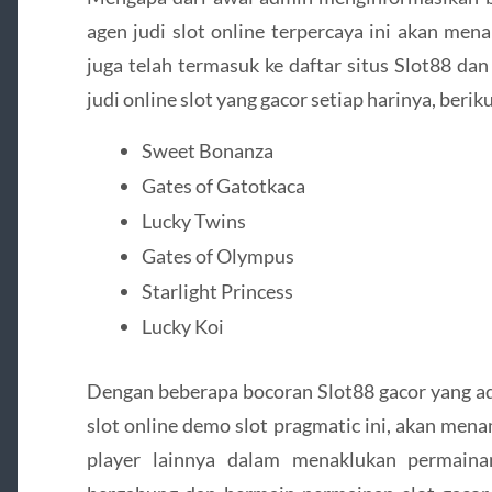
agen judi slot online terpercaya ini akan mena
juga telah termasuk ke daftar situs Slot88 d
judi online slot yang gacor setiap harinya, berik
Sweet Bonanza
Gates of Gatotkaca
Lucky Twins
Gates of Olympus
Starlight Princess
Lucky Koi
Dengan beberapa bocoran Slot88 gacor yang adm
slot online demo slot pragmatic ini, akan me
player lainnya dalam menaklukan permainan