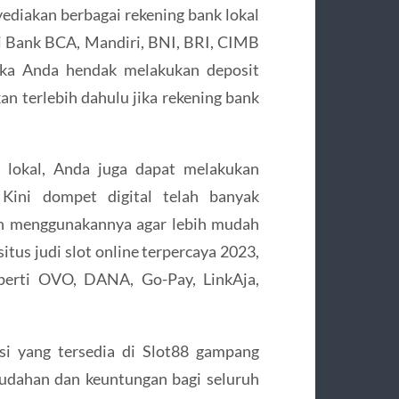
iakan berbagai rekening bank lokal
rti Bank BCA, Mandiri, BNI, BRI, CIMB
ka Anda hendak melakukan deposit
n terlebih dahulu jika rekening bank
k lokal, Anda juga dapat melakukan
. Kini dompet digital telah banyak
un menggunakannya agar lebih mudah
itus judi slot online terpercaya 2023,
perti OVO, DANA, Go-Pay, LinkAja,
si yang tersedia di Slot88 gampang
udahan dan keuntungan bagi seluruh