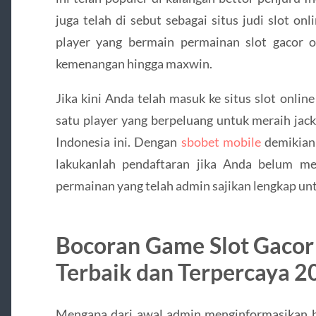
juga telah di sebut sebagai situs judi slot on
player yang bermain permainan slot gacor o
kemenangan hingga maxwin.
Jika kini Anda telah masuk ke situs slot onlin
satu player yang berpeluang untuk meraih jack
Indonesia ini. Dengan
sbobet mobile
demikian 
lakukanlah pendaftaran jika Anda belum me
permainan yang telah admin sajikan lengkap un
Bocoran Game Slot Gacor 
Terbaik dan Terpercaya 2
Mengapa dari awal admin menginformasikan 