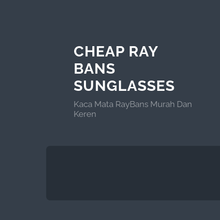
CHEAP RAY
BANS
SUNGLASSES
Kaca Mata RayBans Murah Dan
Keren