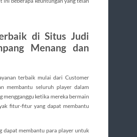
kut ini beberapa keuntungan yang telah
rbaik di Situs Judi
ampang Menang dan
ayanan terbaik mulai dari Customer
an membantu seluruh player dalam
ng mengganggu ketika mereka bermain
banyak fitur-fitur yang dapat membantu
ang dapat membantu para player untuk