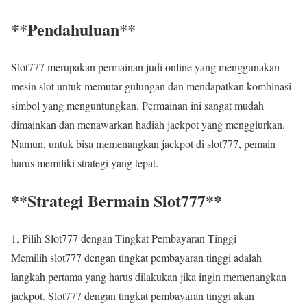
**Pendahuluan**
Slot777 merupakan permainan judi online yang menggunakan
mesin slot untuk memutar gulungan dan mendapatkan kombinasi
simbol yang menguntungkan. Permainan ini sangat mudah
dimainkan dan menawarkan hadiah jackpot yang menggiurkan.
Namun, untuk bisa memenangkan jackpot di slot777, pemain
harus memiliki strategi yang tepat.
**Strategi Bermain Slot777**
1. Pilih Slot777 dengan Tingkat Pembayaran Tinggi
Memilih slot777 dengan tingkat pembayaran tinggi adalah
langkah pertama yang harus dilakukan jika ingin memenangkan
jackpot. Slot777 dengan tingkat pembayaran tinggi akan