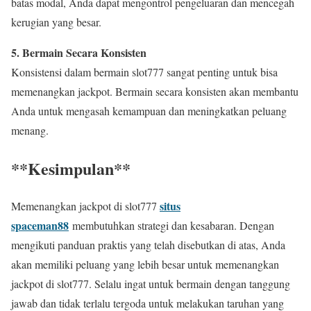
batas modal, Anda dapat mengontrol pengeluaran dan mencegah
kerugian yang besar.
5. Bermain Secara Konsisten
Konsistensi dalam bermain slot777 sangat penting untuk bisa
memenangkan jackpot. Bermain secara konsisten akan membantu
Anda untuk mengasah kemampuan dan meningkatkan peluang
menang.
**Kesimpulan**
situs
Memenangkan jackpot di slot777
spaceman88
membutuhkan strategi dan kesabaran. Dengan
mengikuti panduan praktis yang telah disebutkan di atas, Anda
akan memiliki peluang yang lebih besar untuk memenangkan
jackpot di slot777. Selalu ingat untuk bermain dengan tanggung
jawab dan tidak terlalu tergoda untuk melakukan taruhan yang