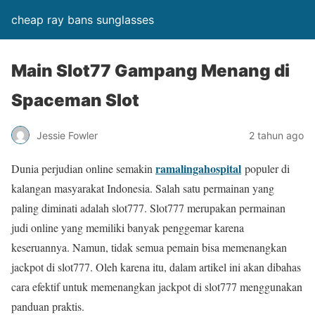
cheap ray bans sunglasses
Main Slot77 Gampang Menang di
Spaceman Slot
Jessie Fowler
2 tahun ago
ramalingahospital
Dunia perjudian online semakin
populer di
kalangan masyarakat Indonesia. Salah satu permainan yang
paling diminati adalah slot777. Slot777 merupakan permainan
judi online yang memiliki banyak penggemar karena
keseruannya. Namun, tidak semua pemain bisa memenangkan
jackpot di slot777. Oleh karena itu, dalam artikel ini akan dibahas
cara efektif untuk memenangkan jackpot di slot777 menggunakan
panduan praktis.