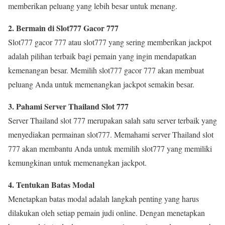
memberikan peluang yang lebih besar untuk menang.
2. Bermain di Slot777 Gacor 777
Slot777 gacor 777 atau slot777 yang sering memberikan jackpot
adalah pilihan terbaik bagi pemain yang ingin mendapatkan
kemenangan besar. Memilih slot777 gacor 777 akan membuat
peluang Anda untuk memenangkan jackpot semakin besar.
3. Pahami Server Thailand Slot 777
Server Thailand slot 777 merupakan salah satu server terbaik yang
menyediakan permainan slot777. Memahami server Thailand slot
777 akan membantu Anda untuk memilih slot777 yang memiliki
kemungkinan untuk memenangkan jackpot.
4. Tentukan Batas Modal
Menetapkan batas modal adalah langkah penting yang harus
dilakukan oleh setiap pemain judi online. Dengan menetapkan