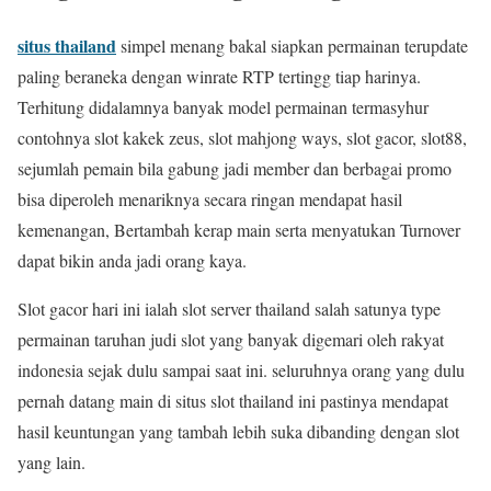
situs thailand
simpel menang bakal siapkan permainan terupdate
paling beraneka dengan winrate RTP tertingg tiap harinya.
Terhitung didalamnya banyak model permainan termasyhur
contohnya slot kakek zeus, slot mahjong ways, slot gacor, slot88,
sejumlah pemain bila gabung jadi member dan berbagai promo
bisa diperoleh menariknya secara ringan mendapat hasil
kemenangan, Bertambah kerap main serta menyatukan Turnover
dapat bikin anda jadi orang kaya.
Slot gacor hari ini ialah slot server thailand salah satunya type
permainan taruhan judi slot yang banyak digemari oleh rakyat
indonesia sejak dulu sampai saat ini. seluruhnya orang yang dulu
pernah datang main di situs slot thailand ini pastinya mendapat
hasil keuntungan yang tambah lebih suka dibanding dengan slot
yang lain.