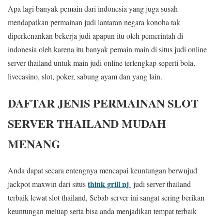
Apa lagi banyak pemain dari indonesia yang juga susah
mendapatkan permainan judi lantaran negara konoha tak
diperkenankan bekerja judi apapun itu oleh pemerintah di
indonesia oleh karena itu banyak pemain main di situs judi online
server thailand untuk main judi online terlengkap seperti bola,
livecasino, slot, poker, sabung ayam dan yang lain.
DAFTAR JENIS PERMAINAN SLOT
SERVER THAILAND MUDAH
MENANG
Anda dapat secara entengnya mencapai keuntungan berwujud
think grill nj
jackpot maxwin dari situs
judi server thailand
terbaik lewat slot thailand, Sebab server ini sangat sering berikan
keuntungan meluap serta bisa anda menjadikan tempat terbaik