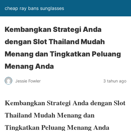
cheap ray bans sunglasses
Kembangkan Strategi Anda
dengan Slot Thailand Mudah
Menang dan Tingkatkan Peluang
Menang Anda
Jessie Fowler
3 tahun ago
Kembangkan Strategi Anda dengan Slot
Thailand Mudah Menang dan
Tingkatkan Peluang Menang Anda