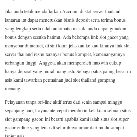
Jika anda telah mendaftarkan Account di slot server thailand
lantaran itu dapat meneruskan bisnis deposit serta terima bonus
yang lengkap serta udah automatic masuk, anda dapat gunakan
bonus dengan sesuka hatimu. Ada beberapa link slot gacor yang
menyebar diinternet, di sini kami jelaskan ke kau kiranya link slot
server thailand resmi teranyar bonus komplet, kemenangannya
terbangun tinggi. Anggota akan memperoleh maxwin cukup
hanya deposit yang murah uang asli. Sebagai situs paling besar di
asia kami tawarkan permainan judi slot thailand gampang
menang.
Pelayanan tanpa off-line aktif terus dari senin sampai minggu
sepanjang hari, Layanantercepat membikin kelakuan sebuah situs
slot gampang gacor. Ini berarti apabila kami ialah situs slot super
gacor online yang tenar di seluruhnya umur dari muda sampai
lanjut usia.