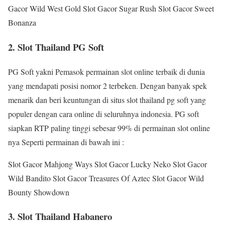
Gacor Wild West Gold Slot Gacor Sugar Rush Slot Gacor Sweet
Bonanza
2. Slot Thailand PG Soft
PG Soft yakni Pemasok permainan slot online terbaik di dunia
yang mendapati posisi nomor 2 terbeken. Dengan banyak spek
menarik dan beri keuntungan di situs slot thailand pg soft yang
populer dengan cara online di seluruhnya indonesia. PG soft
siapkan RTP paling tinggi sebesar 99% di permainan slot online
nya Seperti permainan di bawah ini :
Slot Gacor Mahjong Ways Slot Gacor Lucky Neko Slot Gacor
Wild Bandito Slot Gacor Treasures Of Aztec Slot Gacor Wild
Bounty Showdown
3. Slot Thailand Habanero