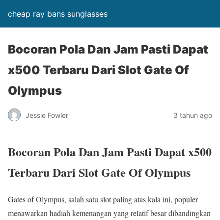
cheap ray bans sunglasses
Bocoran Pola Dan Jam Pasti Dapat
x500 Terbaru Dari Slot Gate Of
Olympus
Jessie Fowler
3 tahun ago
Bocoran Pola Dan Jam Pasti Dapat x500
Terbaru Dari Slot Gate Of Olympus
Gates of Olympus, salah satu slot paling atas kala ini, populer
menawarkan hadiah kemenangan yang relatif besar dibandingkan