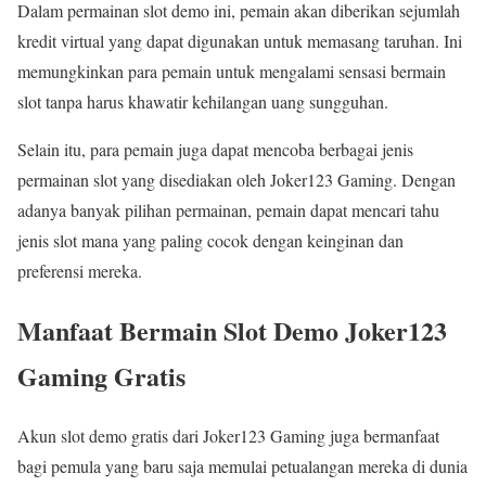
Dalam permainan slot demo ini, pemain akan diberikan sejumlah
kredit virtual yang dapat digunakan untuk memasang taruhan. Ini
memungkinkan para pemain untuk mengalami sensasi bermain
slot tanpa harus khawatir kehilangan uang sungguhan.
Selain itu, para pemain juga dapat mencoba berbagai jenis
permainan slot yang disediakan oleh Joker123 Gaming. Dengan
adanya banyak pilihan permainan, pemain dapat mencari tahu
jenis slot mana yang paling cocok dengan keinginan dan
preferensi mereka.
Manfaat Bermain Slot Demo Joker123
Gaming Gratis
Akun slot demo gratis dari Joker123 Gaming juga bermanfaat
bagi pemula yang baru saja memulai petualangan mereka di dunia