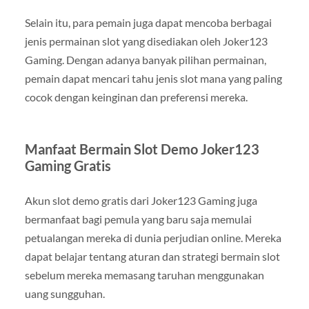
Selain itu, para pemain juga dapat mencoba berbagai
jenis permainan slot yang disediakan oleh Joker123
Gaming. Dengan adanya banyak pilihan permainan,
pemain dapat mencari tahu jenis slot mana yang paling
cocok dengan keinginan dan preferensi mereka.
Manfaat Bermain Slot Demo Joker123
Gaming Gratis
Akun slot demo gratis dari Joker123 Gaming juga
bermanfaat bagi pemula yang baru saja memulai
petualangan mereka di dunia perjudian online. Mereka
dapat belajar tentang aturan dan strategi bermain slot
sebelum mereka memasang taruhan menggunakan
uang sungguhan.