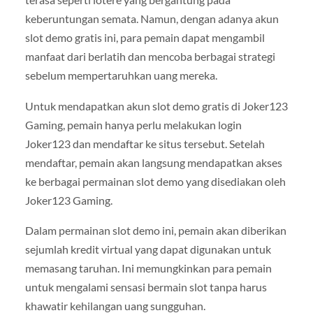
keberuntungan semata. Namun, dengan adanya akun
slot demo gratis ini, para pemain dapat mengambil
manfaat dari berlatih dan mencoba berbagai strategi
sebelum mempertaruhkan uang mereka.
Untuk mendapatkan akun slot demo gratis di Joker123
Gaming, pemain hanya perlu melakukan login
Joker123 dan mendaftar ke situs tersebut. Setelah
mendaftar, pemain akan langsung mendapatkan akses
ke berbagai permainan slot demo yang disediakan oleh
Joker123 Gaming.
Dalam permainan slot demo ini, pemain akan diberikan
sejumlah kredit virtual yang dapat digunakan untuk
memasang taruhan. Ini memungkinkan para pemain
untuk mengalami sensasi bermain slot tanpa harus
khawatir kehilangan uang sungguhan.