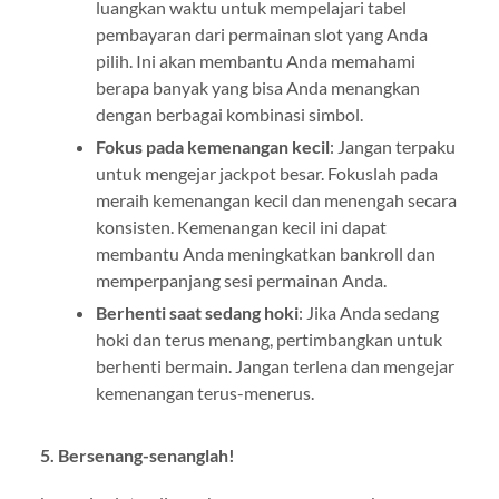
luangkan waktu untuk mempelajari tabel
pembayaran dari permainan slot yang Anda
pilih. Ini akan membantu Anda memahami
berapa banyak yang bisa Anda menangkan
dengan berbagai kombinasi simbol.
Fokus pada kemenangan kecil
: Jangan terpaku
untuk mengejar jackpot besar. Fokuslah pada
meraih kemenangan kecil dan menengah secara
konsisten. Kemenangan kecil ini dapat
membantu Anda meningkatkan bankroll dan
memperpanjang sesi permainan Anda.
Berhenti saat sedang hoki
: Jika Anda sedang
hoki dan terus menang, pertimbangkan untuk
berhenti bermain. Jangan terlena dan mengejar
kemenangan terus-menerus.
5. Bersenang-senanglah!