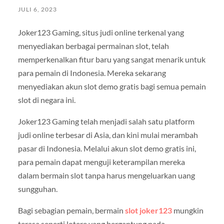
JULI 6, 2023
Joker123 Gaming, situs judi online terkenal yang
menyediakan berbagai permainan slot, telah
memperkenalkan fitur baru yang sangat menarik untuk
para pemain di Indonesia. Mereka sekarang
menyediakan akun slot demo gratis bagi semua pemain
slot di negara ini.
Joker123 Gaming telah menjadi salah satu platform
judi online terbesar di Asia, dan kini mulai merambah
pasar di Indonesia. Melalui akun slot demo gratis ini,
para pemain dapat menguji keterampilan mereka
dalam bermain slot tanpa harus mengeluarkan uang
sungguhan.
Bagi sebagian pemain, bermain
slot joker123
mungkin
terasa seperti lotere yang bergantung pada