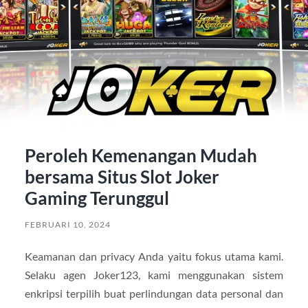
Peroleh Kemenangan Mudah
bersama Situs Slot Joker
Gaming Terunggul
FEBRUARI 10, 2024
Keamanan dan privacy Anda yaitu fokus utama kami.
Selaku agen Joker123, kami menggunakan sistem
enkripsi terpilih buat perlindungan data personal dan