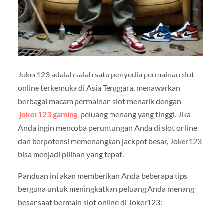
Joker123 adalah salah satu penyedia permainan slot
online terkemuka di Asia Tenggara, menawarkan
berbagai macam permainan slot menarik dengan
joker123 gaming
peluang menang yang tinggi. Jika
Anda ingin mencoba peruntungan Anda di slot online
dan berpotensi memenangkan jackpot besar, Joker123
bisa menjadi pilihan yang tepat.
Panduan ini akan memberikan Anda beberapa tips
berguna untuk meningkatkan peluang Anda menang
besar saat bermain slot online di Joker123: