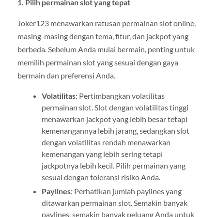
1. Pilih permainan slot yang tepat
Joker123 menawarkan ratusan permainan slot online,
masing-masing dengan tema, fitur, dan jackpot yang
berbeda. Sebelum Anda mulai bermain, penting untuk
memilih permainan slot yang sesuai dengan gaya
bermain dan preferensi Anda.
Volatilitas
: Pertimbangkan volatilitas
permainan slot. Slot dengan volatilitas tinggi
menawarkan jackpot yang lebih besar tetapi
kemenangannya lebih jarang, sedangkan slot
dengan volatilitas rendah menawarkan
kemenangan yang lebih sering tetapi
jackpotnya lebih kecil. Pilih permainan yang
sesuai dengan toleransi risiko Anda.
Paylines
: Perhatikan jumlah paylines yang
ditawarkan permainan slot. Semakin banyak
paylines, semakin banyak peluang Anda untuk