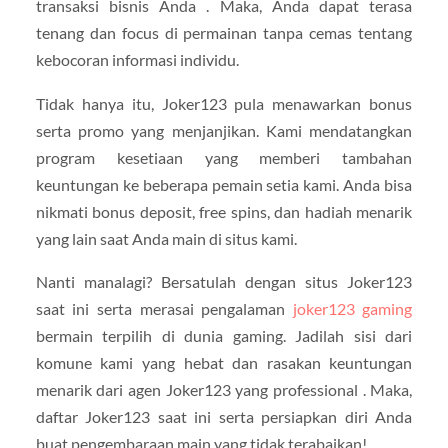
transaksi bisnis Anda . Maka, Anda dapat terasa
tenang dan focus di permainan tanpa cemas tentang
kebocoran informasi individu.
Tidak hanya itu, Joker123 pula menawarkan bonus
serta promo yang menjanjikan. Kami mendatangkan
program kesetiaan yang memberi tambahan
keuntungan ke beberapa pemain setia kami. Anda bisa
nikmati bonus deposit, free spins, dan hadiah menarik
yang lain saat Anda main di situs kami.
Nanti manalagi? Bersatulah dengan situs Joker123
saat ini serta merasai pengalaman
joker123 gaming
bermain terpilih di dunia gaming. Jadilah sisi dari
komune kami yang hebat dan rasakan keuntungan
menarik dari agen Joker123 yang professional . Maka,
daftar Joker123 saat ini serta persiapkan diri Anda
buat pengembaraan main yang tidak terabaikan!