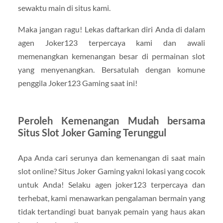
sewaktu main di situs kami.
Maka jangan ragu! Lekas daftarkan diri Anda di dalam
agen Joker123 terpercaya kami dan awali
memenangkan kemenangan besar di permainan slot
yang menyenangkan. Bersatulah dengan komune
penggila Joker123 Gaming saat ini!
Peroleh Kemenangan Mudah bersama
Situs Slot Joker Gaming Terunggul
Apa Anda cari serunya dan kemenangan di saat main
slot online? Situs Joker Gaming yakni lokasi yang cocok
untuk Anda! Selaku agen joker123 terpercaya dan
terhebat, kami menawarkan pengalaman bermain yang
tidak tertandingi buat banyak pemain yang haus akan