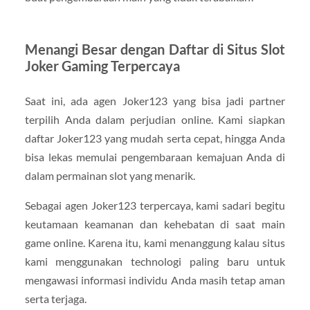
Menangi Besar dengan Daftar di Situs Slot
Joker Gaming Terpercaya
Saat ini, ada agen Joker123 yang bisa jadi partner
terpilih Anda dalam perjudian online. Kami siapkan
daftar Joker123 yang mudah serta cepat, hingga Anda
bisa lekas memulai pengembaraan kemajuan Anda di
dalam permainan slot yang menarik.
Sebagai agen Joker123 terpercaya, kami sadari begitu
keutamaan keamanan dan kehebatan di saat main
game online. Karena itu, kami menanggung kalau situs
kami menggunakan technologi paling baru untuk
mengawasi informasi individu Anda masih tetap aman
serta terjaga.