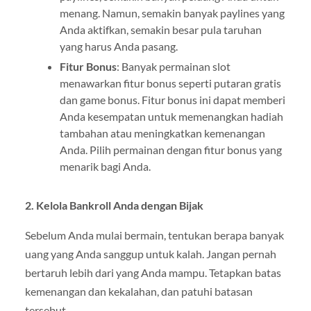
menang. Namun, semakin banyak paylines yang
Anda aktifkan, semakin besar pula taruhan
yang harus Anda pasang.
Fitur Bonus
: Banyak permainan slot
menawarkan fitur bonus seperti putaran gratis
dan game bonus. Fitur bonus ini dapat memberi
Anda kesempatan untuk memenangkan hadiah
tambahan atau meningkatkan kemenangan
Anda. Pilih permainan dengan fitur bonus yang
menarik bagi Anda.
2. Kelola Bankroll Anda dengan Bijak
Sebelum Anda mulai bermain, tentukan berapa banyak
uang yang Anda sanggup untuk kalah. Jangan pernah
bertaruh lebih dari yang Anda mampu. Tetapkan batas
kemenangan dan kekalahan, dan patuhi batasan
tersebut.