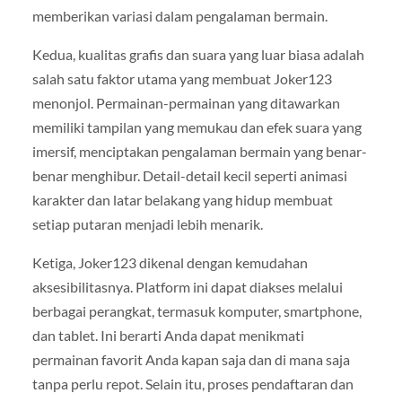
memberikan variasi dalam pengalaman bermain.
Kedua, kualitas grafis dan suara yang luar biasa adalah
salah satu faktor utama yang membuat Joker123
menonjol. Permainan-permainan yang ditawarkan
memiliki tampilan yang memukau dan efek suara yang
imersif, menciptakan pengalaman bermain yang benar-
benar menghibur. Detail-detail kecil seperti animasi
karakter dan latar belakang yang hidup membuat
setiap putaran menjadi lebih menarik.
Ketiga, Joker123 dikenal dengan kemudahan
aksesibilitasnya. Platform ini dapat diakses melalui
berbagai perangkat, termasuk komputer, smartphone,
dan tablet. Ini berarti Anda dapat menikmati
permainan favorit Anda kapan saja dan di mana saja
tanpa perlu repot. Selain itu, proses pendaftaran dan