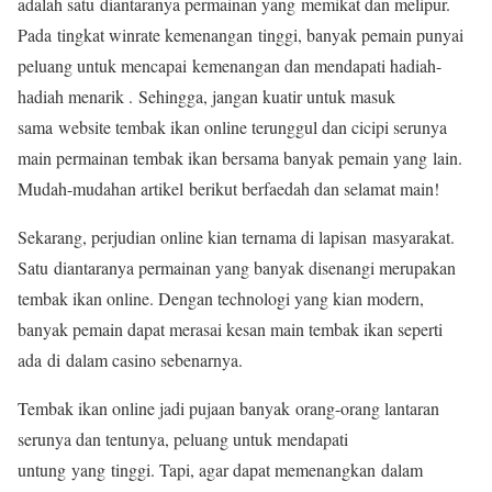
adalah satu diantaranya permainan yang memikat dan melipur.
Pada tingkat winrate kemenangan tinggi, banyak pemain punyai
peluang untuk mencapai kemenangan dan mendapati hadiah-
hadiah menarik . Sehingga, jangan kuatir untuk masuk
sama website tembak ikan online terunggul dan cicipi serunya
main permainan tembak ikan bersama banyak pemain yang lain.
Mudah-mudahan artikel berikut berfaedah dan selamat main!
Sekarang, perjudian online kian ternama di lapisan masyarakat.
Satu diantaranya permainan yang banyak disenangi merupakan
tembak ikan online. Dengan technologi yang kian modern,
banyak pemain dapat merasai kesan main tembak ikan seperti
ada di dalam casino sebenarnya.
Tembak ikan online jadi pujaan banyak orang-orang lantaran
serunya dan tentunya, peluang untuk mendapati
untung yang tinggi. Tapi, agar dapat memenangkan dalam