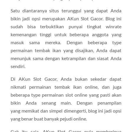
Satu diantaranya situs terunggul yang dapat Anda
bikin jadi opsi merupakan AKun Slot Gacor. Blog ini
sudah bisa terbuktikan punyai tingkat winrate
kemenangan tinggi untuk beberapa anggota yang
masuk sama mereka. Dengan beberapa type
permainan tembak ikan yang disajikan, Anda dapat
menunjuk sama dengan ketrampilan dan siasat Anda
sendiri.
Di AKun Slot Gacor, Anda bukan sekedar dapat
nikmati permainan tembak ikan online, dan juga
beberapa type permainan slot online yang pasti akan
bikin Anda senang main. Dengan penampilan
yang memikat dan simpel dimengerti, blog ini jadi opsi
yang benar buat banyak pejudi online.
Gak itu saja, AKun Slot Gacor pula memberinya