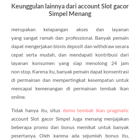
Keunggulan lainnya dari account Slot gacor
Simpel Menang
merupakan kelapangan akses dan layanan
yang sangat ramah dan professional. Banyak pemain
dapat mengerjakan bisnis deposit dan withdraw secara
cepat serta mudah, dan mendapati kontribusi dari
layanan konsumen yang siap menolong 24 jam
non stop. Karena itu, banyak pemain dapat konsentrasi
di permainan dan mempertingkat kesempatan untuk
mencapai kemenangan di permainan tembak ikan
online.
Tidak hanya itu, situs
demo tembak ikan pragmatic
account Slot gacor Simpel Juga menang menjajakan
beberapa promo dan bonus memikat untuk banyak
pesertanya. Oleh karena ada sejumlah bonus itu,