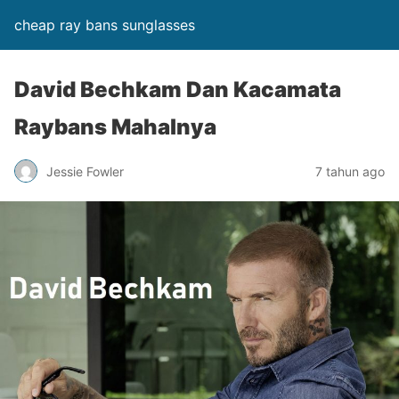
cheap ray bans sunglasses
David Bechkam Dan Kacamata
Raybans Mahalnya
Jessie Fowler
7 tahun ago