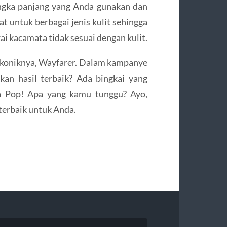
jangka panjang yang Anda gunakan dan
t untuk berbagai jenis kulit sehingga
i kacamata tidak sesuai dengan kulit.
koniknya, Wayfarer.
Dalam kampanye
kan hasil terbaik?
Ada bingkai yang
ya Pop!
Apa yang kamu tunggu?
Ayo,
terbaik untuk Anda.