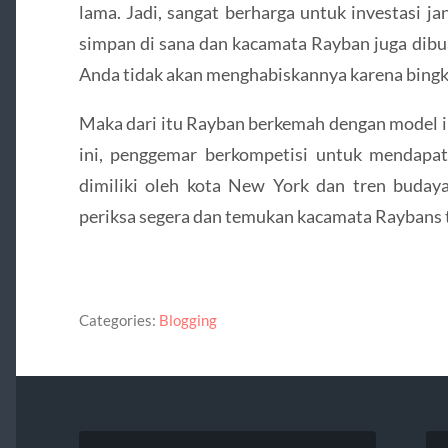
lama.
Jadi, sangat berharga untuk investasi 
simpan di sana dan kacamata Rayban juga dibua
Anda tidak akan menghabiskannya karena bingka
Maka dari itu Rayban berkemah dengan model i
ini, penggemar berkompetisi untuk mendapat
dimiliki oleh kota New York dan tren buda
periksa segera dan temukan kacamata Raybans 
Categories:
Blogging