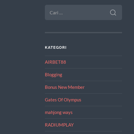
CARI
UNTUK:
KATEGORI
AIRBET88
Blogging
Bonus New Member
Gates Of Olympus
mahjong ways
RADIUMPLAY