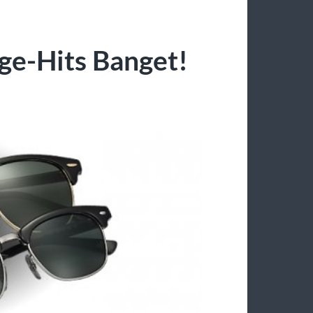
e-Hits Banget!