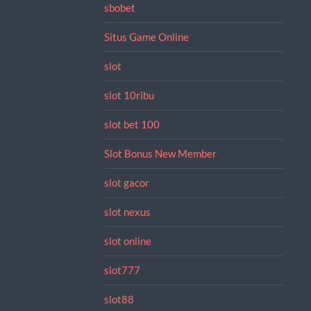
sbobet
Situs Game Online
slot
slot 10ribu
slot bet 100
Slot Bonus New Member
slot gacor
slot nexus
slot online
slot777
slot88