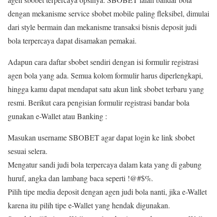
dengan mekanisme service sbobet mobile paling fleksibel, dimulai
dari style bermain dan mekanisme transaksi bisnis deposit judi
bola terpercaya dapat disamakan pemakai.
Adapun cara daftar sbobet sendiri dengan isi formulir registrasi
agen bola yang ada. Semua kolom formulir harus diperlengkapi,
hingga kamu dapat mendapat satu akun link sbobet terbaru yang
resmi. Berikut cara pengisian formulir registrasi bandar bola
gunakan e-Wallet atau Banking :
Masukan username SBOBET agar dapat login ke link sbobet
sesuai selera.
Mengatur sandi judi bola terpercaya dalam kata yang di gabung
huruf, angka dan lambang baca seperti !@#$%.
Pilih tipe media deposit dengan agen judi bola nanti, jika e-Wallet
karena itu pilih tipe e-Wallet yang hendak digunakan.