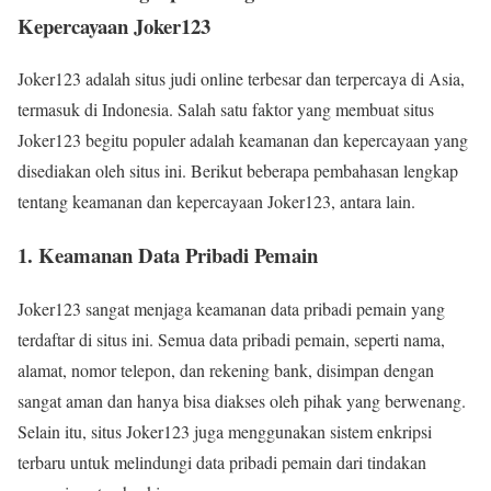
Kepercayaan Joker123
Joker123 adalah situs judi online terbesar dan terpercaya di Asia,
termasuk di Indonesia. Salah satu faktor yang membuat situs
Joker123 begitu populer adalah keamanan dan kepercayaan yang
disediakan oleh situs ini. Berikut beberapa pembahasan lengkap
tentang keamanan dan kepercayaan Joker123, antara lain.
1. Keamanan Data Pribadi Pemain
Joker123 sangat menjaga keamanan data pribadi pemain yang
terdaftar di situs ini. Semua data pribadi pemain, seperti nama,
alamat, nomor telepon, dan rekening bank, disimpan dengan
sangat aman dan hanya bisa diakses oleh pihak yang berwenang.
Selain itu, situs Joker123 juga menggunakan sistem enkripsi
terbaru untuk melindungi data pribadi pemain dari tindakan