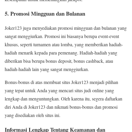
5. Promosi Mingguan dan Bulanan
Joker123 juga menyediakan promosi mingguan dan bulanan yang
sangat menggiurkan. Promosi ini biasanya berupa event-event
khusus, seperti turnamen atau lomba, yang memberikan hadiah-
hadiah menarik kepada para pemenang. Hadiah-hadiah yang
diberikan bisa berupa bonus deposit, bonus cashback, atau
hadiah-hadiah lain yang sangat menggiurkan.
Bonus-bonus di atas membuat situs Joker123 menjadi pilihan
yang tepat untuk Anda yang mencari situs judi online yang
lengkap dan menguntungkan. Oleh karena itu, segera daftarkan
diri Anda di Joker123 dan nikmati bonus-bonus dan promosi
yang disediakan oleh situs ini.
Informasi Lengkap Tentang Keamanan dan