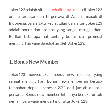
Joker123 adalah situs
blueballtenby.com
judi joker123
online terbesar dan terpercaya di Asia, termasuk di
Indonesia. Salah satu keunggulan dari situs Joker123
adalah bonus dan promosi yang sangat menggiurkan.
Berikut beberapa hal tentang bonus dan promosi
menggiurkan yang disediakan oleh Joker123.
1. Bonus New Member
Joker123 menyediakan bonus new member yang
sangat menggiurkan. Bonus new member ini berupa
tambahan deposit sebesar 20% dari jumlah deposit
pertama. Bonus new member ini hanya berlaku untuk
pemain baru yang mendaftar di situs Joker123.