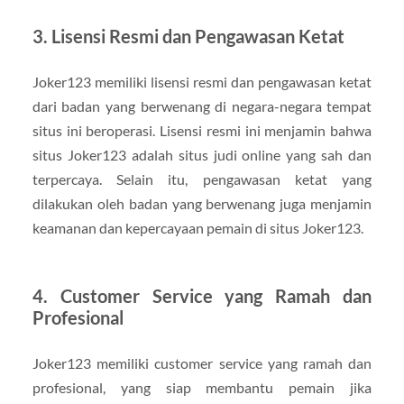
3. Lisensi Resmi dan Pengawasan Ketat
Joker123 memiliki lisensi resmi dan pengawasan ketat
dari badan yang berwenang di negara-negara tempat
situs ini beroperasi. Lisensi resmi ini menjamin bahwa
situs Joker123 adalah situs judi online yang sah dan
terpercaya. Selain itu, pengawasan ketat yang
dilakukan oleh badan yang berwenang juga menjamin
keamanan dan kepercayaan pemain di situs Joker123.
4. Customer Service yang Ramah dan
Profesional
Joker123 memiliki customer service yang ramah dan
profesional, yang siap membantu pemain jika