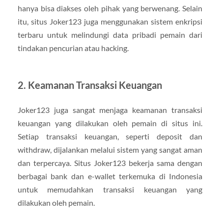
hanya bisa diakses oleh pihak yang berwenang. Selain
itu, situs Joker123 juga menggunakan sistem enkripsi
terbaru untuk melindungi data pribadi pemain dari
tindakan pencurian atau hacking.
2. Keamanan Transaksi Keuangan
Joker123 juga sangat menjaga keamanan transaksi
keuangan yang dilakukan oleh pemain di situs ini.
Setiap transaksi keuangan, seperti deposit dan
withdraw, dijalankan melalui sistem yang sangat aman
dan terpercaya. Situs Joker123 bekerja sama dengan
berbagai bank dan e-wallet terkemuka di Indonesia
untuk memudahkan transaksi keuangan yang
dilakukan oleh pemain.