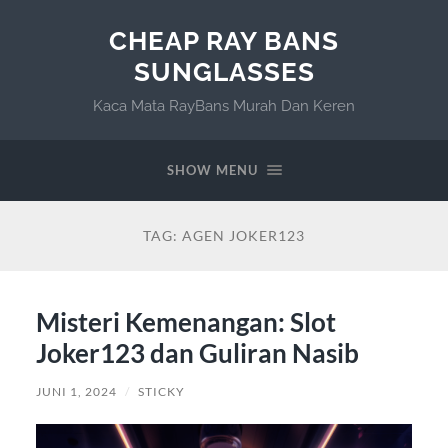
CHEAP RAY BANS
SUNGLASSES
Kaca Mata RayBans Murah Dan Keren
SHOW MENU
TAG:
AGEN JOKER123
Misteri Kemenangan: Slot
Joker123 dan Guliran Nasib
JUNI 1, 2024
/
STICKY