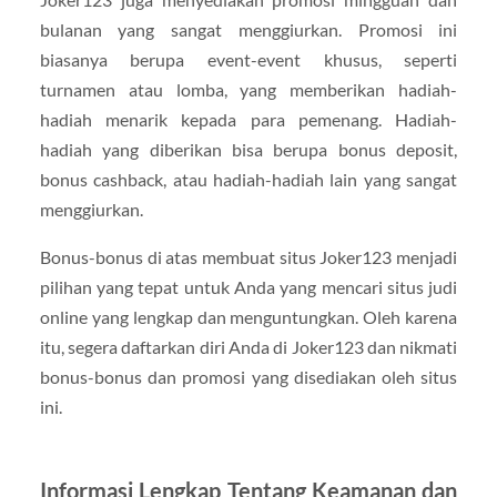
bulanan yang sangat menggiurkan. Promosi ini
biasanya berupa event-event khusus, seperti
turnamen atau lomba, yang memberikan hadiah-
hadiah menarik kepada para pemenang. Hadiah-
hadiah yang diberikan bisa berupa bonus deposit,
bonus cashback, atau hadiah-hadiah lain yang sangat
menggiurkan.
Bonus-bonus di atas membuat situs Joker123 menjadi
pilihan yang tepat untuk Anda yang mencari situs judi
online yang lengkap dan menguntungkan. Oleh karena
itu, segera daftarkan diri Anda di Joker123 dan nikmati
bonus-bonus dan promosi yang disediakan oleh situs
ini.
Informasi Lengkap Tentang Keamanan dan