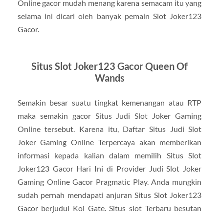
Online gacor mudah menang karena semacam itu yang
selama ini dicari oleh banyak pemain Slot Joker123
Gacor.
Situs Slot Joker123 Gacor Queen Of
Wands
Semakin besar suatu tingkat kemenangan atau RTP
maka semakin gacor Situs Judi Slot Joker Gaming
Online tersebut. Karena itu, Daftar Situs Judi Slot
Joker Gaming Online Terpercaya akan memberikan
informasi kepada kalian dalam memilih Situs Slot
Joker123 Gacor Hari Ini di Provider Judi Slot Joker
Gaming Online Gacor Pragmatic Play. Anda mungkin
sudah pernah mendapati anjuran Situs Slot Joker123
Gacor berjudul Koi Gate. Situs slot Terbaru besutan