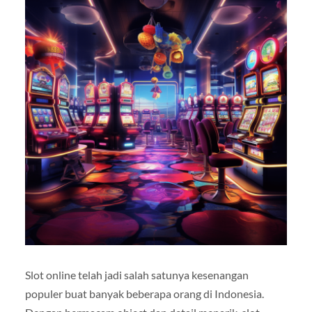
Slot online telah jadi salah satunya kesenangan
populer buat banyak beberapa orang di Indonesia.