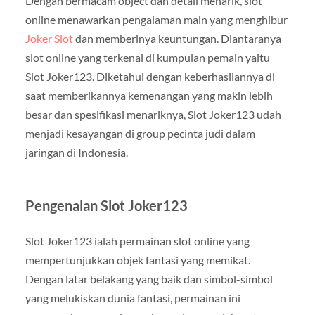
Dengan bermacam object dan detail menarik, slot
online menawarkan pengalaman main yang menghibur
Joker Slot
dan memberinya keuntungan. Diantaranya
slot online yang terkenal di kumpulan pemain yaitu
Slot Joker123. Diketahui dengan keberhasilannya di
saat memberikannya kemenangan yang makin lebih
besar dan spesifikasi menariknya, Slot Joker123 udah
menjadi kesayangan di group pecinta judi dalam
jaringan di Indonesia.
Pengenalan Slot Joker123
Slot Joker123 ialah permainan slot online yang
mempertunjukkan objek fantasi yang memikat.
Dengan latar belakang yang baik dan simbol-simbol
yang melukiskan dunia fantasi, permainan ini