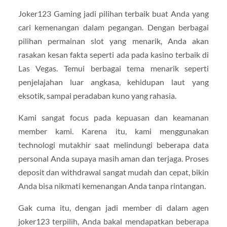
Joker123 Gaming jadi pilihan terbaik buat Anda yang
cari kemenangan dalam pegangan. Dengan berbagai
pilihan permainan slot yang menarik, Anda akan
rasakan kesan fakta seperti ada pada kasino terbaik di
Las Vegas. Temui berbagai tema menarik seperti
penjelajahan luar angkasa, kehidupan laut yang
eksotik, sampai peradaban kuno yang rahasia.
Kami sangat focus pada kepuasan dan keamanan
member kami. Karena itu, kami menggunakan
technologi mutakhir saat melindungi beberapa data
personal Anda supaya masih aman dan terjaga. Proses
deposit dan withdrawal sangat mudah dan cepat, bikin
Anda bisa nikmati kemenangan Anda tanpa rintangan.
Gak cuma itu, dengan jadi member di dalam agen
joker123 terpilih, Anda bakal mendapatkan beberapa