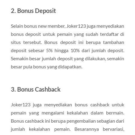
2. Bonus Deposit
Selain bonus new member, Joker123 juga menyediakan
bonus deposit untuk pemain yang sudah terdaftar di
situs tersebut. Bonus deposit ini berupa tambahan
deposit sebesar 5% hingga 10% dari jumlah deposit.
Semakin besar jumlah deposit yang dilakukan, semakin
besar pula bonus yang didapatkan.
3. Bonus Cashback
Joker123 juga menyediakan bonus cashback untuk
pemain yang mengalami kekalahan dalam bermain.
Bonus cashback ini berupa pengembalian sebagian dari
jumlah kekalahan pemain. Besarannya bervariasi,