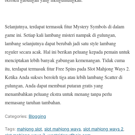
Selanjutnya, terdapat termasuk fitur Mystery Symbols di dalam
game ini. Setiap kali lambang misteri nampak di gulungan,
lambang selanjutnya dapat berubah jadi satu style lambang
reguler secara acak. Hal ini berikan peluang kepada pemain untuk
menciptakan lebih banyak gabungan kemenangan. Tidak cuma
itu, terdapat termasuk fitur Free Spins pada Slot Mahjong Ways 2.
Ketika Anda sukses beroleh tiga atau lebih lambang Scatter di
gulungan, Anda dapat membuat putaran gratis yang
menambahkan peluang ekstra untuk menang tanpa perlu
memasang taruhan tambahan.
Categories:
Blogging
Tags:
mahjong slot
,
slot mahjong ways
,
slot mahjong ways 2
,