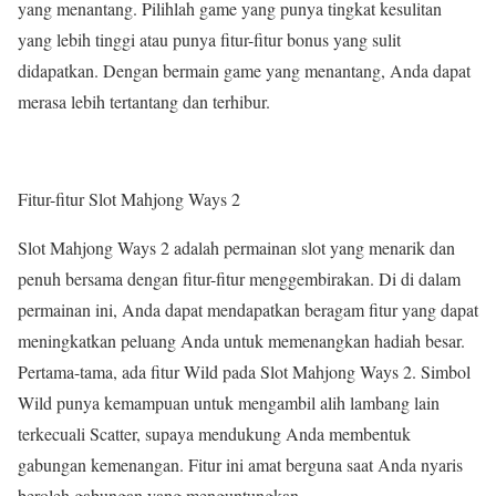
yang menantang. Pilihlah game yang punya tingkat kesulitan
yang lebih tinggi atau punya fitur-fitur bonus yang sulit
didapatkan. Dengan bermain game yang menantang, Anda dapat
merasa lebih tertantang dan terhibur.
Fitur-fitur Slot Mahjong Ways 2
Slot Mahjong Ways 2 adalah permainan slot yang menarik dan
penuh bersama dengan fitur-fitur menggembirakan. Di di dalam
permainan ini, Anda dapat mendapatkan beragam fitur yang dapat
meningkatkan peluang Anda untuk memenangkan hadiah besar.
Pertama-tama, ada fitur Wild pada Slot Mahjong Ways 2. Simbol
Wild punya kemampuan untuk mengambil alih lambang lain
terkecuali Scatter, supaya mendukung Anda membentuk
gabungan kemenangan. Fitur ini amat berguna saat Anda nyaris
beroleh gabungan yang menguntungkan.