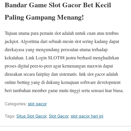
Bandar Game Slot Gacor Bet Kecil
Paling Gampang Menang!
Tujuan utama para pemain slot adalah untuk cuan atau tembus
jackpot. Algoritma dari sebuah mesin slot sering kadang dapat
direkayasa yang mengundang persoalan utama terhadap
kekalahan. Link Login SLOT88 justru berhasil menghadirkan
proses digital peer-to-peer agar kemenangan maxwin dapat
dirasakan secara fairplay dan sistematis. link slot gacor adalah
online betting yang di dukung kemajuan software development
beri tambahan member game mutu tinggi serta sensasi luar biasa.
Categories:
slot gacor
Tags:
Situs Slot Gacor
,
Slot Gacor
,
slot gacor hari ini