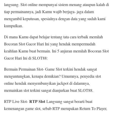
langsung. Slot online mempunyai sistem menang ataupun kalah di
tiap permainannya, jadi Kamu wajib berjaga- jaga dalam
mengambil keputusan, spesialnya dengan data yang sudah kami
kumpulkan.
Di mana Kamu dapat belajar tentang tata cara terbaik memilah
Bocoran Slot Gacor Hari Ini yang hendak mempermudah
keahlian Kamu buat bermain. Ini 5 anjuran memilah Bocoran Slot
Gacor Hari Ini di SLOT88:
Bermain Permainan Slot- Game Slot terkini hendak sangat
menguntungkan, kenapa demikian? Umumnya, penyedia slot
online hendak menyembunyikan jackpot di dalamnya,
memainkan slot terkini sangat dianjurkan buat SLOT88.
RTP Slot
RTP Live Slot-
Langsung sangat berarti buat
kemenangan game slot, sebab RTP merupakan Return To Player,